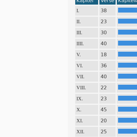
Kapitel
Verse
Kapitel
38
I.
23
II.
30
III.
40
IIII.
18
V.
36
VI.
40
VII.
22
VIII.
23
IX.
45
X.
20
XI.
25
XII.