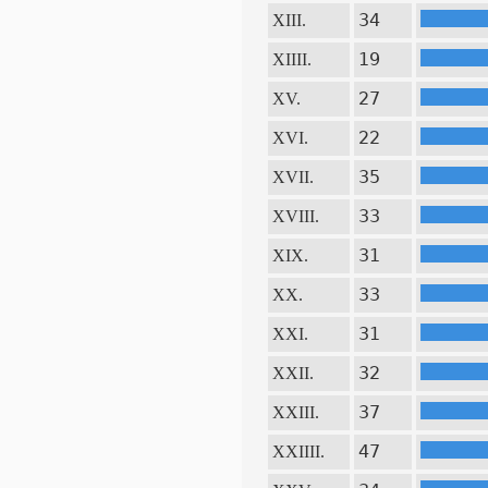
34
XIII.
19
XIIII.
27
XV.
22
XVI.
35
XVII.
33
XVIII.
31
XIX.
33
XX.
31
XXI.
32
XXII.
37
XXIII.
47
XXIIII.