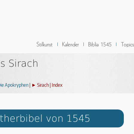
s Sirach
ie Apokryphen
|
► Sirach | Index
therbibel von 1545