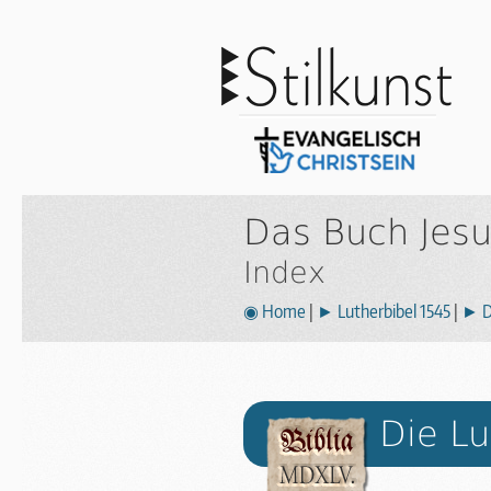
Das Buch Jesu
Index
◉ Home
|
► Lutherbibel 1545
|
► D
Die Lu