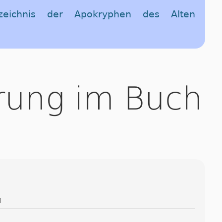
rzeichnis der Apokryphen des Alten
rung im Buch
h