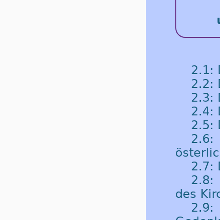
2.1:
2.2:
2.3:
2.4: 
2.5:
2.6
österli
2.7: 
2.8:
des Kir
2.9