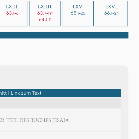
LXIII.
LXIIII.
LXV.
LXVI.
63,
63,
;
65,
66,
1-6
7-19
1-25
1-24
64,
1-11
itt | Link zum Text
R TEIL DES BUCHES JESAJA