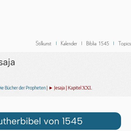
saja
XXI.
ie Bücher der Propheten
|
► Jesaja | Kapitel
utherbibel von 1545