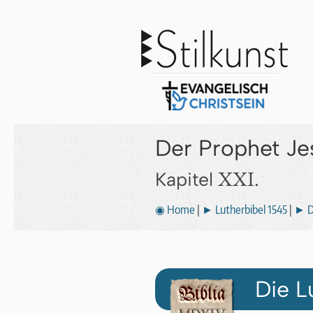
Der Prophet Je
XXI.
Kapitel
◉ Home
|
► Lutherbibel 1545
|
► D
Die L