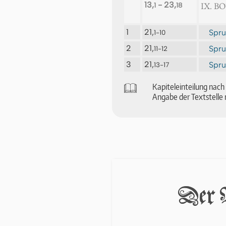
13,
- 23,
IX. B
1
18
1
21,
Spru
1-10
2
21,
Spr
11-12
3
21,
Spru
13-17
🕮
Ka­pi­tel­ein­tei­lung na
An­ga­be der Text­stel­le 
Der P