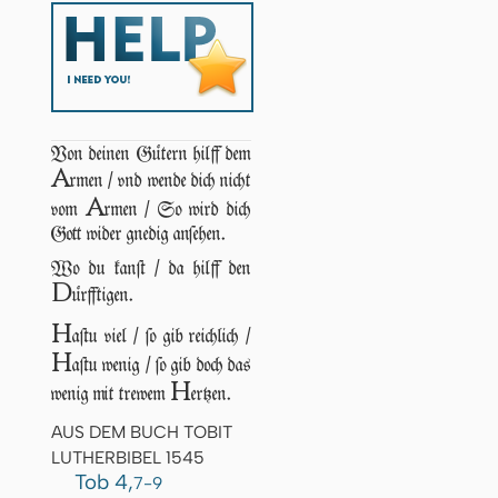
Von deinen Gütern hilff dem
A
rmen / vnd wende dich nicht
A
vom
rmen / So wird dich
Gott wider gnedig anſehen.
Wo du kanſt / da hilff den
D
ürfftigen.
H
aſtu viel / ſo gib reichlich /
H
aſtu wenig / ſo gib doch das
H
wenig mit trewem
ertzen.
AUS DEM BUCH TOBIT
LUTHERBIBEL 1545
Tob 4,
7-9