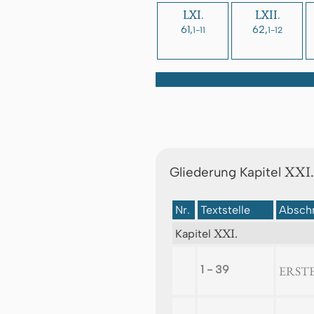
LXI.
LXII.
61,
62,
1-11
1-12
XXI.
Gliederung Kapitel
Nr.
Textstelle
Abschn
XXI.
Kapitel
1 - 39
ERSTE