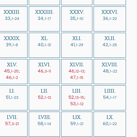
XXXIII.
XXXIIII.
XXXV.
XXXVI.
33,
34,
35,
36,
1-24
1-17
1-10
1-22
XXXIX.
XL.
XLI.
XLII.
39,
40,
41,
42,
1-8
1-31
1-29
1-25
XLV.
XLVI.
XLVII.
XLVIII.
45,
;
46,
46,
;
48,
1-25
3-11
12-13
1-22
46,
47,
1-2
1-15
LI.
LII.
LIII.
LIIII.
51,
52,
52,
;
54,
1-23
1-12
13-15
1-17
53,
1-12
LVII.
LVIII.
LIX.
LX.
57,
58,
59,
60,
3-21
1-14
1-21
1-22