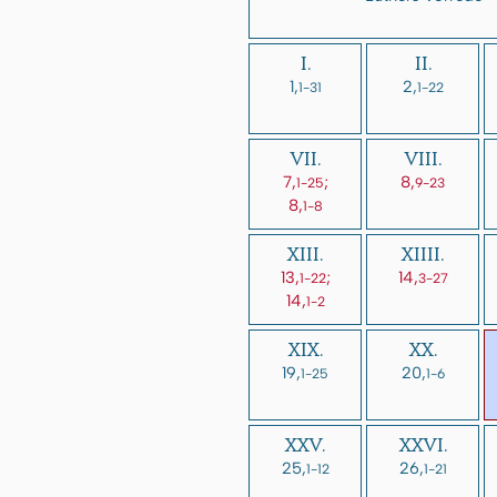
I.
II.
1,
2,
1-31
1-22
VII.
VIII.
7,
;
8,
1-25
9-23
8,
1-8
XIII.
XIIII.
13,
;
14,
1-22
3-27
14,
1-2
XIX.
XX.
19,
20,
1-25
1-6
XXV.
XXVI.
25,
26,
1-12
1-21