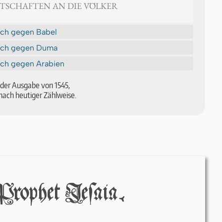
OTSCHAFTEN AN DIE VÖLKER
ch gegen Babel
uch gegen Duma
ch gegen Arabien
ch der Aus­ga­be von 1545,
nach heu­ti­ger Zähl­wei­se.
rophet Jeſáiá.