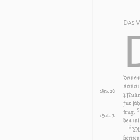
Das V
dei­nem
ne­men
Exo. 20.
Mut­ter
fur fah
5
trug.
Eccle. 3.
ben mi
6
VND
her­tze