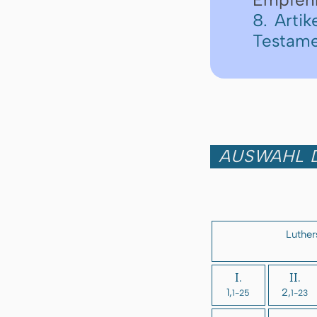
8. Arti
Testame
AUSWAHL D
Luther
I.
II.
1,
2,
1-25
1-23