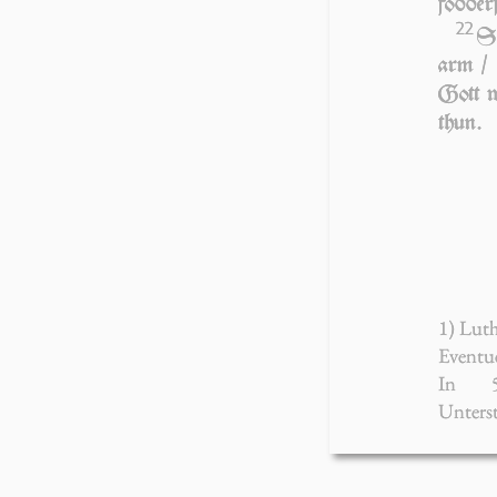
fod­der
22
S
arm / 
Gott we
thun.
1) Luth
Eventue
In
5
Unters