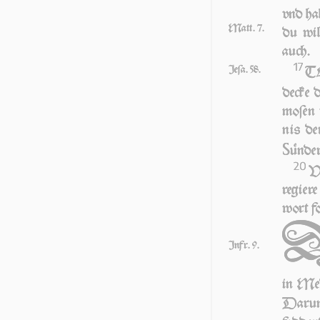
vnd hal
Matt. 7.
du wil
auch.
17
Jeſa. 58.
TE
de­cke 
mo­ſen
nis de
S
ün­de
20
VN
re­gie­
wort fol
Infr. 9.
in Me­
Da­r­um