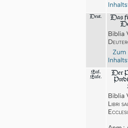
Inhalt
Deut.
Das fü
De
Biblia 
Deuter
Zum
Inhalt
Eccl.
Der P
Eccle.
Pred
Biblia 
Libri s
Ecclesi
Anm.: 