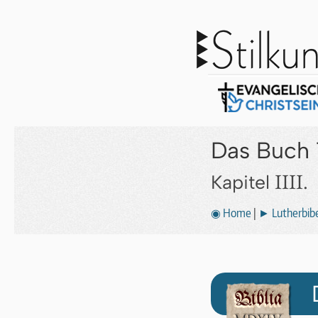
Das Buch 
IIII.
Kapitel
◉ Home
|
► Lutherbibe