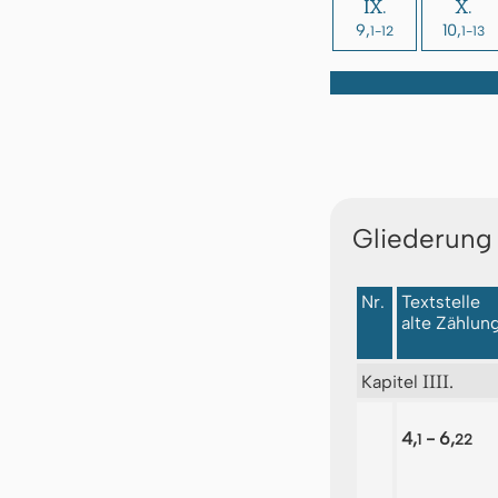
IX.
X.
9,
10,
1-12
1-13
Gliederung
Nr.
Textstelle
alte Zählun
IIII.
Kapitel
4,
- 6,
1
22