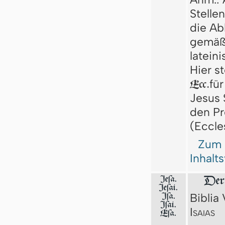
Stelle
die A
gemäß
latein
Hier s
fü
Ecc.
Jesus S
den Pr
(Eccle
Zum
Inhalt
Jeſa.
Der 
Jeſai.
Biblia 
Jſa.
Iſai.
Isaias
Eſa.