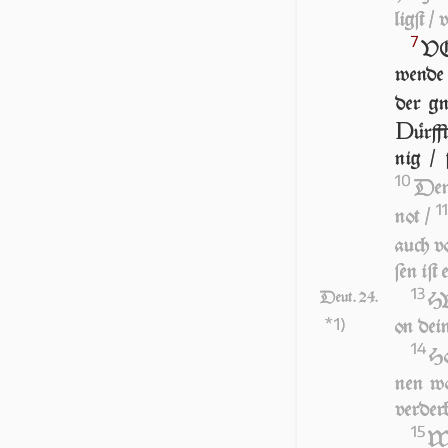
ligſt / 
7
VO
wen­de
der gn
D
ürff­
nig / 
10
Denn
11
not /
auch vo
ſen iſt
13
Deut. 24.
HV
*1)
on dein
14
Ho
nen wo
ver­der
15
WE