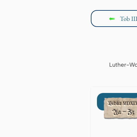
Tob III
↤
Luther-Wo