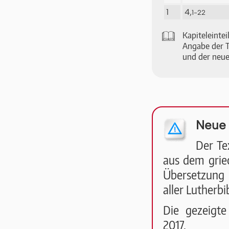
1
4,
1-22
🕮
Ka­pi­tel­ein­
An­ga­be der T
und der neue
Neue 
Der Te
aus dem griec
Übersetzung 
aller Lutherbi
Die ge­zeig­te
2017.