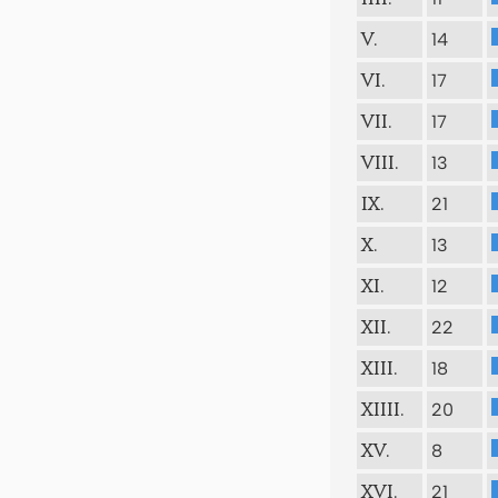
14
V.
17
VI.
17
VII.
13
VIII.
21
IX.
13
X.
12
XI.
22
XII.
18
XIII.
20
XIIII.
8
XV.
21
XVI.