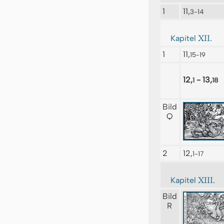
1
11,
3-14
XII.
Kapitel
1
11,
15-19
12,
- 13,
1
18
Bild
Q
2
12,
1-17
XIII.
Kapitel
Bild
R