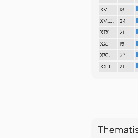
18
XVII.
24
XVIII.
21
XIX.
15
XX.
27
XXI.
21
XXII.
Thematis