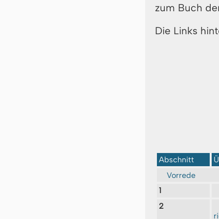
zum Buch der
Die Links hin
Abschnitt
Ü
Vorrede
1
2
r