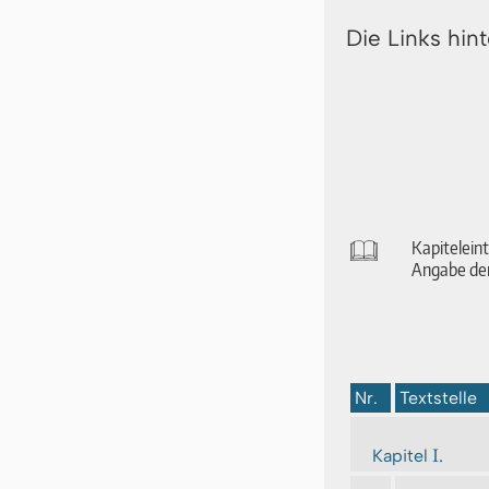
Die Links hin
🕮
Ka­pi­tel­ei
An­ga­be der
Nr.
Textstelle
I.
Kapitel