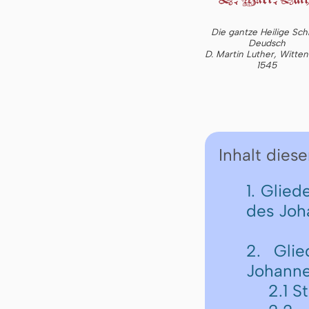
Die gantze Heilige Schr
Deudsch
D. Martin Luther, Witte
1545
Inhalt diese
1. Glie
des Joh
2. Gli
Johann
2.1 St