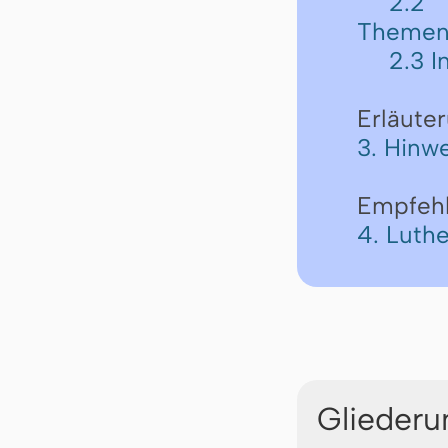
2.2
Themen
2.3 I
Erläute
3. Hinwe
Empfeh
4. Luth
Gliederu