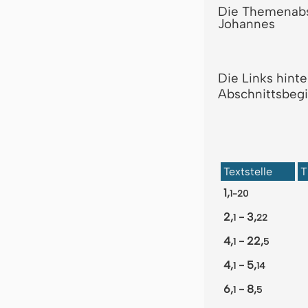
Die Themenabs
Johannes
Die Links hint
Abschnittsbegi
Textstelle
T
1,
1-20
2,
- 3,
1
22
4,
- 22,
1
5
4,
- 5,
1
14
6,
- 8,
1
5