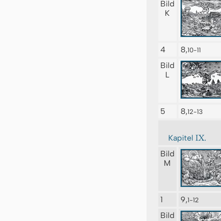
Bild
K
4
8,
10-11
Bild
L
5
8,
12-13
IX.
Kapitel
Bild
M
1
9,
1-12
Bild