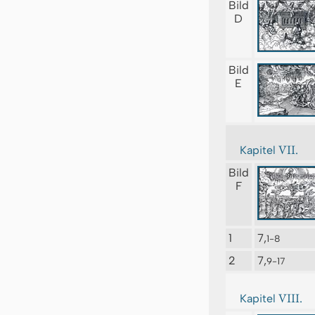
Bild
D
Bild
E
VII.
Kapitel
Bild
F
1
7,
1-8
2
7,
9-17
VIII.
Kapitel