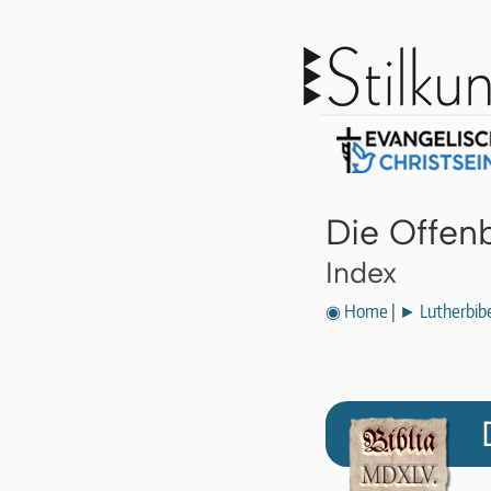
Die Offen
Index
◉ Home
|
► Lutherbibe