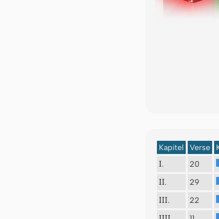
Kapitel
Verse
20
I.
29
II.
22
III.
11
IIII.