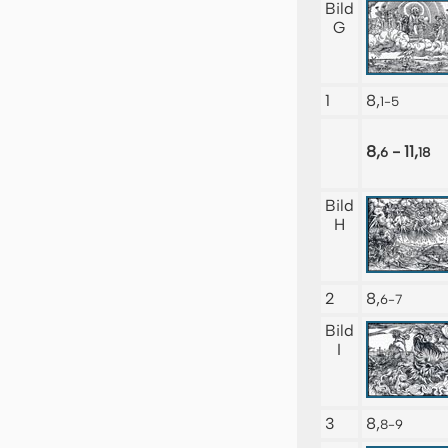
Bild
G
1
8,
1-5
8,
- 11,
6
18
Bild
H
2
8,
6-7
Bild
I
3
8,
8-9