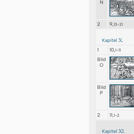
N
2
9,
13-21
X.
Kapitel
1
10,
1-11
Bild
O
Bild
P
2
11,
1-2
XI.
Kapitel