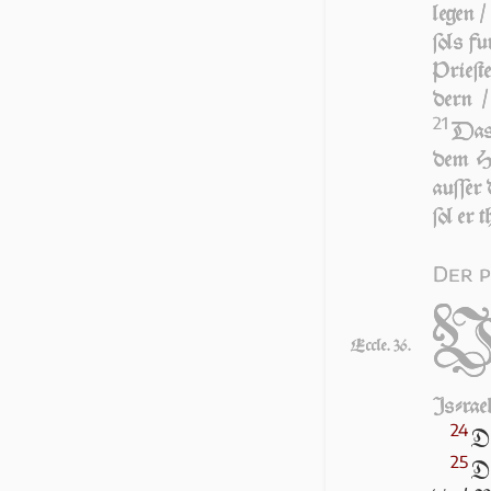
legen /
ſols 
Prie­ſt
dern /
21
Das 
dem HE
auſſer 
ſol er 
Der p
Eccle. 36.
Iſ­ra­e
24
DE
25
De