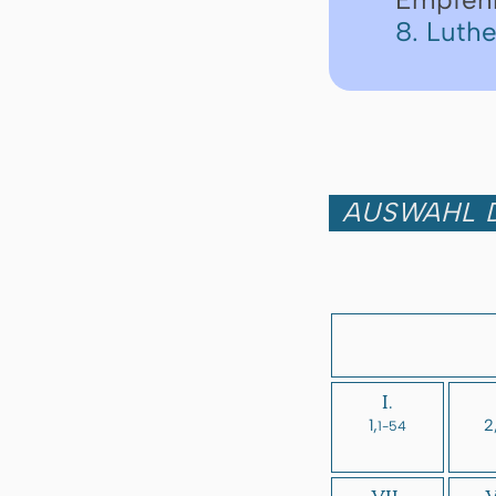
8. Luth
AUSWAHL D
I.
1,
2
1-54