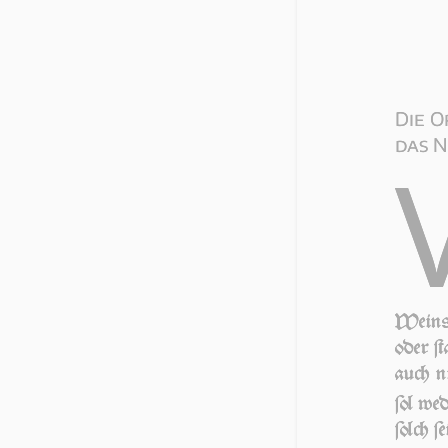
Die O
das N
Weins 
oder ſt
auch n
ſol wed
ſolch ſ