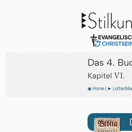
Das 4. Bu
VI.
Kapitel
◉ Home
|
► Lutherbibe