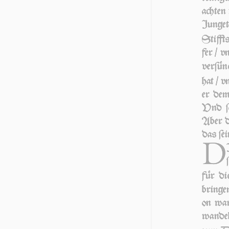
achten 
Jun­ge­
Stifft
fer / v
verſün
hat / v
er dem
Vnd ſo
Aber di
das ſein
D
für di
bringe
on wan
wandel