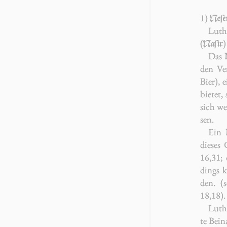
1)
Ne­ſe
Luth
(
Naſir
Das
den Ver
Bier), e
bie­tet,
sich we
sen.
Ein
die­ses
16,31
; 
dings ka
den. (s
18,18
).
Luthe
te Bei­n