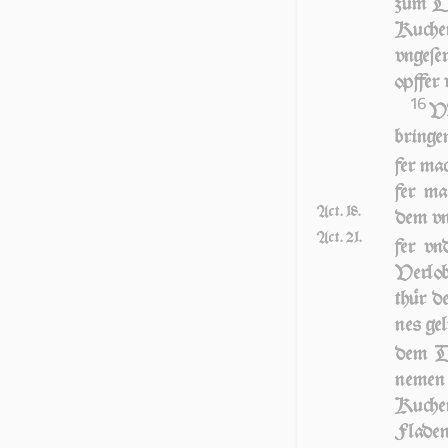
zum Da
Kuche
vngeſe
op­f­fer
16
V
bringen
fer ma
fer m
Act. 18.
dem vn­
Act. 21.
fer vn
Verlob
thür d
nes gel
dem Da
ne­men
Kuchen
Fladen