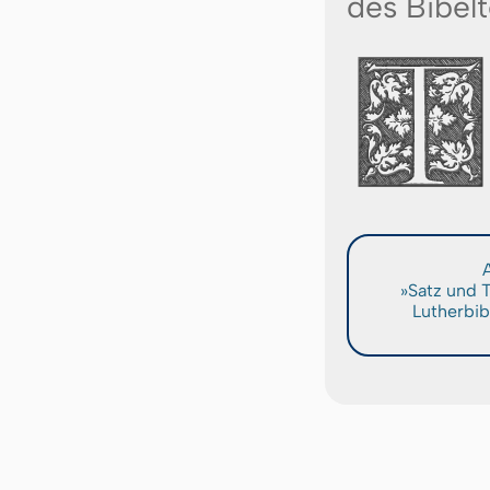
des Bibelt
A
»Satz und 
Lutherbib