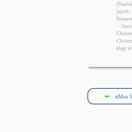
(Na­si­rä
(auch: 
Na­za­re
Ge­me
Chris­t
Chris­te
klagt wi
4Mos V
↤