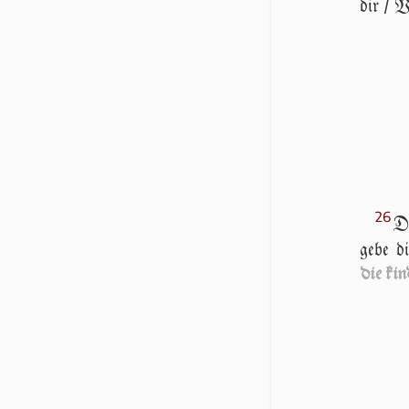
dir / V
26
De
gebe di
die kin