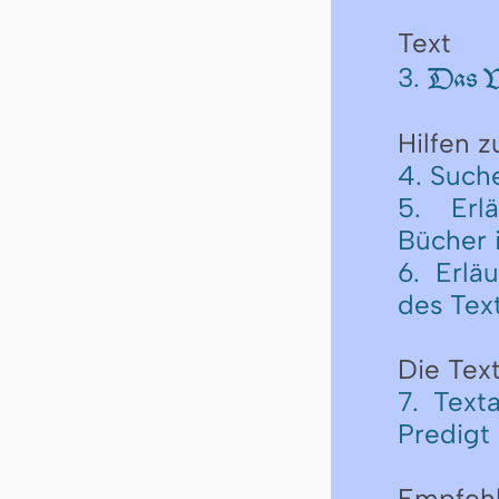
Text
3.
Das Vi
Hilfen 
4. Such
5. Erl
Bücher 
6. Erlä
des Tex
Die Text
7. Text
Predigt
Empfeh