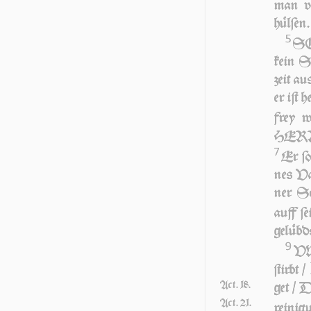
man v
hülſen.
5
SO 
kein S
zeit a
er iſt 
frey 
HER­RN
7
Er ſol
nes Vat
ner Sc
auff ſ
gelübd
9
VN
ſtirbt /
Act. 18.
get / D
Act. 21.
reinig