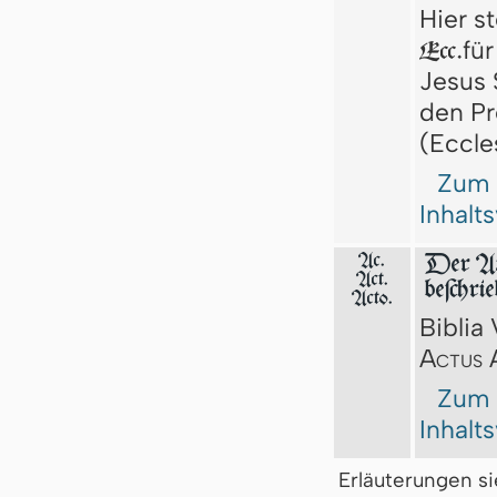
Hier s
fü
Ecc.
Jesus S
den Pr
(Eccle
Zum
Inhalt
Ac.
Der Ap
Act.
beſchri
Acto.
Biblia 
Actus 
Zum
Inhalt
Erläuterungen s