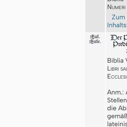
Numeri
Zum
Inhalt
Eccl.
Der P
Eccle.
Pred
Biblia 
Libri s
Ecclesi
Anm.: 
Stelle
die A
gemäß
latein