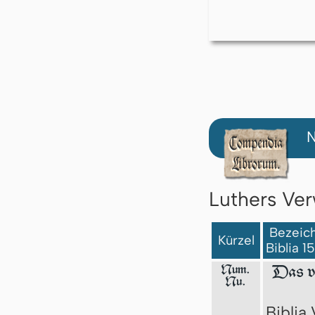
N
Luthers Ver
Bezeich
Kürzel
Biblia 1
Num.
Das v
Nu.
Biblia 