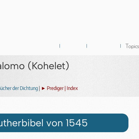
alomo (Kohelet)
ücher der Dichtung
|
► Prediger | Index
utherbibel von 1545