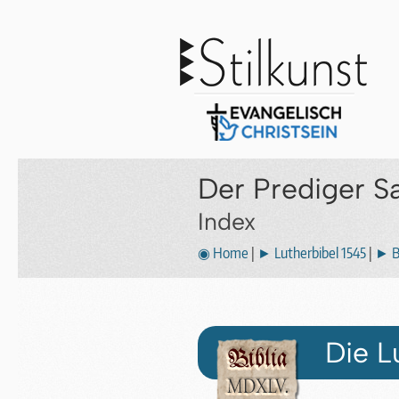
Der Prediger S
Index
◉ Home
|
► Lutherbibel 1545
|
► B
Die L