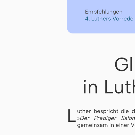
Empfehlungen
4. Luthers Vorrede
Gl
in Lu
L
uther bespricht die 
»
Der Prediger Salo
gemeinsam in einer V