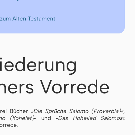
 zum Alten Testament
iederung
thers Vorrede
drei Bücher
»Die Sprüche Salomo (Proverbia)«
,
mo (Kohelet)
« und »
Das Hohelied Salomos
«
orrede.