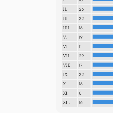
I.
26
II.
22
III.
16
IIII.
19
V.
11
VI.
29
VII.
17
VIII.
22
IX.
16
X.
8
XI.
16
XII.