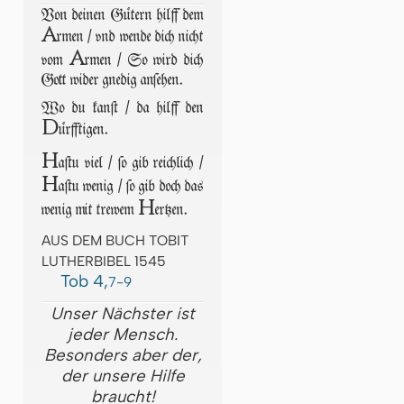
Von deinen Gütern hilff dem
A
rmen / vnd wende dich nicht
A
vom
rmen / So wird dich
Gott wider gnedig anſehen.
Wo du kanſt / da hilff den
D
ürfftigen.
H
aſtu viel / ſo gib reichlich /
H
aſtu wenig / ſo gib doch das
H
wenig mit trewem
ertzen.
AUS DEM BUCH TOBIT
LUTHERBIBEL 1545
Tob 4,
7-9
Unser Nächster ist
jeder Mensch.
Besonders aber der,
der unsere Hilfe
braucht!