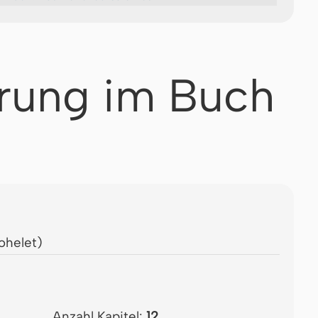
rung im Buch
ohelet)
Anzahl Kapitel:
12