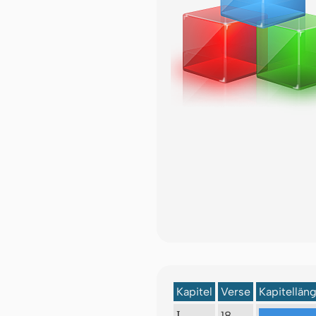
Kapitel
Verse
Kapitellän
18