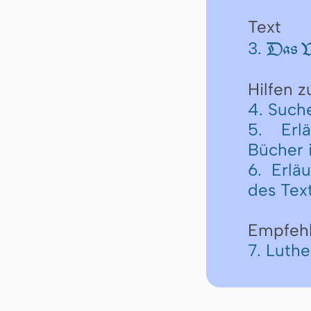
Text
3.
Das Vi
Hilfen 
4. Such
5. Erl
Bücher 
6. Erlä
des Tex
Empfeh
7. Luth