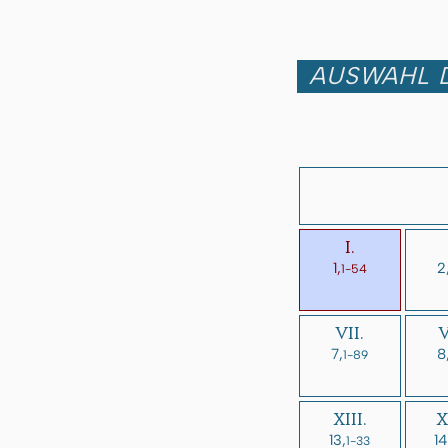
AUSWAHL D
I.
1,
2
1-54
VII.
V
7,
8
1-89
XIII.
X
13,
14
1-33