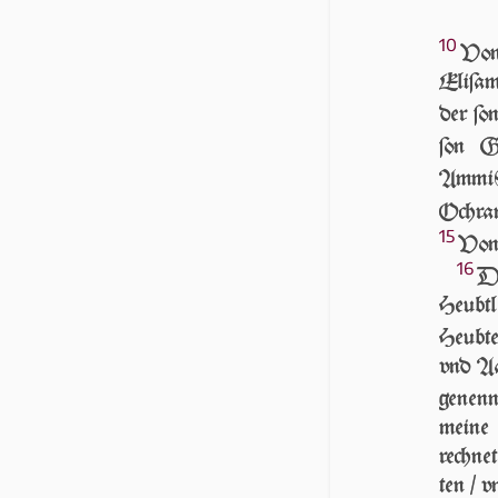
10
Von
Eliſam
der ſo
ſon G
Ammi
Ochra
15
Von 
16
DA
Heubt­
Heubte
vnd Aa
genenn
mei­ne
rechnet
ten / v