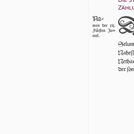
Zähl
Na-
men der xij.
Für­ſten Iſ­
ra­el.
Selum
Naheſ
Nethan
der ſo