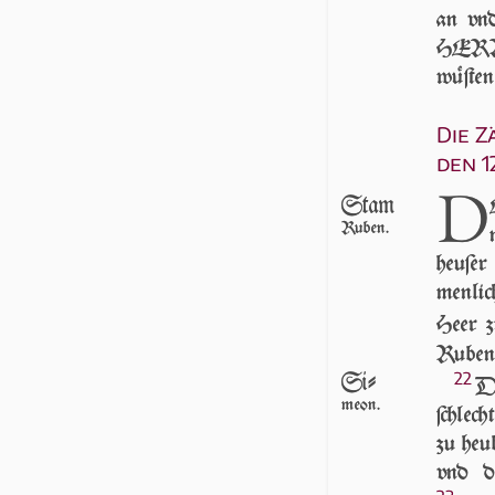
an vn
HERR M
wü­ſte
Die 
den 
D
Stam
Ruben.
heuſer
menlic
Heer z
Ruben /
Si-
22
DE
meon.
ſchlech
zu heu
vnd d