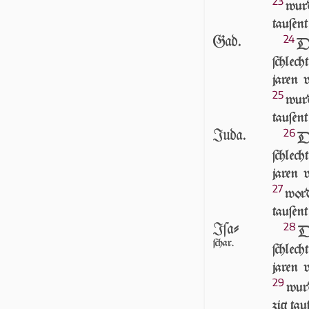
23
wurd
tau­ſen
Gad.
24
D
ſchlech
jaren 
25
wurd
tau­ſen
Juda.
26
D
ſchlech
jaren 
27
wor­
tau­ſen
Iſa-
28
D
ſchar.
ſchlech
jaren 
29
wurd
zig tau