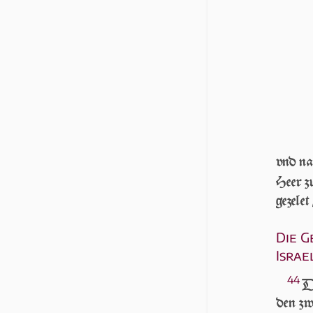
vnd na
Heer zu
ge­ze­l
Die 
Israe
44
D
den zwe