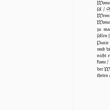
Wonun
ſol / 
Wenn a
Wonung
zu mac
ſollen 
Panir 
vmb di
nicht e
kome / 
der W
the­te