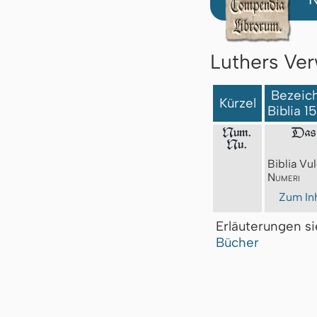
Luthers Ver
Bezeich
Kürzel
Biblia 1
Num.
Das 
Nu.
Biblia Vul
Numeri
Zum Inh
Erläuterungen s
Bücher