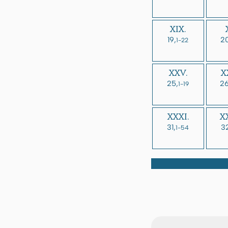
XIX.
19,
20
1-22
XXV.
X
25,
26
1-19
XXXI.
XX
31,
3
1-54