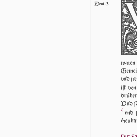
Deut. 3.
waren 
Ge­mei­
vnd jr
iſt vo
drüber
Vnd ſo
4
vnd 
Heubtm
Die S