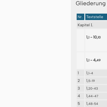
Gliederung
Nr.
Textstelle
I
Kapitel
.
1,
- 10,
1
10
1,
- 4,
1
49
1
1,
1-4
2
1,
5-19
3
1,
20-43
4
1,
44-47
5
1,
48-54