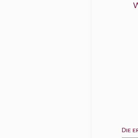
W
Die e