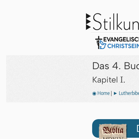
Das 4. Bu
I.
Kapitel
◉ Home
|
► Lutherbibe