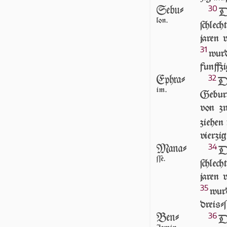
Sebu-
30
D
lon.
ſchlech
jaren 
31
wurd
funff­z
Ephra-
32
D
im.
Geburt 
von zw
ziehen 
vierzig
Mana-
34
D
ſſe.
ſchlech
jaren 
35
wur
dreiſ­ſ
Ben-
36
D