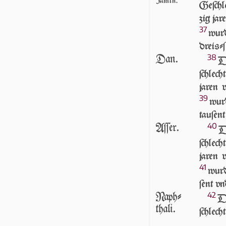
Jamin.
Ge­ſchl
zig jar
37
wurd
dreiſ­ſ
Dan.
38
D
ſchlech
jaren 
39
wurd
tau­ſen
Aſſer.
40
D
ſchlech
jaren 
41
wurd
ſent vn
Naph-
42
DE
thali.
ſchlech­