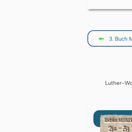
3. Buch 
↤
Luther-Wo