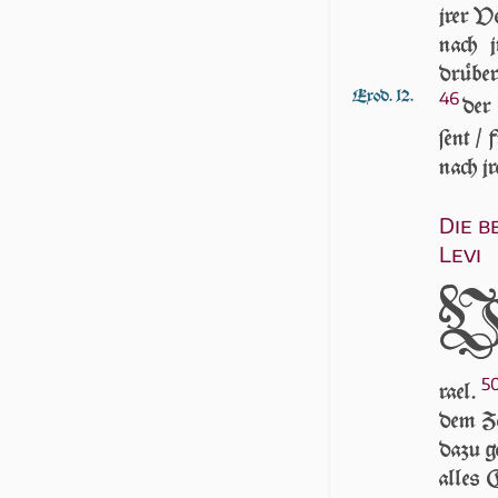
jrer V
nach j
drüber
Exod. 12.
46
der
ſent / 
nach jr
Die 
Levi
5
ra­el.
dem Ze
dazu g
alles 