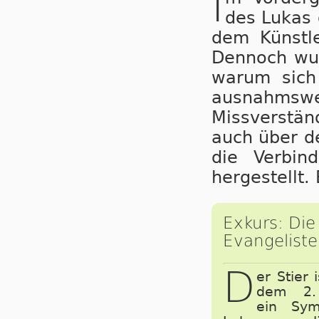
I
des Lukas 
dem Künstle
Dennoch wuss
warum sich 
ausnahmsw
Missverstän
auch über d
die Verbin
hergestellt. 
Exkurs: Die
Evangelist
D
er Stier 
dem 2. 
ein Sym