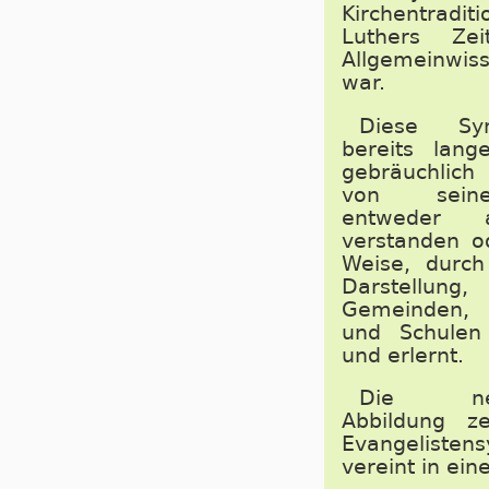
Kirchentradi
Luthers Ze
Allgemeinwis
war.
Diese Sy
bereits lang
gebräuchlic
von sein
entweder 
verstanden o
Weise, durch 
Darstellu
Gemeinden, 
und Schulen
und erlernt.
Die nebe
Abbildung ze
Evangelisten
vereint in ein