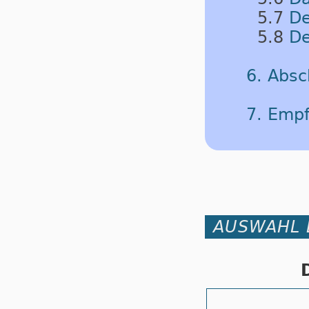
5.7
De
5.8
De
6. Abs
7. Emp
AUSWAHL 