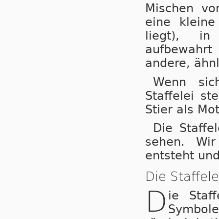
Mischen vo
eine klein
liegt), i
aufbewahrt
andere, ähn
Wenn sic
Staffelei st
Stier als Mot
Die Staffe
sehen. Wir
entsteht und
Die Staffel
D
ie Staf
Symbole 