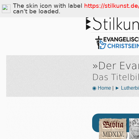
The skin icon with label
https://stilkunst.
can't be loaded.
»Der Eva
Das Titelb
◉ Home
|
► Lutherbi
D