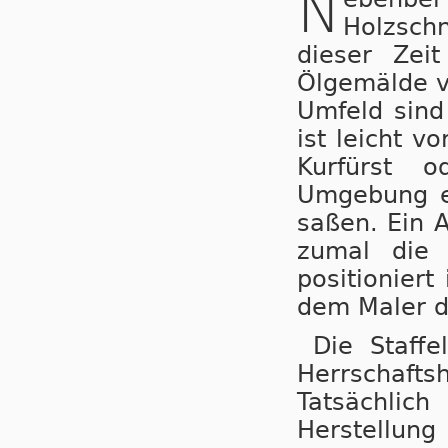
N
Holzschn
dieser Zeit
Ölgemälde v
Umfeld sind
ist leicht v
Kurfürst 
Umgebung e
saßen. Ein 
zumal die 
positioniert
dem Maler da
Die Staff
Herrschafts
Tatsächlich
Herstellung