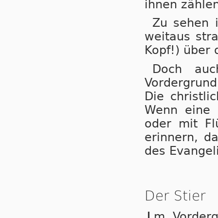
ihnen zählen
Zu sehen i
weitaus str
Kopf!) über 
Doch auc
Vordergrund
Die christli
Wenn eine a
oder mit Fl
erinnern, d
des Evangeli
Der Stier
m Vorderg