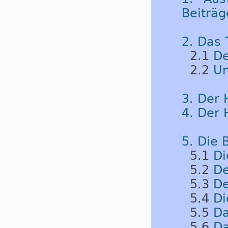
Beiträg
2. Das 
2.1
De
2.2
Un
3. Der 
4. Der 
5. Die 
5.1
Di
5.2
De
5.3
De
5.4
Di
5.5
Da
5.6
Da