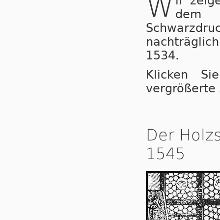
W
ir zeig
dem L
Schwarzdru
nachträglic
1534.
Klicken Si
vergrößerte 
Der Holzs
1545