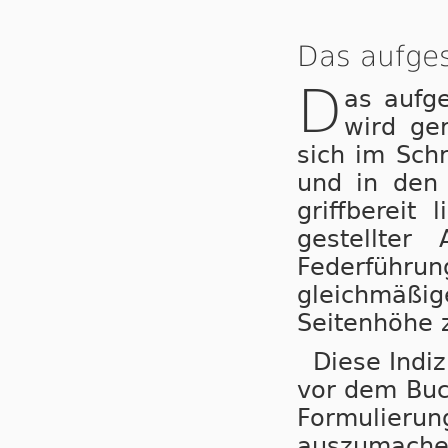
Das aufge
D
as aufg
wird ger
sich im Schr
und in den 
griffbereit
gestellter
Federfüh
gleichmäß
Seitenhöhe 
Diese Indiz
vor dem Buc
Formulieru
auszumache