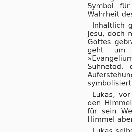
Symbol für
Wahrheit de
Inhaltlic
Jesu, doch 
Got­tes geb
geht um 
»Evangeliu
Sühnetod, 
Aufersteh
symbolisier
Lukas, vor
den Himmel 
für sein We
Himmel aber 
Lukas selb