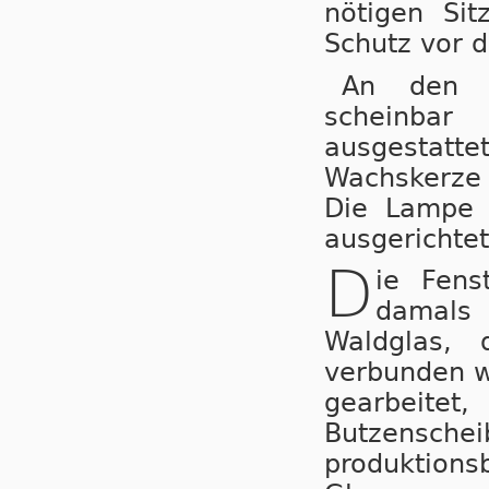
nötigen Sit
Schutz vor 
An den 
scheinbar 
ausgestatte
Wachskerze 
Die Lampe h
ausgerichtet
D
ie Fens
damals 
Waldglas, 
verbunden wu
gearbeit
Butzensche
produktion