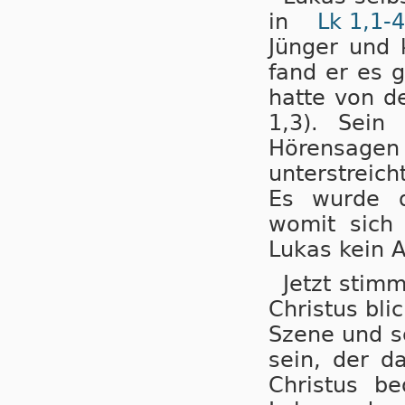
in
Lk 1,1-4
Jünger und 
fand er es g
hatte von d
1,3). Sei
Hörensagen
unterstreic
Es wurde qu
womit sich 
Lukas kein 
Jetzt stim
Christus bli
Szene und s
sein, der d
Christus b