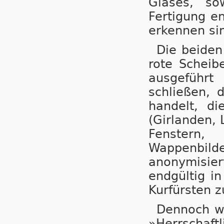
Glases, s
Fertigung e
erkennen si
Die bei­den
rote Scheib
ausgeführt
schließen, 
handelt, d
(Girlanden, 
Fenstern,
Wappenbil
anonymisier
endgültig in
Kurfürsten z
Dennoch we
»Herrschaf