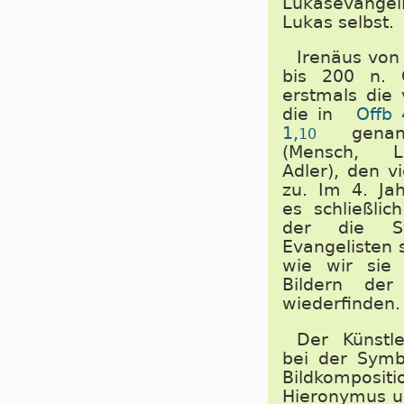
Lukasevangel
Lukas selbst.
Irenäus von
bis 200 n. C
erstmals die 
die in
Offb 
1,
genann
10
(Mensch, L
Adler), den v
zu. Im 4. Ja
es schließlic
der die S
Evangelisten 
wie wir sie
Bildern der 
wiederfinden.
Der Künstle
bei der Symbo
Bildkompo
Hieronymus u