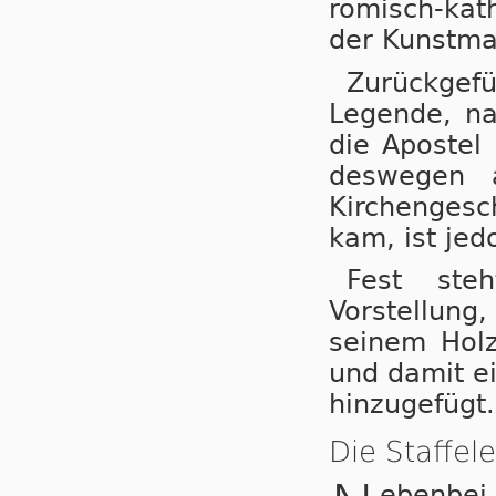
römisch-kat
der Kunstmal
Zurückgefü
Legende, na
die Apostel
deswegen 
Kirchengesc
kam, ist jed
Fest ste
Vorstellung
seinem Holzs
und damit ei
hinzugefügt.
Die Staffel
ebenbei