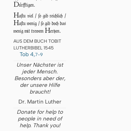
D
ürfftigen.
H
aſtu viel / ſo gib reichlich /
H
aſtu wenig / ſo gib doch das
H
wenig mit trewem
ertzen.
AUS DEM BUCH TOBIT
LUTHERBIBEL 1545
Tob 4,
7-9
Unser Nächster ist
jeder Mensch.
Besonders aber der,
der unsere Hilfe
braucht!
Dr. Martin Luther
Donate for help to
people in need of
help. Thank you!