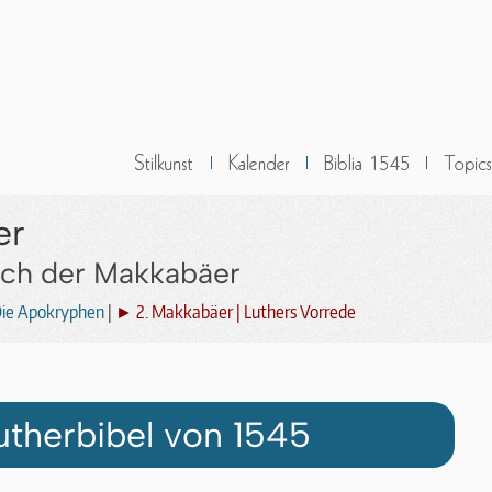
er
uch der Makkabäer
ie Apokryphen
|
► 2. Makkabäer | Luthers Vorrede
utherbibel von 1545