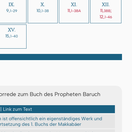
IX.
X.
XI.
XII.
9,
10,
11,
11,
;
1-29
1-38
1-38A
38B
12,
1-46
XV.
15,
1-40
Vorrede zum Buch des Propheten Baruch
 | Link zum Text
ist offensichtlich ein eigenständiges Werk und
ortsetzung des 1. Buchs der Makkabäer