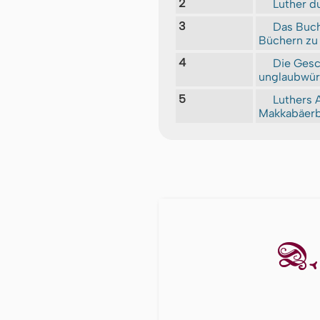
2
Luther d
3
Das Buch
Büchern zu 
4
Die Gesch
unglaubwürd
5
Luthers A
Makkabäer
D. 