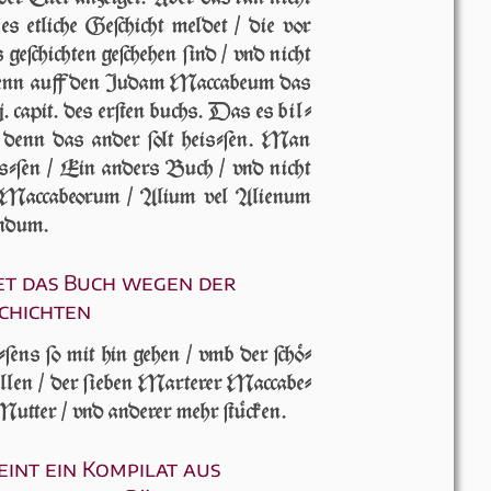
es et­li­che Ge­ſchicht mel­det / die vor
ge­ſchich­ten ge­ſche­hen ſind / vnd nicht
denn auff den Ju­dam Mac­ca­be­um das
ij. ca­pit. des er­ſten buchs. Das es bil­
 / denn das an­der ſolt heiſ­ſen. Man
ſ­ſen / Ein an­ders Buch / vnd nicht
Mac­ca­be­o­rum / Ali­um vel Ali­e­num
cun­dum.
et das Buch wegen der
chichten
ens ſo mit hin ge­hen / vmb der ſchö­
­len / der ſie­ben Mar­te­rer Mac­ca­be­
ut­ter / vnd an­de­rer mehr ſtü­cken.
eint ein Kompilat aus