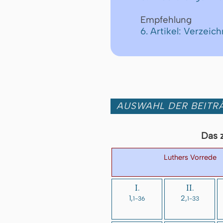
Empfehlung
6. Artikel: Verzei
AUSWAHL DER BEITRÄ
Das 
Luthers Vorrede
I.
II.
1,
2,
1-36
1-33