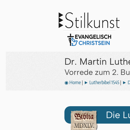
Dr. Martin Luth
Vorrede zum 2. B
◉ Home
|
► Lutherbibel 1545
|
► D
Die L