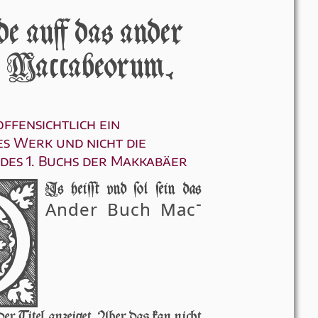
e áuff dás ánder
 Máccábeorum.
offensichtlich ein
es Werk und nicht die
des 1. Buchs der Makkabäer
D
Is heiſſt vnd ſol ſein das
An­der Buch Mac­
der Ti­tel an­zei­get. Aber das kan nicht