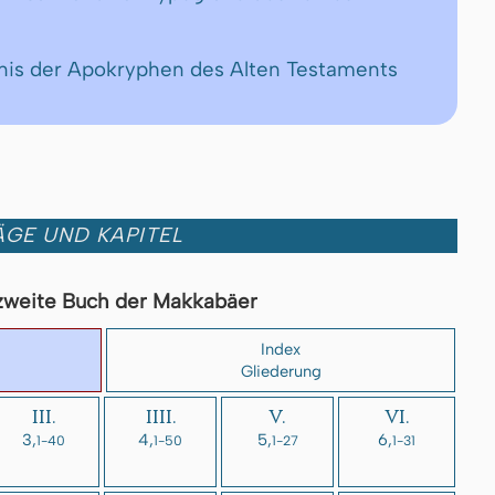
chnis der Apokryphen des Alten Testaments
GE UND KAPITEL
zweite Buch der Makkabäer
Index
Gliederung
III.
IIII.
V.
VI.
3,
4,
5,
6,
1-40
1-50
1-27
1-31