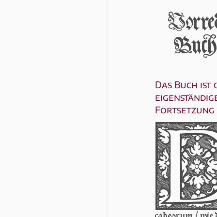
Vórred
Bucĥ
Das Buch ist 
eigenständig
Fortsetzung 
ca­be­o­rum / wie 