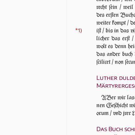
recht ſein / weil 
des er­ſten Buchs 
wei­ter kompt / 
*1)
iſt / bis in das v
li­cher das erſt
wolt es denn hei
das an­der buch 
ſci­li­cet / non ſe­
Luther duld
Märtyrerges
ABer wir laſ­ſ
nen Ge­ſchicht wil
o­rum / vnd jrer M
Das Buch sch