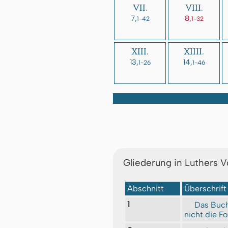
VII.
VIII.
7,
8,
1-42
1-32
XIII.
XIIII.
13,
14,
1-26
1-46
Gliederung in Luthers 
Abschnitt
Überschrift
1
Das Buch 
nicht die F