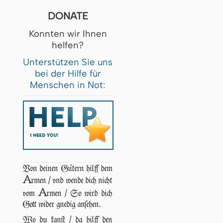
DONATE
Konnten wir Ihnen
helfen?
Unterstützen Sie uns
bei der Hilfe für
Menschen in Not:
Von deinen Gütern hilff dem
A
rmen / vnd wende dich nicht
A
vom
rmen / So wird dich
Gott wider gnedig anſehen.
Wo du kanſt / da hilff den