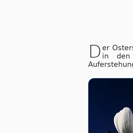
D
er Oste
in den 
Auferstehung