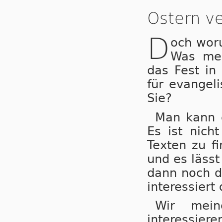
Ostern v
D
och wor
Was mei
das Fest in 
für evangel
Sie?
Man kann e
Es ist nich
Texten zu f
und es lässt
dann noch d
interessiert
Wir mein
interessier