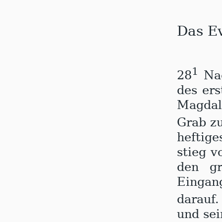
Das E
1
28
Na
des er
Magdal
Grab z
heftig
stieg 
den gr
Eingan
darauf
und sei