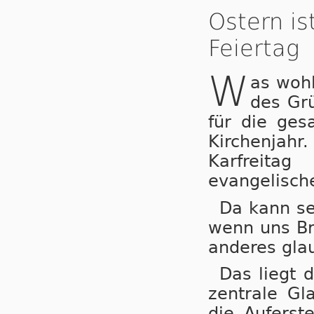
Ostern is
Feiertag
W
as wohl
des Gr
für die ges
Kirchenjahr
Karfreita
evangelisch
Da kann se
wenn uns B
anderes gla
Das liegt 
zentrale Gl
die Auferst