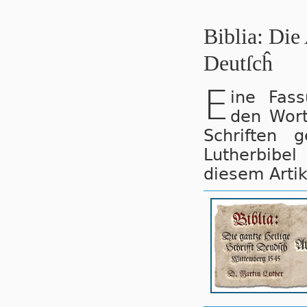
Biblia: Die
Deutſcĥ
E
ine Fass
den Wort
Schriften 
Lutherbibel
diesem Artik