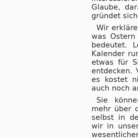
Glaube, dar
gründet sic
Wir erklär
was Ostern 
bedeutet. 
Kalender ru
etwas für S
entdecken. 
es kostet n
auch noch arb
Sie könne
mehr über d
selbst in d
wir in unse
wesentlichen