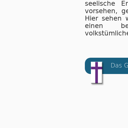
seelische E
vorsehen, g
Hier sehen w
einen bes
volkstümlich
Das G