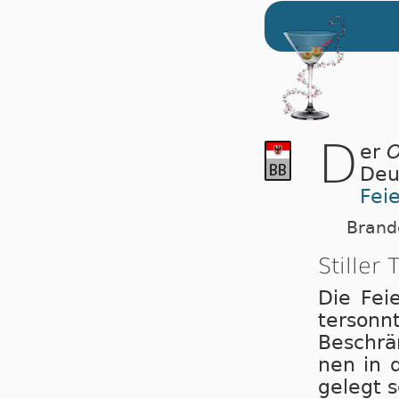
D
er
O
Deu
Fei
Brand
Stiller 
Die Fei­
ter­sonn
Be­schrä
nen in d
ge­legt s