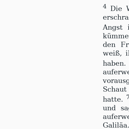
4
Die 
erschr
Angst 
kümmer
den Fr
weiß, i
haben
aufer
voraus
Schaut 
hatte.
und sa
auferwe
Galiläa