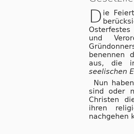
D
ie Feie
berücks
Osterfestes
und Vero
Gründonner
benennen di
aus, die i
seelischen 
Nun haben 
sind oder n
Christen di
ihren reli
nachgehen 