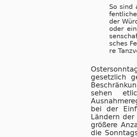
So sind a
fent­li­c
der Wür­d
oder ei­
sen­schaf
sches Fei
re Tanz­ve
Ostersonnt
gesetzlich 
Beschränkung
sehen etl
Ausnahmereg
bei der Ein
Ländern der 
größere Anza
die Sonntags