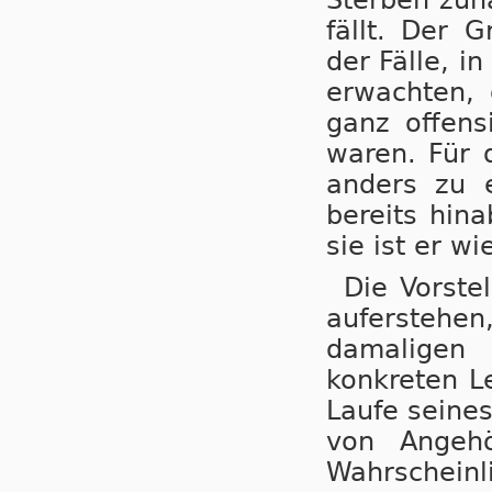
fällt. Der 
der Fälle, 
erwachten, 
ganz offens
waren. Für 
anders zu e
bereits hin
sie ist er w
Die Vorste
auferstehe
damaligen 
konkreten L
Laufe seine
von Angehö
Wahrschein