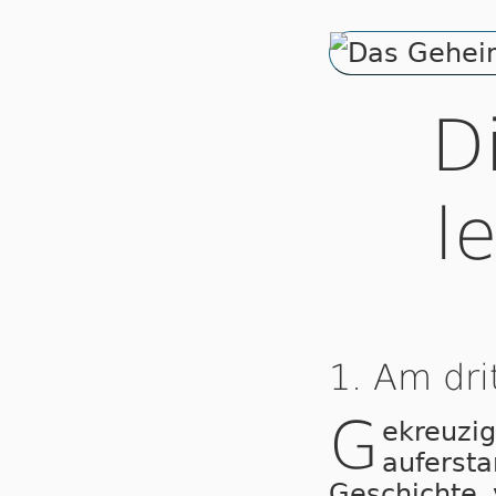
D
l
1. Am dri
G
ekreuz
auferst
Geschichte 