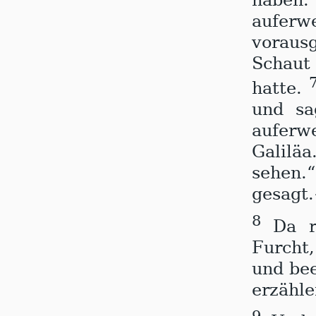
haben
aufer
voraus
Schaut 
hatte.
und sa
auferwe
Galiläa
sehen.
gesagt.
8
Da r
Furcht,
und bee
erzähle
9