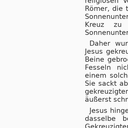
religiösen 
Römer, die 
Sonnenunte
Kreuz zu
Sonnenunter
Daher wur
Jesus gekre
Beine gebro
Fesseln ni
einem solch
Sie sackt ab,
gekreuzigt
äußerst sch
Jesus hinge
dasselbe b
Gekreuzigte