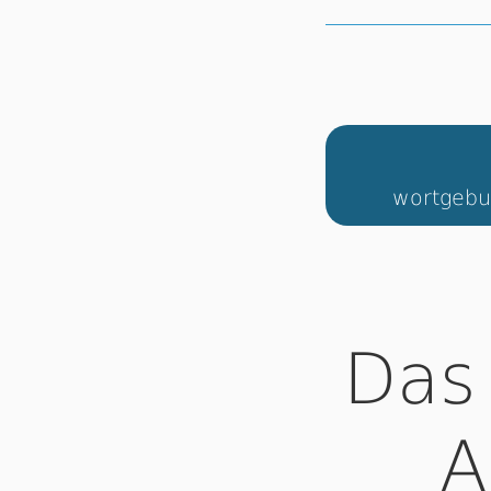
wortgebu
Das
A