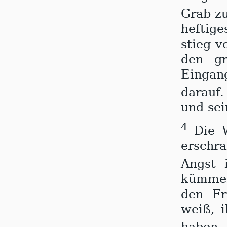
Grab z
heftig
stieg 
den gr
Eingan
darauf
und sei
4
Die 
erschr
Angst 
kümmer
den Fr
weiß, i