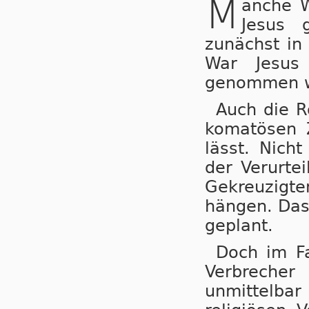
M
anche W
Jesus 
zunächst in
War Jesus
genommen 
Auch die R
komatösen 
lässt. Nich
der Verurte
Gekreuzigte
hängen. Das
geplant.
Doch im Fa
Verbrecher
unmittelbar 