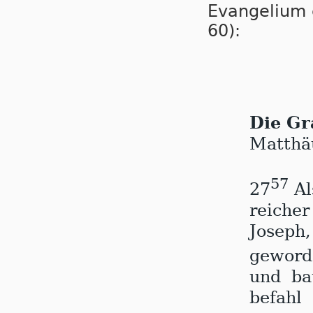
Evangelium e
60):
Die Gr
Matthä
57
27
Al
reich
Josep
geword
und ba
befah