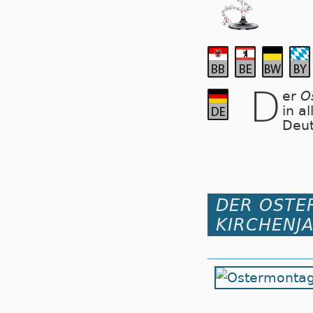
D
er
O
in a
Deut
DER OSTE
KIRCHENJ