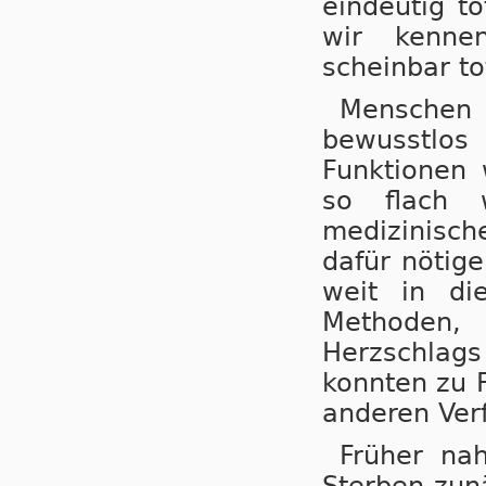
eindeutig t
wir kennen
scheinbar t
Menschen
bewusstlos
Funktionen 
so flach 
medizinisch
dafür nötig
weit in di
Methoden,
Herzschlags
konnten zu 
anderen Ver
Früher na
Sterben zun