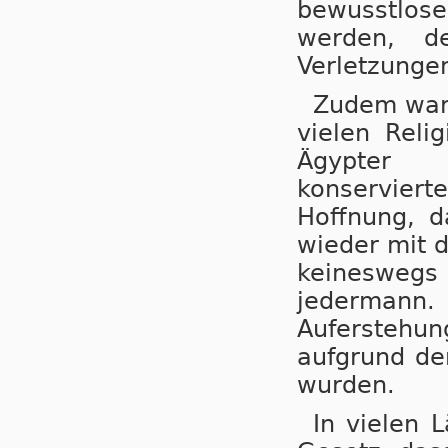
bewusstlose
werden, d
Verletzungen
Zudem war 
vielen Reli
Ägypter b
konserviert
Hoffnung, d
wieder mit d
keinesweg
jedermann.
Auferstehu
aufgrund de
wurden.
In vielen 