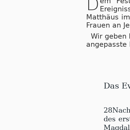
D
em Fest
Ereign
Matthäus im
Frauen an Je
Wir geben h
angepasste 
Das E
28
Nach
des er
Magdal