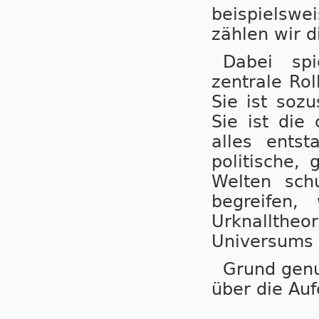
beispielsw
zählen wir d
Dabei spi
zentrale Rol
Sie ist soz
Sie ist die 
alles ents
politische, 
Welten sch
begreifen,
Urknallth
Universums 
Grund genu
über die Au