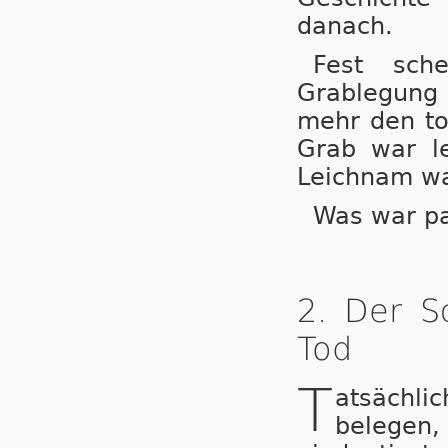
danach.
Fest sch
Grablegung
mehr den to
Grab war le
Leichnam w
Was war pa
2. Der S
Tod
T
atsächl
belegen