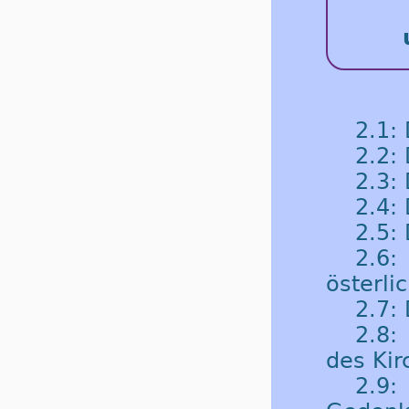
2.1:
2.2:
2.3:
2.4: 
2.5:
2.6
österli
2.7: 
2.8:
des Kir
2.9