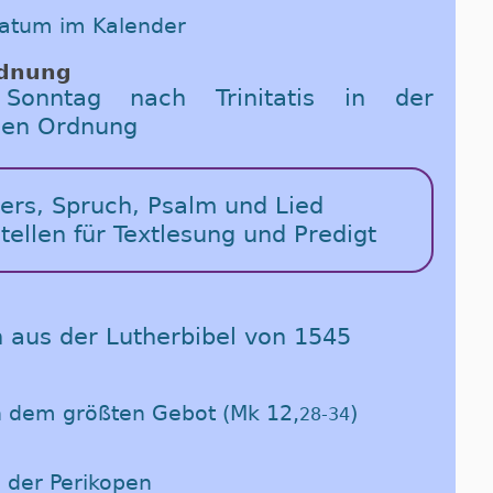
Datum im Kalender
rdnung
onntag nach Trinitatis in der
chen Ordnung
vers, Spruch, Psalm und Lied
stellen für Textlesung und Predigt
n aus der Lutherbibel von 1545
h dem größten Gebot (Mk 12,
)
28-34
 der Perikopen