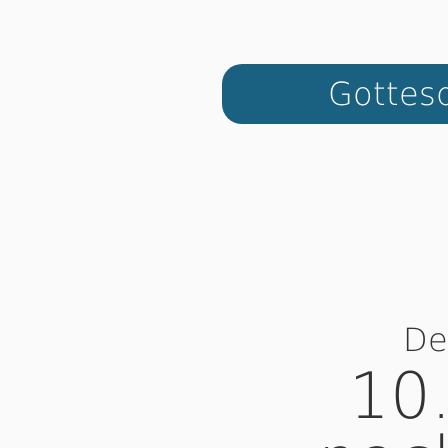
Gottesd
De
10