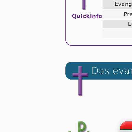
Evan
Pr
QuickInfo
L
Das evan