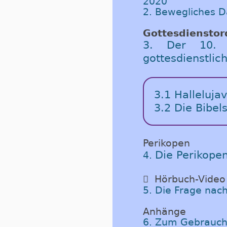
2020
2. Bewegliches 
Gottesdiensto
3. Der 10. S
gottesdienstli
3.1 Halleluja
3.2 Die Bibel
Perikopen
Die Perikope
4.

Hörbuch-Video
5. Die Frage nac
Anhänge
6. Zum Gebrauch