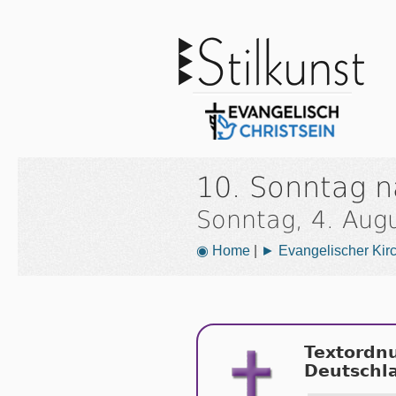
10. Sonntag na
Sonntag, 4. Aug
◉ Home
|
► Evangelischer Kir
Textordn
Deutschl