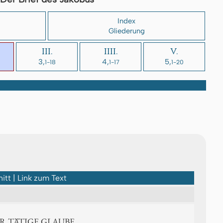
Index
Gliederung
III.
IIII.
V.
3,
4,
5,
1-18
1-17
1-20
itt | Link zum Text
DER TÄTIGE GLAUBE