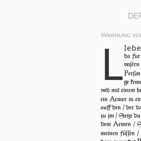
DE
Warnung vor
L
Iebe
da fur
vn­ſern
P
erſon
ge kem
vnd mit einem h
A
ein
rmer in e
auff den / der da
zu jm / Setze du 
A
dem
rmen / St
mei­nen füſſen 