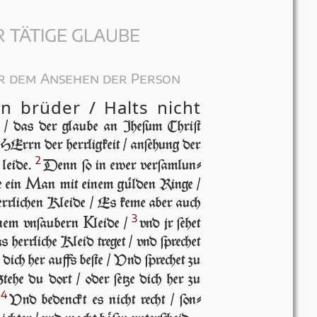
R TÄTIGE GLAUBE
 dem Ansehen der Person
n brüder / Halts nicht
 / das der glaube an Jhe­ſum Chriſt
 HErrn der herr­lig­keit / anſehung der
2
 leide.
Denn ſo in ew­er ver­ſam­lun­
M
e ein
an mit einem gülden Ringe /
errlichen Kleide / Es keme aber auch
3
K
inem vnſaubern
leide /
vnd jr ſe­het
s herrliche Kleid treget / vnd ſprechet
dich her auffs beſte / Vnd ſprechet zu
ehe du dort / oder ſetze dich her zu
4
/
Vnd bedenckt es nicht recht / ſon­