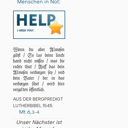
Menschen in Not:
Wenn du aber Almoſen
gibſt / So las deine lincke
hand nicht wiſſen / was die
rechte thut / Auff das dein
Almoſen verborgen ſey / vnd
dein Vater / der in das
verborgen ſihet / wird dirs
vergelten öffentlich.
AUS DER BERGPREDIGT
LUTHERBIBEL 1545
Mt 6,
3-4
Unser Nächster ist