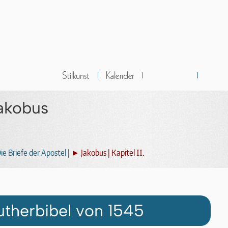
Jakobus
II.
e Briefe der Apostel
|
► Jakobus | Kapitel
utherbibel von 1545