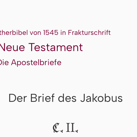
therbibel von 1545 in Frakturschrift
Neue Testament
Die Apostelbriefe
Der Brief des Jakobus
II
C.
.