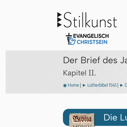
Der Brief des 
II.
Kapitel
◉ Home
|
► Lutherbibel 1545
|
► Di
Die L