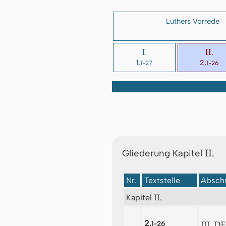
Luthers Vorrede
I.
II.
1,
2,
1-27
1-26
II.
Gliederung Kapitel
Nr.
Textstelle
Abschn
II.
Kapitel
2,
III. 
1-26