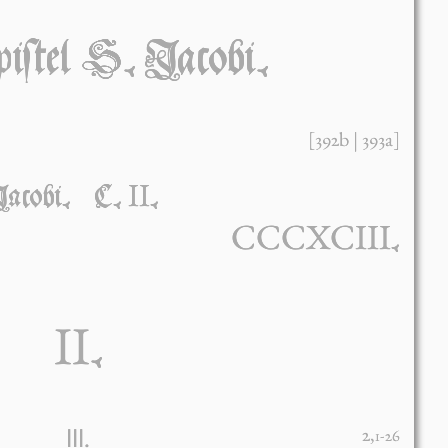
iſtel S. Jacobi.
[392b | 393a]
II
Jácobi. C.
.
CCCXCIII
.
II
.
III.
2,
1-26