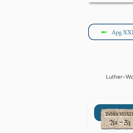
Apg XXI
↤
Luther-Wo