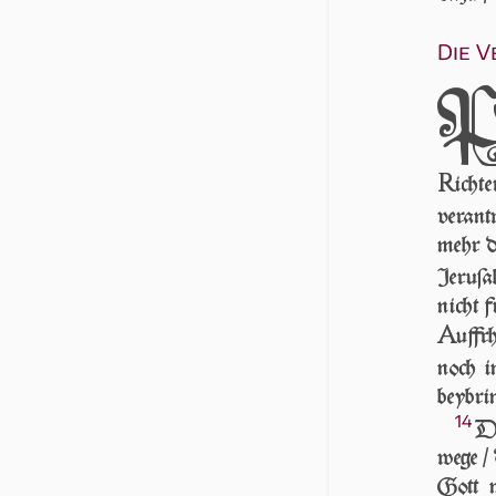
Die V
R
ich
verant
mehr de
Je­ru­ſ
nicht 
A
uffr
noch 
beybrin
14
DA
wege / 
Gott m