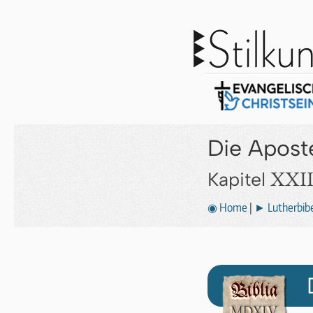
Die Apost
XXII
Kapitel
◉ Home
|
► Lutherbibe