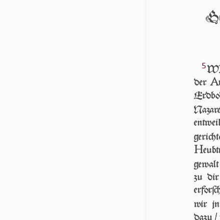
Ge
5
WIr
A
der
Erdbod
Nazar
entwei
gericht
H
eubt
gewalt
zu dir
erforſ
wir j
dazu / 