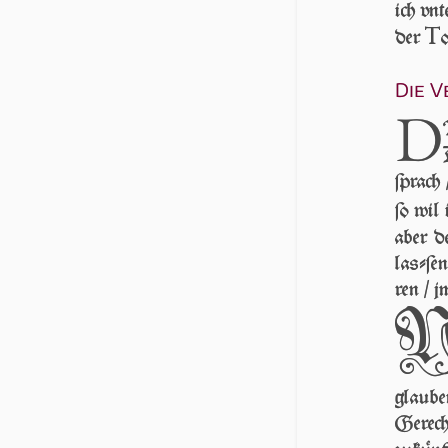
ich vn­
T
der
o
Die V
D
ſprach
ſo wil
aber 
laſ­ſe
ren / j
glaube
Gerech