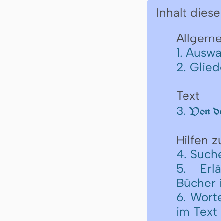
Inhalt diese
Allgeme
1. Auswa
2. Glie
Text
3.
Von de
Hilfen 
4. Such
5. Erl
Bücher 
6. Wort
im Text