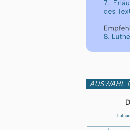
7. Erlä
des Tex
Empfeh
8. Luth
AUSWAHL D
D
Luther