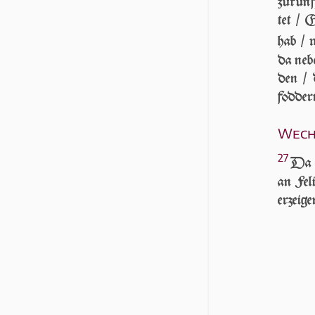
zu­künf
tet / 
hab / 
da neb
den / 
foddern
Wechs
27
Da a
an Feli
erzeige