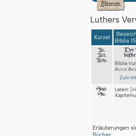
Luthers Ver
Bezeich
Kürzel
Biblia 1
Ac.
Der A
Act.
beſch
Acto.
Biblia Vul
Actus Apo
Zum Inh
Sup.
Latein:
[v
Su.
Kapiteln
Erläuterungen s
Bücher