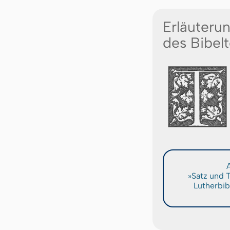
Erläuteru
des Bibelt
A
»Satz und 
Lutherbib