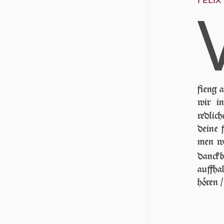
fieng 
wir in
redlic
deine f
men wir
danckb
auffha
hören /