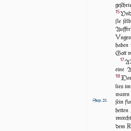
geſchri
15
Vnd 
ſie ſe
Auffer
V
n­ge­
haben v
Gott 
17
AB
eine A
18
Darü
lies i
waren 
Sup. 21.
ſein fu
het­ten
vnrech
dem