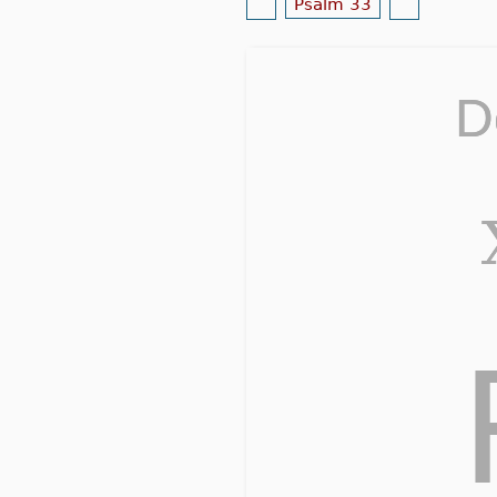
Psalm 33
D