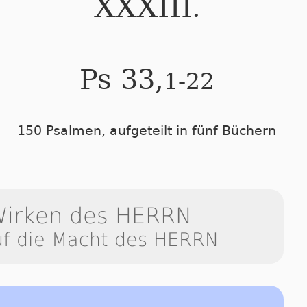
.
XXXIII
Ps 33,
1-22
150 Psalmen, aufgeteilt in fünf Büchern
irken des HER­RN
f die Macht des HER­RN