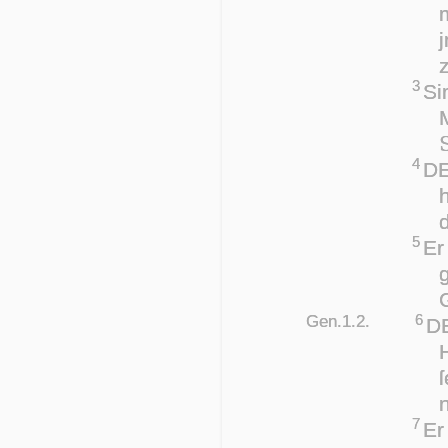
3
Si
4
DE
h
d
5
Er
g
Gen.1.2.
6
DE
ſ
7
Er