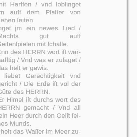
mit Harffen / vnd lobſinget
jm auff dem Pſalter von
zehen ſeiten.
nget jm ein newes Lied /
Machts gut auff
S
eitenſpielen mit ſchalle.
nn des HER­RN wort iſt war­
afftig / Vnd was er zuſa­get /
as helt er gewis.
 lie­bet Gerechtigkeit vnd
ericht / Die Erde iſt vol der
Güte des HER­RN.
r Hi­mel iſt durchs wort des
HER­RN gemacht / Vnd all
ein Heer durch den Geiſt ſei­
nes Munds.
 helt das Waſ­ſer im Meer zu­