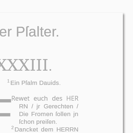
er Pſalter.
XXXIII
.
1
Ein Pſalm Dauids.
F
Rewet euch des HER­
RN / jr Ge­rech­ten /
Die Fro­men ſollen jn
ſchon prei­ſen.
2
Dancket dem HER­RN