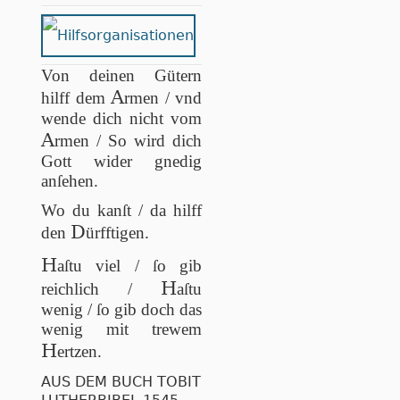
Von deinen Gütern
A
hilff dem
rmen / vnd
wende dich nicht vom
A
rmen / So wird dich
Gott wider gnedig
anſehen.
Wo du kanſt / da hilff
D
den
ürfftigen.
H
aſtu viel / ſo gib
H
reichlich /
aſtu
wenig / ſo gib doch das
wenig mit trewem
H
ertzen.
AUS DEM BUCH TOBIT