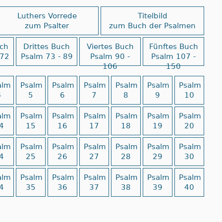
Luthers Vorrede
Titelbild
zum Psalter
zum Buch der Psalmen
ch
Drittes Buch
Viertes Buch
Fünftes Buch
 72
Psalm 73 - 89
Psalm 90 -
Psalm 107 -
106
150
alm
Psalm
Psalm
Psalm
Psalm
Psalm
Psalm
4
5
6
7
8
9
10
alm
Psalm
Psalm
Psalm
Psalm
Psalm
Psalm
4
15
16
17
18
19
20
alm
Psalm
Psalm
Psalm
Psalm
Psalm
Psalm
4
25
26
27
28
29
30
alm
Psalm
Psalm
Psalm
Psalm
Psalm
Psalm
4
35
36
37
38
39
40