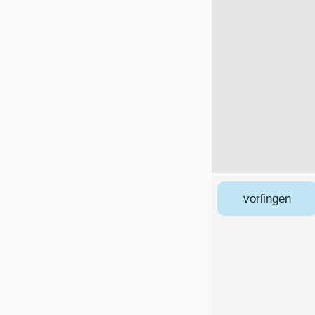
vorſingen