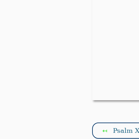
Psalm X
↤