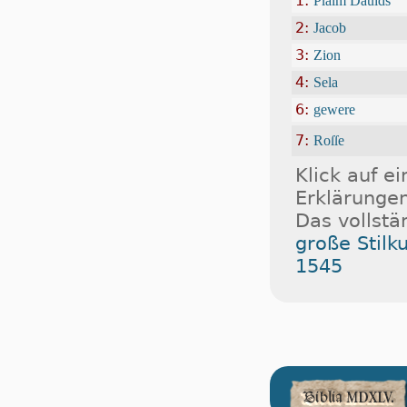
1:
Pſalm Dauids
2:
Jacob
3:
Zion
4:
Sela
6:
gewere
7:
Roſſe
Klick auf e
Erklärungen
Das vollstä
große Stilk
1545