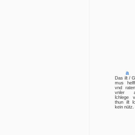
a
Das iſt / G
mus helf­
vnd rate
vn­ſer a
ſchle­ge 
thun iſt ſo
kein nütz.