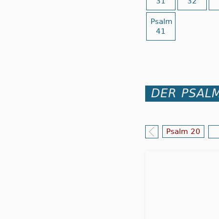
31
32
Psalm
41
DER PSALM
Psalm 20