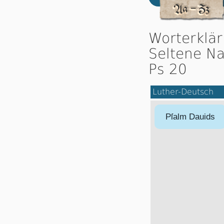
Worterklä
Seltene Na
Ps 20
Luther-Deutsch
Pſalm Dauids