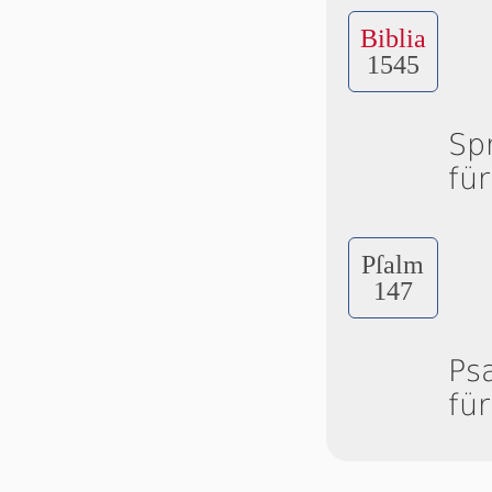
Biblia
1545
Sp
fü
Pſalm
147
Ps
fü