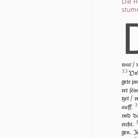
Die H
stum
war / v
33
Vnd
ge­te j
ret ſei
tzet / 
3
auff.
vnd da
recht.
gen. Je