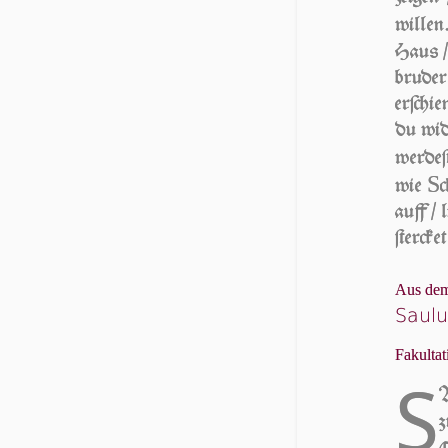
willen
Haus / 
bruder
erſchi
du wi­d
wer­deſ
S
wie
c
auff / 
ſtercket
Aus dem
Saulu
Fakultat
S
A