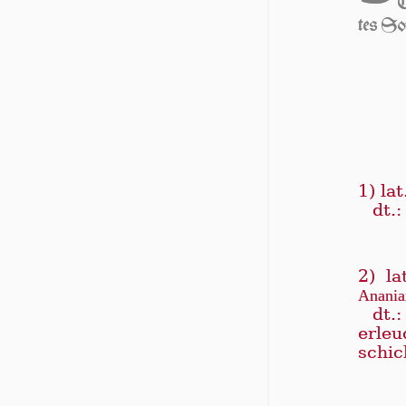
C
tes So
1) lat
dt.
2) la
Ananiam
dt.
erle
schic