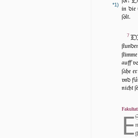
ſol? D
*1)
in die
ſolt.
7
D
ſtun­d
ſtim­m
auff vo
ſa­he 
vnd fü
nicht ſ
Fakultat
E
n
g