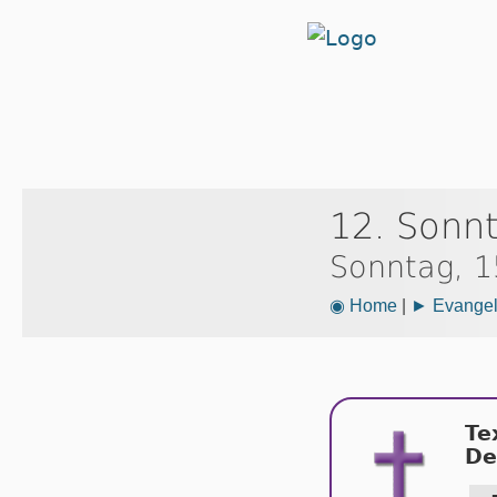
12. Sonnt
Sonntag, 1
◉ Home
|
► Evangeli
Te
De