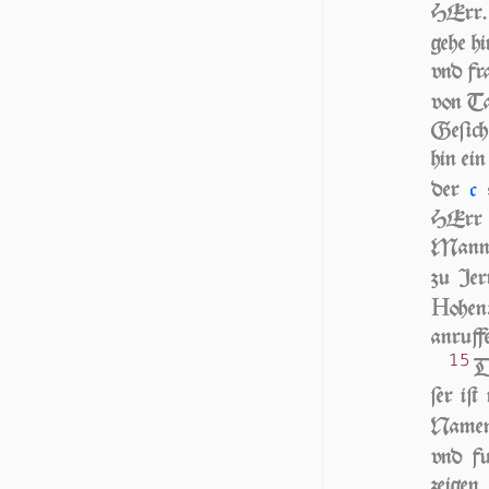
HErr
gehe h
vnd fr
von Tar
Ge­ſic
hin ein
der
s
c
HErr /
Manne 
zu Je­r
H
o­he
anruff
15
D
ſer iſ
Namen 
vnd fu
zeigen