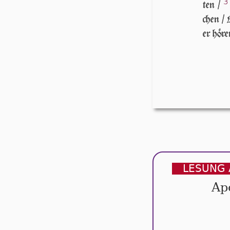
3
ten /
chen / 
er hö­r
LESUNG 
Ap