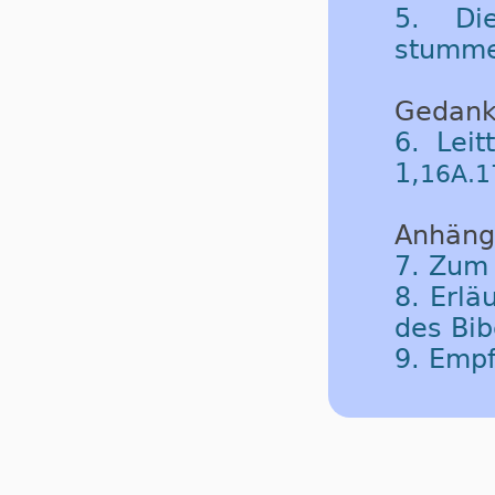
5. Di
stumme
Gedank
6. Leit
1,
16A.1
Anhäng
7. Zum
8. Erlä
des Bib
9. Emp