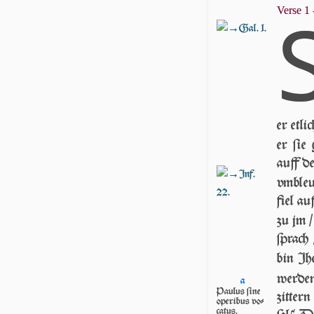
Verse 1 
Gal. 1.
er etl
er ſie
auff d
Inf.
vmbleu
22.
fiel au
zu jm 
ſprach
bin Jh
wer­de
a
Paulus ſine
zitter
operibus vo­
catus.