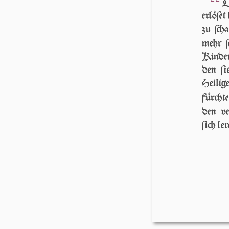
D
er­lö­ſ
zu ſcha
mehr 
Kinder
den ſi
Heilig
fürcht
den ve
ſich le