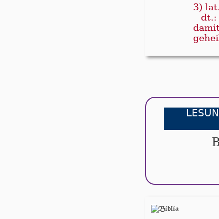
3) lat
dt.
damit
gehei
LESUN
B