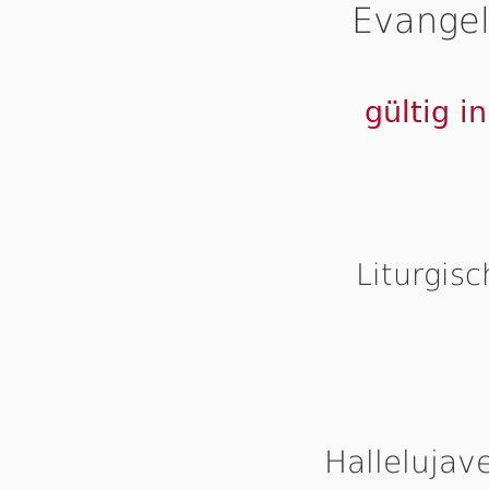
Evangel
gültig i
Liturgis
Hallelujav