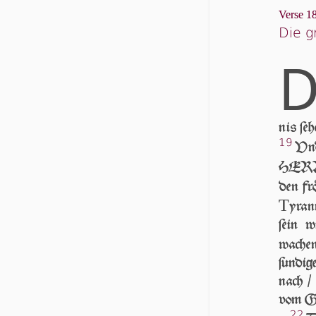
Verse 18
Die 
nis ſe­
19
Vnd
HER­R
den frö
T
yran
ſein w
wach
ſundig
nach / 
vom Ge
22