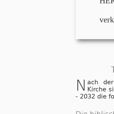
HER
verk
N
ach der
Kirche s
- 2032 die f