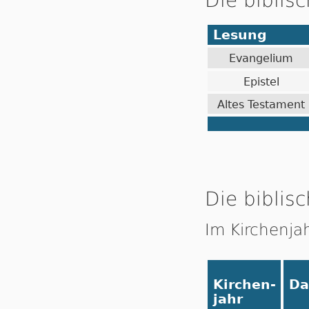
Die biblis
Lesung
Evangelium
Epistel
Altes Testament
Die biblisc
Im Kirchenja
Kirchen-
Da
jahr