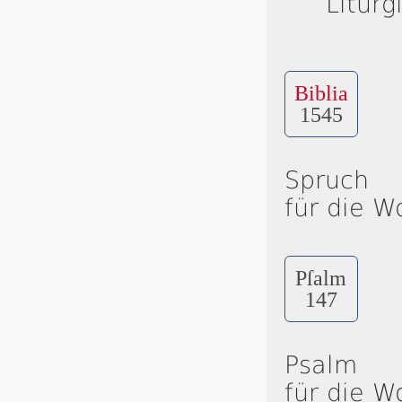
Liturg
Biblia
1545
Spruch
für die W
Pſalm
147
Psalm
für die W