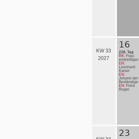
16
KW 33
228. Tag
RK:
Frau­
2027
en­drei­ßi­ger
EN:
Leonhard
Kaiser
EN:
Johann der
Beständige
EN:
Frère
Roger
23