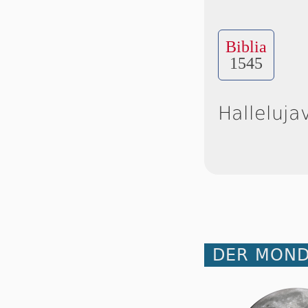
Biblia
1545
Halleluja
DER MOND