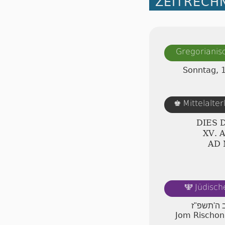
ZEITRECH
Gregorianis
Sonntag, 
Mittelalte
♚
DIES 
ⅩⅤ. 
AD
Jüdisch
🕎
ב ה'תשפ"ז
Jom Rischon