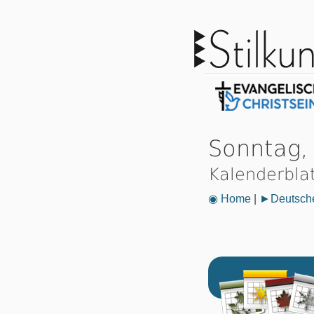
Sonntag,
Kalenderbla
◉ Home
|
►Deutsche