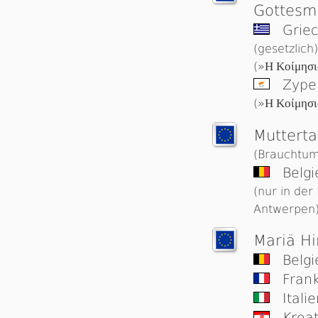
Gottesm
Griec
(gesetzlich)
(»
Η Κοίμησι
Zype
(»
Η Κοίμησι
Muttert
(Brauchtum
Belgi
(nur in der
Antwerpen
Mariä H
Belg
Frank
Itali
Kroa