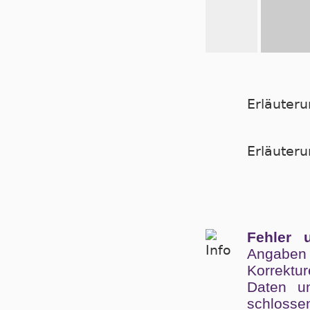
Erläuter
Er­läu­te­
Fehler 
Angaben
Kor­rek­tu
Da­ten un
schlos­se