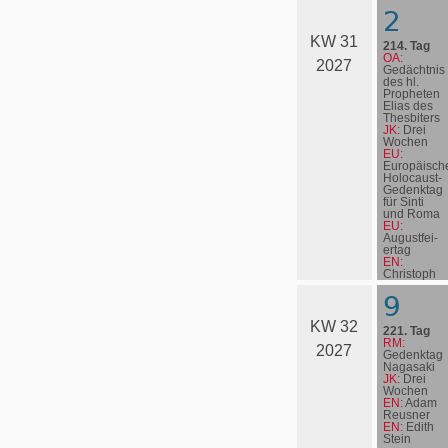
2
KW 31
214. Tag
OA:
2027
Gedächtnis
des hl.
Propheten
Elias des
Thesbiters
JK:
Drei
Wochen
EU:
Europäisch
Holocaust-
Gedenktag
für Sinti
und Roma
EU:
August­fei­
er­tag
EN:
Christoph
Blumhardt
9
KW 32
221. Tag
RM:
2027
Gedenktag
Nagasaki
JK:
Drei
Wochen
EN:
Adam
Reusner
EN:
Edith
Stein