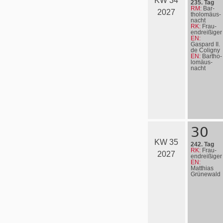
KW 34
235. Tag
RM:
Bar­
2027
tho­lo­mä­us­
nacht
RK:
Frau­
en­drei­ßi­ger
EN:
Gaspard II.
de Coligny
EN:
Bartho­
lo­mä­us­
nacht
30
KW 35
242. Tag
RK:
Frau­
2027
en­drei­ßi­ger
EN:
Matthias
Grünewald