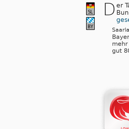
D
er 
Bun
ges
Saarla
Baye
mehr 
gut 8