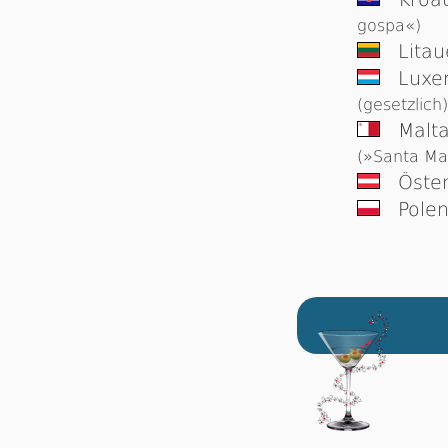
gospa«)
Lita
Luxe
(gesetzlich)
Malt
(»Santa Mar
Öster
Pole