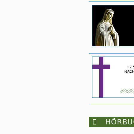

HÖRBUC