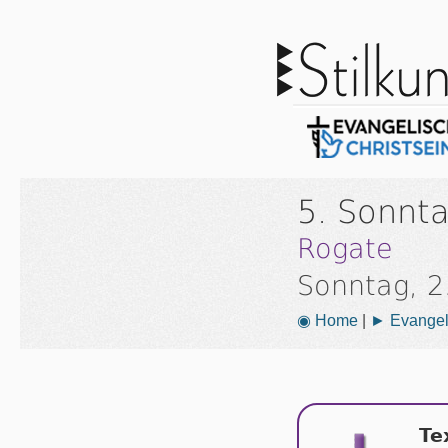
5. Sonnt
Rogate
Sonntag, 2
◉ Home
|
► Evangeli
Te