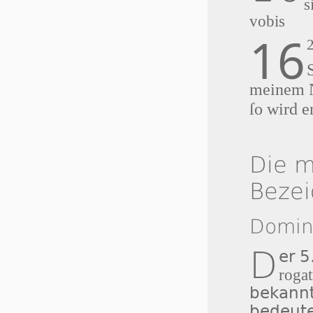
s
vobis
16
meinem 
ſo wird e
Die m
Beze
Domin
D
er 5
roga
bekann
bedeute