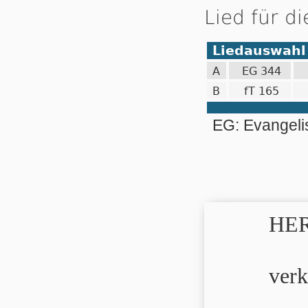
Lied für d
Liedauswahl
A
EG 344
B
fT 165
EG: Evangel
HER
verk