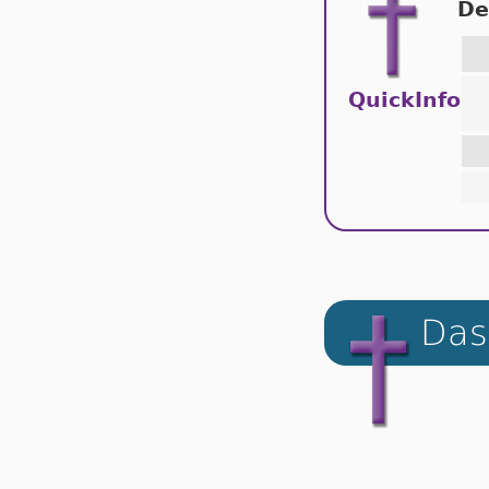
De
QuickInfo
Das