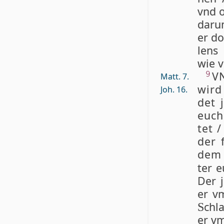
vnd o
da­r­
er do
lens 
wie v
VN
9
Matt. 7.
wird 
Joh. 16.
det j
euch 
tet 
der f
dem 
ter e
Der 
er vm
chla
S
er vm