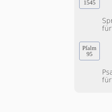
1545
Sp
fü
Pſalm
95
Ps
fü