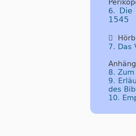
Periko
Die
6.
1545

Hörbu
7. Das 
Anhäng
8. Zum
9. Erlä
des Bib
10. Em