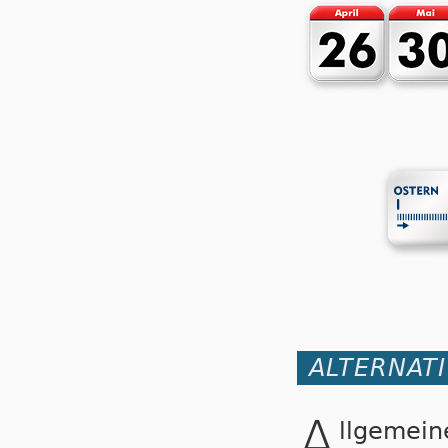
ALTERNAT
A
llgemei