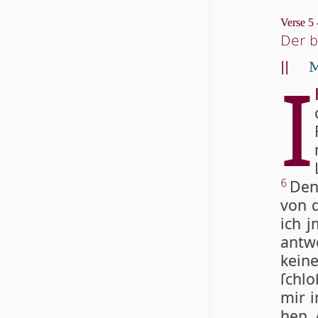
Verse 5 
Der b
||
M
I
Den
6
von d
ich j
ant­
kei­n
ſchlo
mir i
hen 