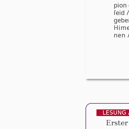
pi­on
ſeid 
ge­b
Hi­me
nen /
LESUNG 
Erster