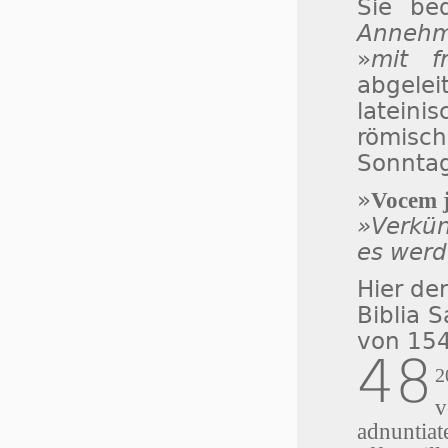
Sie be
Annehml
»
mit f
abgele
lateini
römisc
Sonntag
»
Vocem j
»Verkü
es werd
Hier de
Biblia 
von 15
48
2
v
adnuntiat