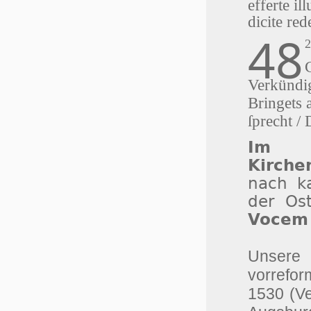
efferte il
dicite r
48
Verkündig
Bringets 
ſprecht /
Im r
Kirche
nach ka
der Os
Vocem 
Unser
vorrefor
1530 (V