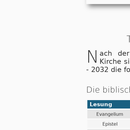
N
ach der
Kirche s
- 2032 die f
Die biblis
Lesung
Evangelium
Epistel