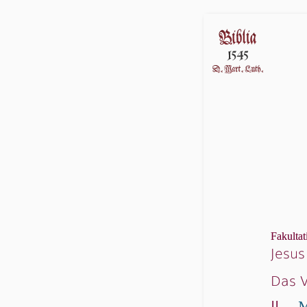
Fakultat
Jesus
Das V
||
M