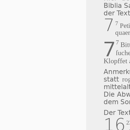
Biblia 
der Tex
7
7
Peti
quaer
7
7
Bit
ſuche
Klopffet 
Anmerku
statt
ro
mittelal
Die Abw
dem So
Der Tex
16
2