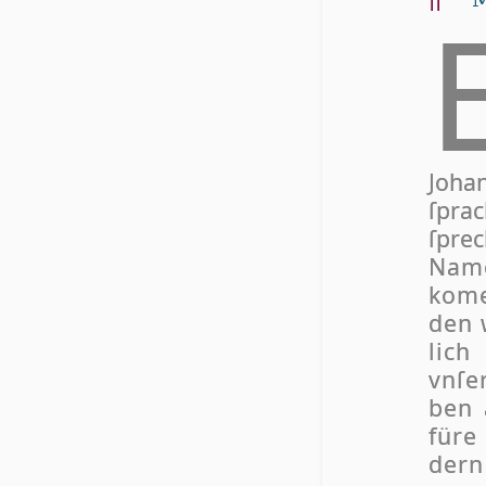
Jo­ha
ſpra
ſpre
Na­m
ko­me
den 
lich
vn­ſ
ben 
fü­r
dern 