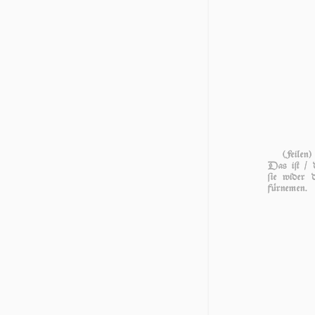
(Feilen)
Das iſt / 
ſie wi­der d
fürnemen.