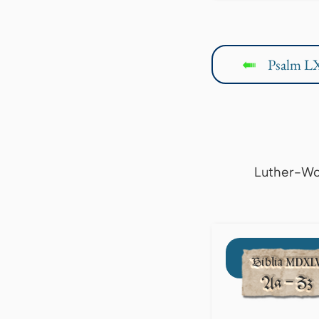
Psalm L
↤
Luther-Wo