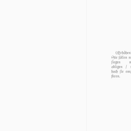
(Erhöhen
Sie ſollen n
ſiegen n
obligen / 
hoch ſie em
faren.