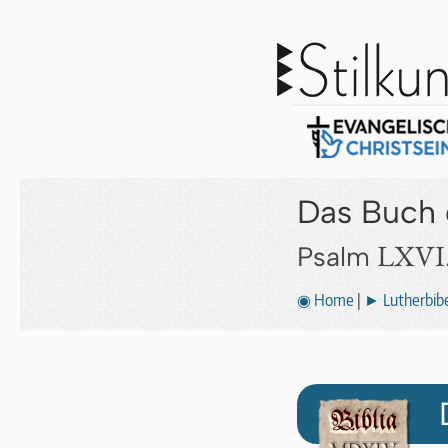
Das Buch 
LXVI
Psalm
◉ Home
|
► Lutherbibe