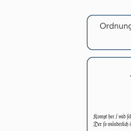
Ordnung
Kompt her / vnd ſe­h
Der ſo wünderlich i