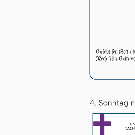
Gelobt ſey Gott / d
Noch ſei­ne Güte v
4. Sonntag 