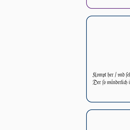
Kompt her / vnd ſe­h
Der ſo wünderlich i