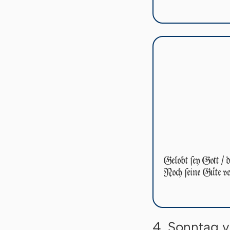
Gelobt ſey Gott / d
Noch ſei­ne Güte v
4. Sonntag v