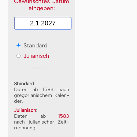
Gewünschtes Datum
eingeben:
Standard
Julianisch
Standard
:
Daten ab 1583 nach
gre­go­ri­a­ni­schem Ka­len­
der.
Julianisch
:
Daten ab
1583
nach ju­li­a­ni­scher Zeit­
rech­nung.