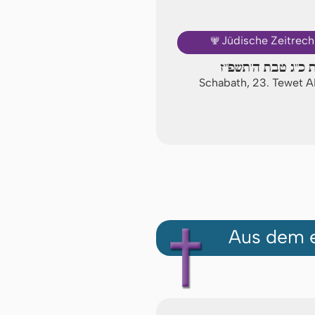
🕎
Jüdische Zeitrec
 כ"ג טבת ה'תשפ"ז
Schabath, 23. Tewet 
Aus dem e