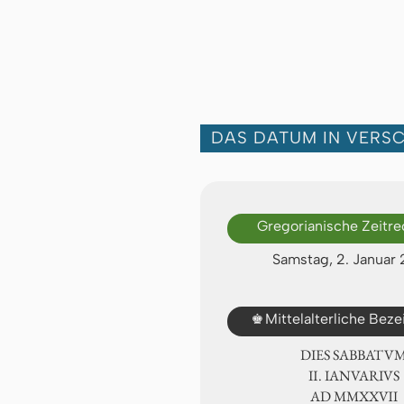
DAS DATUM IN VERS
Gregorianische Zeitr
Samstag, 2. Januar
♚
Mittelalterliche Bez
DIES SABBATU
Ⅱ. IANVARIVS
AD ⅯⅯⅩⅩⅦ