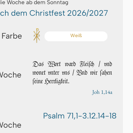
die Woche ab dem Sonntag
ach dem Christfest 2026/2027
 Farbe
Weiß
Das Wort ward Fleiſch / vnd
wonet vn­ter vns / Vnd wir ſa­hen
 Woche
ſei­ne Herrligkeit.
Joh 1,14a
Psalm 71,1-3.12.14-18
 Woche