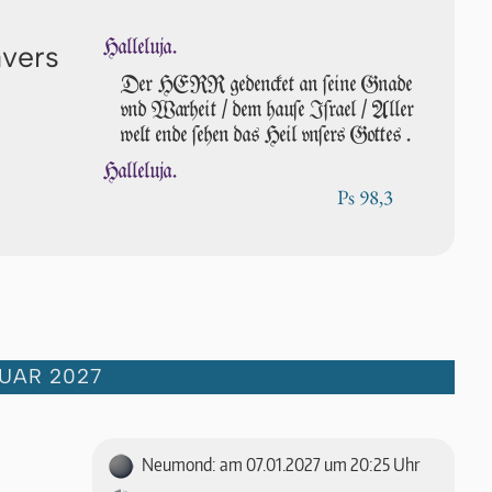
Halleluja.
avers
Der HERR gedencket an ſei­ne Gnade
vnd War­heit / dem hau­ſe Iſrael / Aller
welt ende ſe­hen das Heil vn­ſers Got­tes .
Halleluja.
Ps 98,3
UAR 2027
Neumond: am 07.01.2027 um 20:25 Uhr