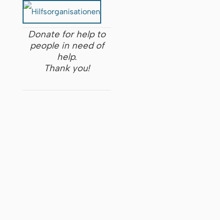
Donate for help to
people in need of
help.
Thank you!