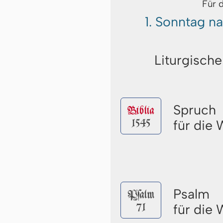
Für 
1. Sonntag n
Liturgische
Spruch
Biblia
1545
für die
Psalm
Pſalm
71
für die