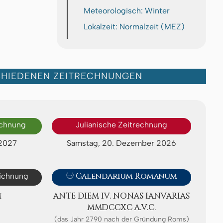
Meteorologisch: Winter
Lokalzeit: Normalzeit (MEZ)
CHIEDENEN ZEITRECHNUNGEN
echnung
Julianische Zeitrechnung
 2027
Samstag, 20. Dezember 2026
eichnung

Calendarium Romanum
M
ANTE DIEM IV. NONAS IA­NV­A­RI­AS
ⅯⅯⅮⅭⅭⅩⅭ A.V.C.
(das Jahr 2790 nach der Gründung Roms)