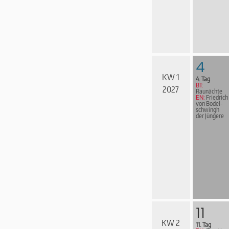
4
KW 1
4. Tag
BT:
2027
Raunächte
EN:
Friedrich
von Bodel­
schwingh
der Jüngere
11
KW 2
11. Tag