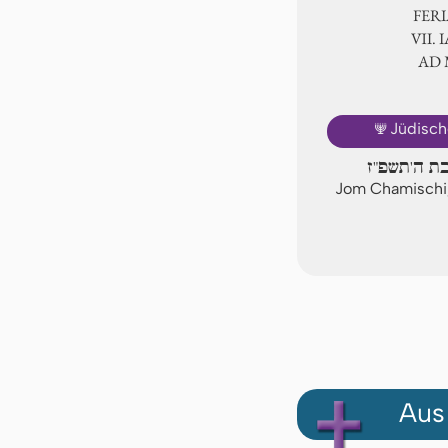
FER
Ⅶ. I
AD
🕎
Jüdisch
בת ה'תשפ"ז
Jom Chamischi
Aus