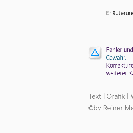
Er­läu­te­r
Fehler und
Gewähr.
Kor­rek­tu­r
wei­te­rer K
Text | Grafik 
©by Reiner Mak