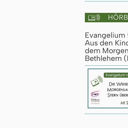
HÖRBU

Evangelium 
Aus den Kin
dem Morgenl
Bethlehem (