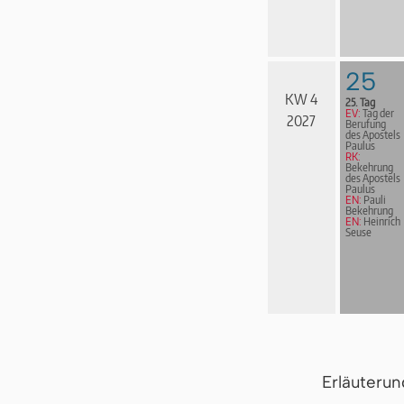
25
KW 4
25. Tag
EV:
Tag der
2027
Berufung
des Apostels
Paulus
RK:
Bekehrung
des Apostels
Paulus
EN:
Pauli
Bekehrung
EN:
Heinrich
Seuse
Erläuteru