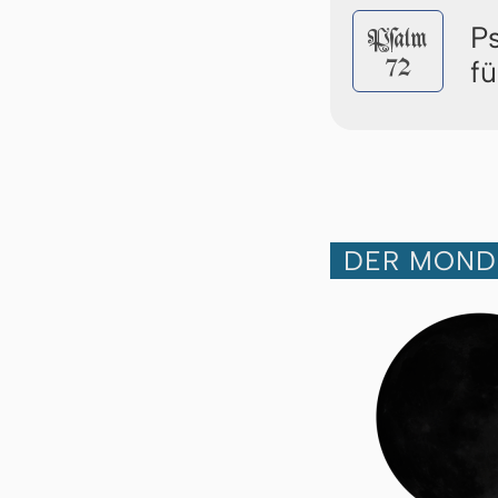
P
Pſalm
72
fü
DER MOND 