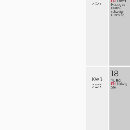
EN:
Ernst I.,
2027
Herzog zu
Braun­
schweig-
Lüne­burg
18
KW 3
18. Tag
EN:
Ludwig
2027
Steil