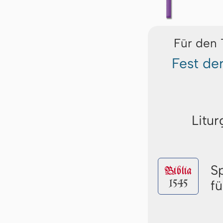
Für den 
Fest de
Litur
S
Biblia
1545
fü