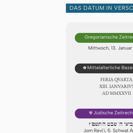
DAS DATUM IN VERS
Gregorianische Zeitr
Mittwoch, 13. Janua
♚
Mittelalterliche Bez
FERIA QUARTA
ⅩⅢ. IANVARIV
AD ⅯⅯⅩⅩⅦ
🕎
Jüdische Zeitrec
ביעי ה' שבט ה'תשפ"ז
Jom Revi'i, 5. Schwat