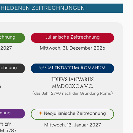
CHIEDENEN ZEITRECHNUNGEN
echnung
Julianische Zeitrechnung
r 2027
Mittwoch, 31. Dezember 2026
eichnung

Calendarium Romanum
IDIBVS IA­NV­ARI­IS
S
ⅯⅯⅮⅭⅭⅩⅭ A.V.C.
(das Jahr 2790 nach der Gründung Roms)
hnung
✙
Neojulianische Zeitrechnung
יום ר
Mittwoch, 13. Januar 2027
 AM 5787