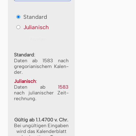
Standard
Julianisch
Standard
:
Daten ab 1583 nach
gre­go­ri­a­ni­schem Ka­len­
der.
Julianisch
:
Daten ab
1583
nach ju­li­a­ni­scher Zeit­
rech­nung.
Gültig ab 1.1.4700 v. Chr.
Bei ungültigen Eingaben
wird das Kalenderblatt