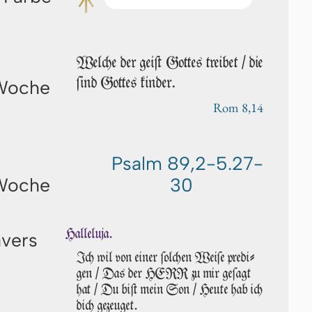
Welche der geiſt Got­tes treibet / die
ſind Got­tes kinder.
 Woche
Rom 8,14
Psalm 89,2-5.27-
 Woche
30
Halleluja.
avers
Ich wil von einer ſol­chen Weiſe predi­
gen / Das der HERR zu mir ge­ſagt
hat / Du biſt mein Son / Heu­te hab ich
dich gezeuget.