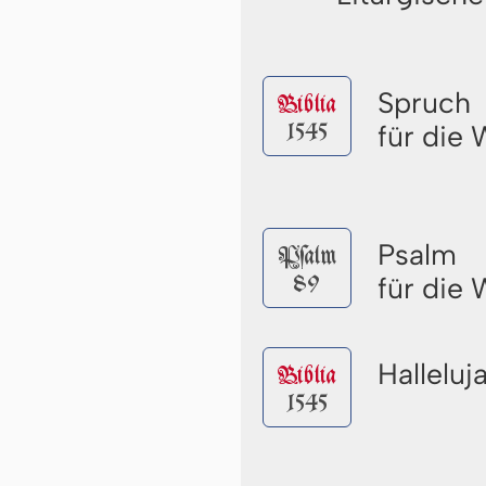
Spruch
Biblia
1545
für die
Psalm
Pſalm
89
für die
Halleluj
Biblia
1545