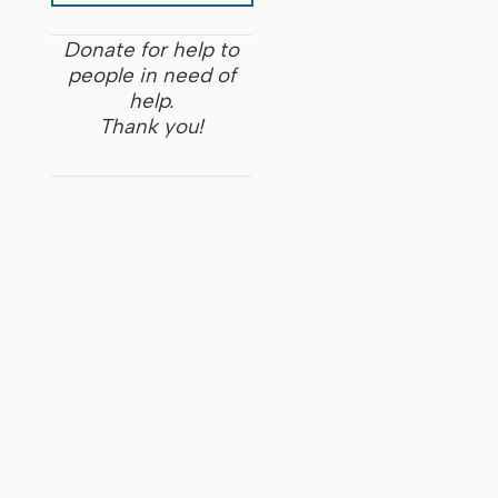
Donate for help to
people in need of
help.
Thank you!