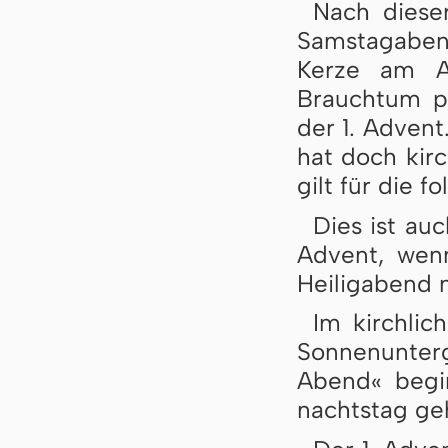
Nach diese
Samstagabend
Kerze am Ad
Brauchtum pfl
der 1. Advent
hat doch kirc
gilt für die 
Dies ist au
Advent, wenn
Heiligabend 
Im kirchlic
Sonnenunter
Abend« begi
nachts­tag ge