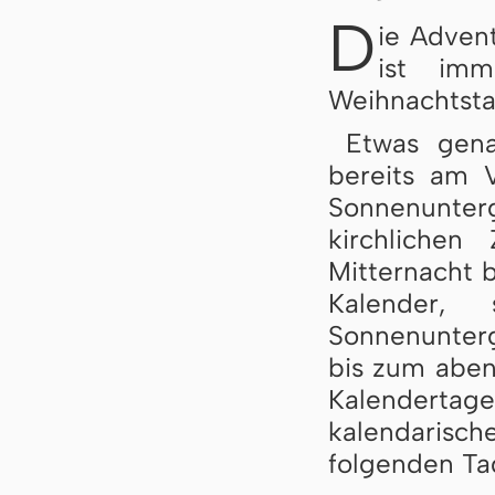
D
ie Adven
ist im
Weihnachtst
Etwas gena
bereits am 
Sonnenunte
kirchlichen
Mitternacht b
Kalender,
Sonnenunterg
bis zum abend
Kalenderta
kalendarisc
folgenden Ta