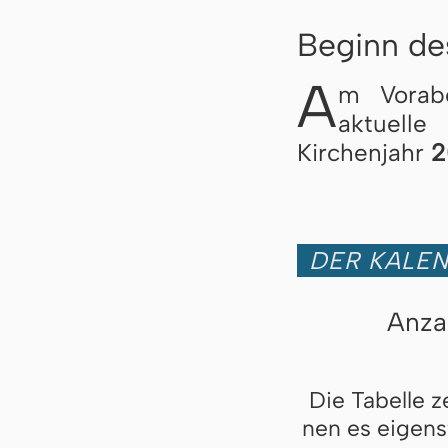
Beginn de
A
m Vorab
aktuelle
Kirchenjahr
2
DER KALEN
Anzah
Die Ta­bel­le z
nen es ei­gen­st