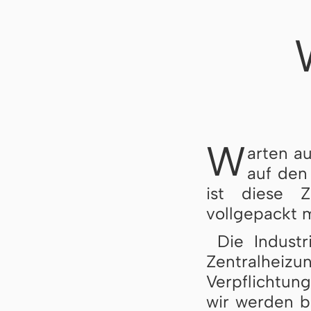
W
arten a
auf den
ist diese 
vollgepackt m
Die Industr
Zentralheizu
Verpflichtun
wir wer­den 