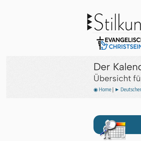
Der Kalend
Übersicht f
◉ Home
|
► Deutscher 