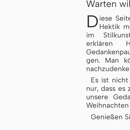
Warten wil
D
iese Sei
Hektik m
im Stilkun
erklären H
Gedankenpaus
gen. Man kön
nachzudenken,
Es ist nich
nur, dass es
unsere Geda
Weihnachten 
Genießen Si