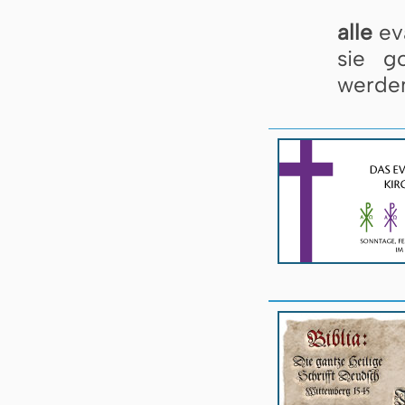
alle
eva
sie g
werde