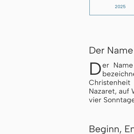
2025
Der Name
D
er Nam
bezeich
Christenhei
Nazaret, auf W
vier Sonntag
Beginn, E