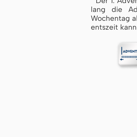
Der 1. Ad­v
lang die Ad
Wochentag ab
ents­zeit kan