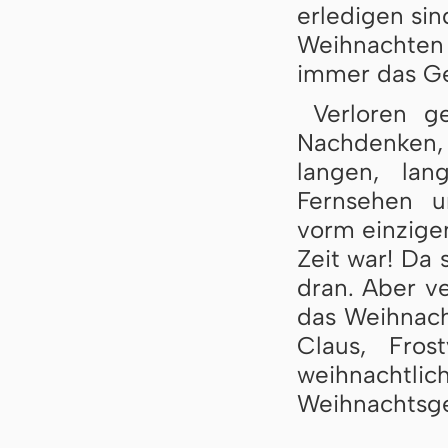
erledigen sin
Weihnachten 
immer das Gef
Verloren g
Nachdenken, 
langen, la
Fernsehen un
vorm ein­zi­g
Zeit war! Da 
dran. Aber v
das Weihnacht
Claus, Fros
weihnachtlic
Weihnachtsge