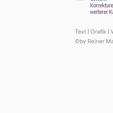
Kor­rek­tu­r
wei­te­rer K
Text | Grafik 
©by Reiner Mak