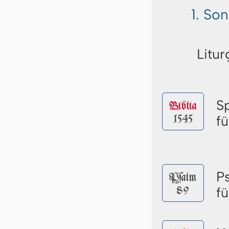
1. So
Litur
S
Biblia
1545
f
P
Pſalm
89
f