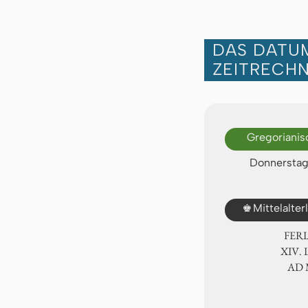
DAS DATUM
ZEITRECH
Gregorianis
Donnerstag,
♚
Mittelalte
FER
ⅩⅣ. 
AD