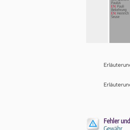
Paulus
EN:
Pauli
Bekehrung
EN:
Heinrich
Seuse
Erläuteru
Er­läu­te­r
Fehler und
Gewähr.