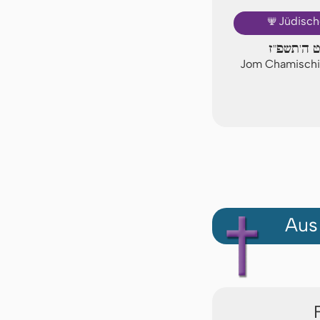
🕎
Jüdisch
ט ה'תשפ"ז
Jom Chamischi
Aus