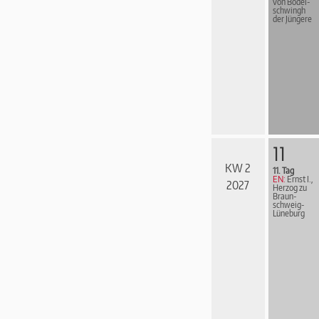
von Bodel­
schwingh
der Jüngere
11
KW 2
11. Tag
EN:
Ernst I.,
2027
Herzog zu
Braun­
schweig-
Lüne­burg