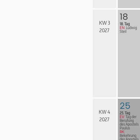
18
KW 3
18. Tag
EN:
Ludwig
2027
Steil
25
KW 4
25. Tag
EV:
Tag der
2027
Berufung
des Apostels
Paulus
RK:
Bekehrung
des Apostels