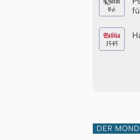
P
Pſalm
86
f
Ha
Biblia
1545
DER MOND 