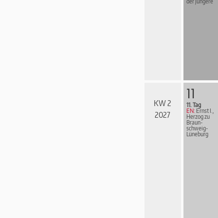
der Jüngere
11
KW 2
11. Tag
EN:
Ernst I.,
2027
Herzog zu
Braun­
schweig-
Lüne­burg