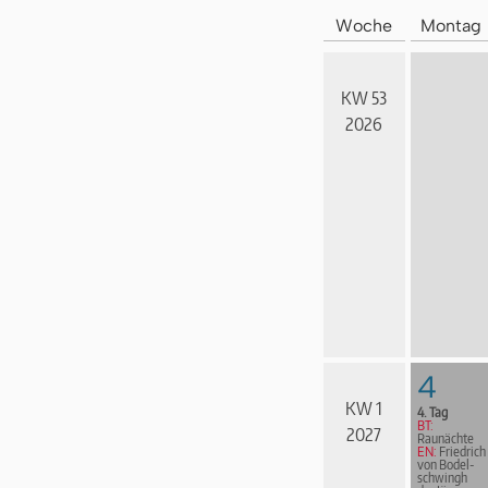
Woche
Montag
KW 53
2026
4
KW 1
4. Tag
BT:
2027
Raunächte
EN:
Friedrich
von Bodel­
schwingh