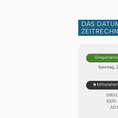
DAS DATUM
ZEITRECH
Gregorianis
Sonntag, 
♚
Mittelalte
DIES
ⅩⅩⅣ.
AD