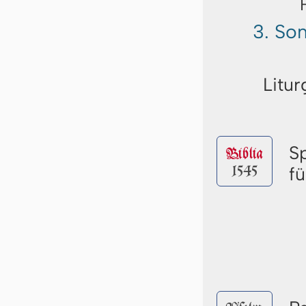
3. So
Litur
S
Biblia
1545
f