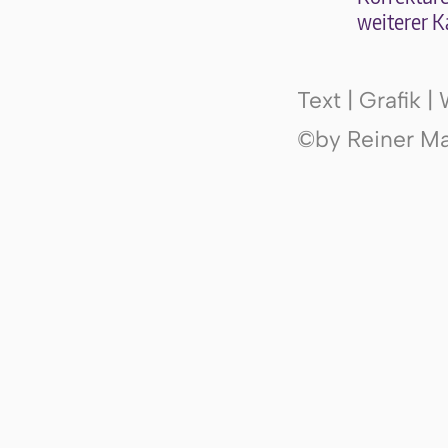
wei­te­rer K
Text | Grafik 
©by Reiner Mak