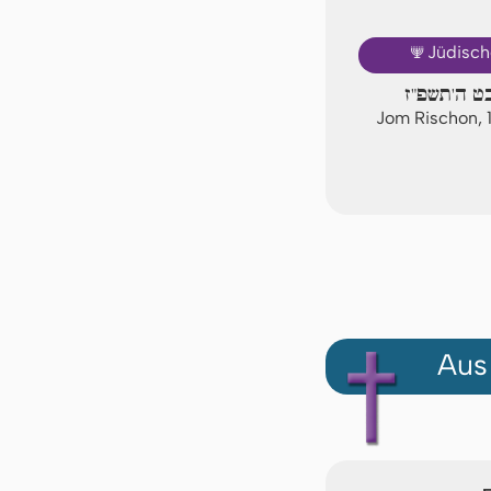
🕎
Jüdisch
בט ה'תשפ"ז
Jom Rischon, 
Aus