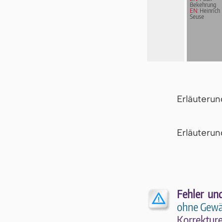
Bekehrung
EN:
Heinrich
Seuse
Erläuteru
Er­läu­te­r
Fehler un
ohne Gewä
Kor­rek­tu­r