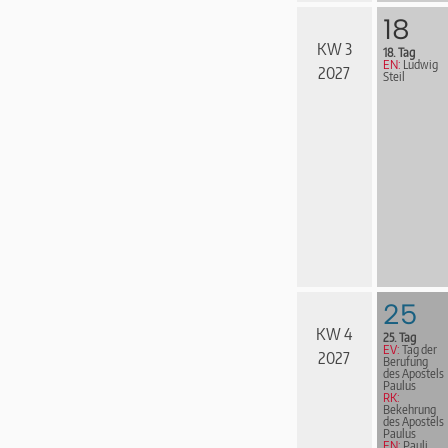
18
KW 3
18. Tag
EN:
Ludwig
2027
Steil
25
KW 4
25. Tag
EV:
Tag der
2027
Berufung
des Apostels
Paulus
RK:
Bekehrung
des Apostels
Paulus
EN:
Pauli