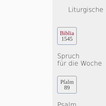
Liturgische
Biblia
1545
Spruch
für die Woche
Pſalm
89
Psalm