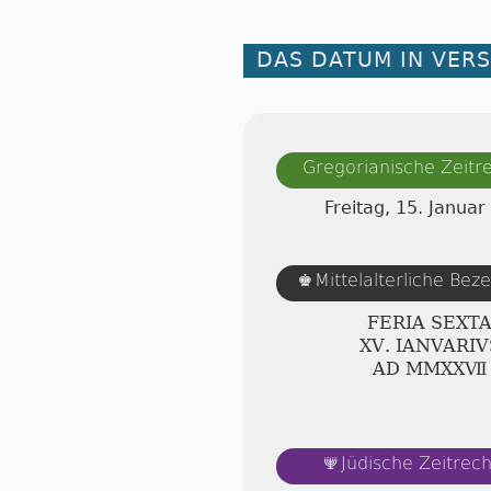
DAS DATUM IN VER
Gregorianische Zeit
Freitag, 15. Januar
♚
Mittelalterliche Bez
FERIA SEXT
ⅩⅤ. IANVARIV
AD ⅯⅯⅩⅩⅦ
🕎
Jüdische Zeitrec