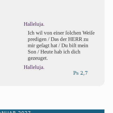
Halleluja.
Ich wil von einer ſol­chen Weiſe
predi­gen / Das der HERR zu
mir ge­ſagt hat / Du biſt mein
Son / Heu­te hab ich dich
gezeuget.
Halleluja.
Ps 2,7