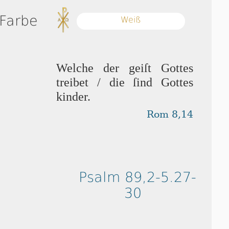
 Farbe
Weiß
Welche der geiſt Got­tes
treibet / die ſind Got­tes
kinder.
Rom 8,14
Psalm 89,2-5.27-
30