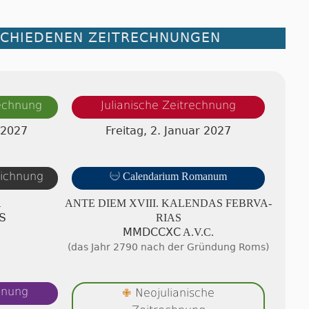
SCHIEDENEN ZEITRECHNUNGEN
rechnung
Julianische Zeitrechnung
 2027
Freitag, 2. Januar 2027
eichnung

Calendarium Romanum
A
ANTE DIEM XVIII. KA­LEN­DAS FE­BRV­A­
S
RI­AS
ⅯⅯⅮⅭⅭⅩⅭ A.V.C.
(das Jahr 2790 nach der Gründung Roms)
hnung
✙
Neojulianische