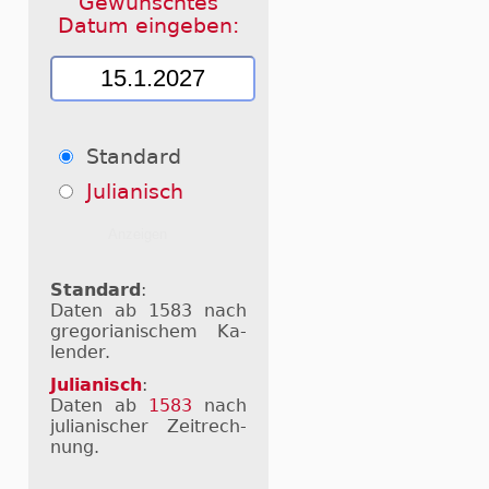
Gewünschtes
Datum eingeben:
Standard
Julianisch
Standard
:
Daten ab 1583 nach
gre­go­ri­a­ni­schem Ka­
len­der.
Julianisch
:
Daten ab
1583
nach
ju­li­a­ni­scher Zeit­rech­
nung.