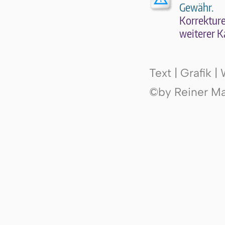
Gewähr.
Kor­rek­tu­r
wei­te­rer K
Text | Grafik 
©by Reiner Mak