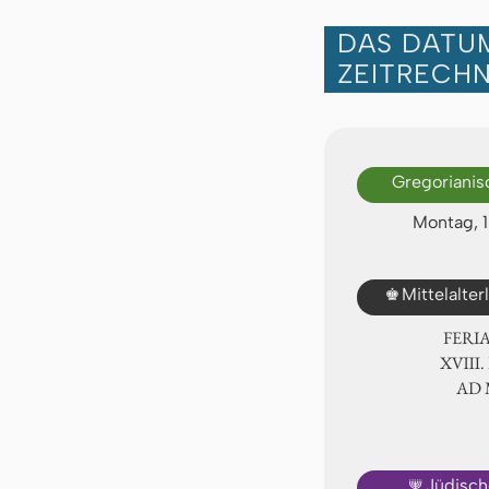
DAS DATUM
ZEITRECH
Gregorianis
Montag, 1
♚
Mittelalte
FERI
ⅩⅧ. 
AD
🕎
Jüdisch