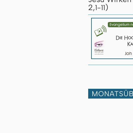
2,
)
1-11
MONATSÜB