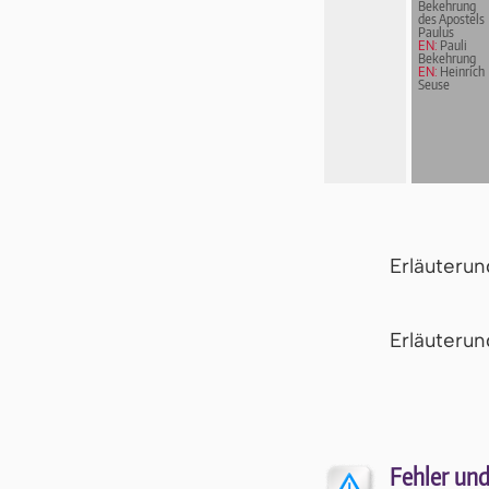
Bekehrung
des Apostels
Paulus
EN:
Pauli
Bekehrung
EN:
Heinrich
Seuse
Erläuteru
Er­läu­te­r
Fehler und