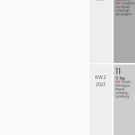
EN:
Friedrich
von Bodel­
schwingh
der Jüngere
11
KW 2
11. Tag
EN:
Ernst I.,
2027
Herzog zu
Braun­
schweig-
Lüne­burg