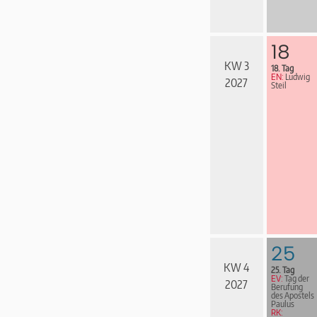
18
KW 3
18. Tag
EN:
Ludwig
2027
Steil
25
KW 4
25. Tag
EV:
Tag der
2027
Berufung
des Apostels
Paulus
RK: