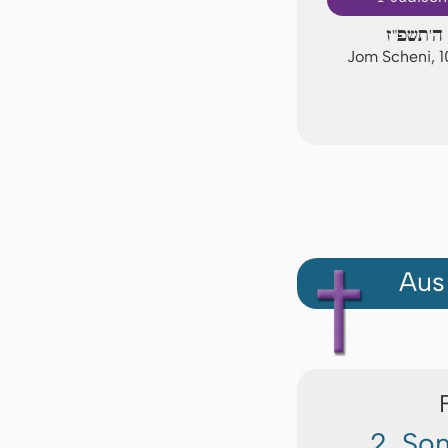
 ה'תשפ"ז
Jom Scheni, 
Aus
2. So