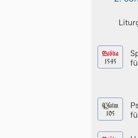
Litur
S
Biblia
1545
f
P
Pſalm
105
f