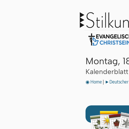
Montag, 1
Kalenderblat
◉ Home
|
►Deutscher 