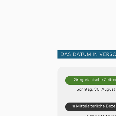
DAS DATUM IN VERS
Gregorianische Zeitr
Sonntag, 30. Augus
♚
Mittelalterliche Bez