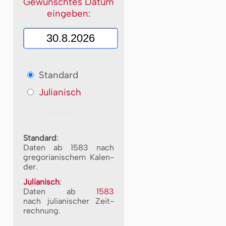
Gewünschtes Datum
eingeben:
Standard
Julianisch
Standard
:
Daten ab 1583 nach
gre­go­ri­a­ni­schem Ka­len­
der.
Julianisch
:
Daten ab
1583
nach ju­li­a­ni­scher Zeit­
rech­nung.