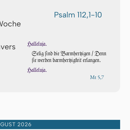
Psalm 112,1-10
 Woche
Halleluja.
avers
Selig ſind die Barmhertzigen / Denn
ſie wer­den barmhertzigkeit erlangen.
Halleluja.
Mt 5,7
UGUST 2026