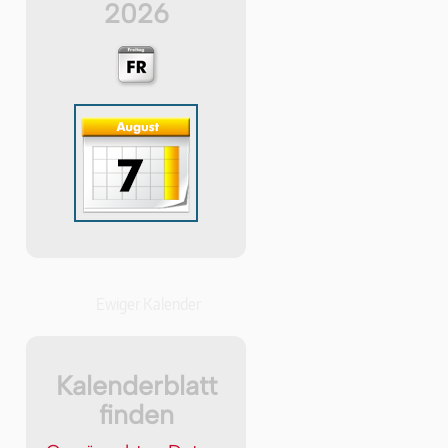
2026
Ewiger Kalender
Kalenderblatt
finden