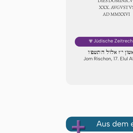
DIES DOMINICU
ⅩⅩⅩ. AVGVSTV
AD ⅯⅯⅩⅩⅥ
🕎
Jüdische Zeitrec
שון י"ז אלול ה'תשפ"ו
Jom Rischon, 17. Elul
Aus dem e