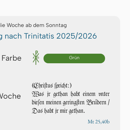
die Woche ab dem Sonntag
g nach Trinitatis 2025/2026
 Farbe
Grün
(Chriſtus ſpricht:)
Was jr ge­than habt einem vn­ter
 Woche
die­ſen mei­nen geringſten Brüdern /
Das habt jr mir ge­than.
Mt 25,40b