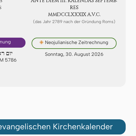
S
ANTE DIEM III. KA­LEN­DAS SEP­TEMB­
S
RES
ⅯⅯⅮⅭⅭⅬⅩⅩⅩⅨ A.V.C.
(das Jahr 2789 nach der Gründung Roms)
hnung
✙
Neojulianische Zeitrechnung
יום רא
Sonntag, 30. August 2026
 AM 5786
vangelischen Kirchenkalender