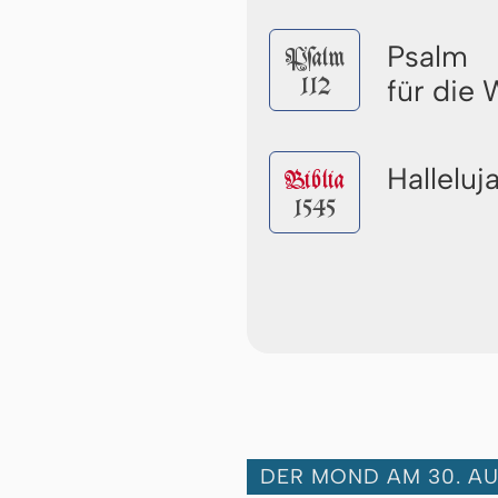
Psalm
Pſalm
112
für die
Halleluj
Biblia
1545
DER MOND AM 30. A