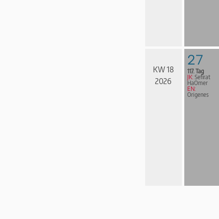
27
KW 18
117. Tag
JK:
Sefirat
2026
HaOmer
EN:
Origenes