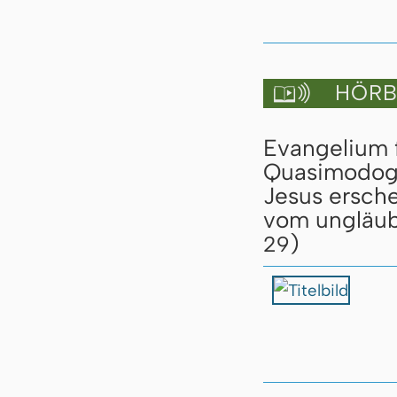
HÖRBU

Evangelium 
Quasimodoge
Jesus ersch
vom ungläub
)
29