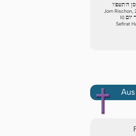
סן ה'תשפ"ו
Jom Rischon, 
 יום
10
Sefirat 
Aus