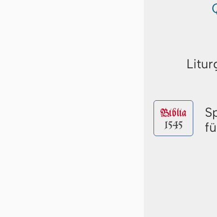
Litur
S
Biblia
1545
f