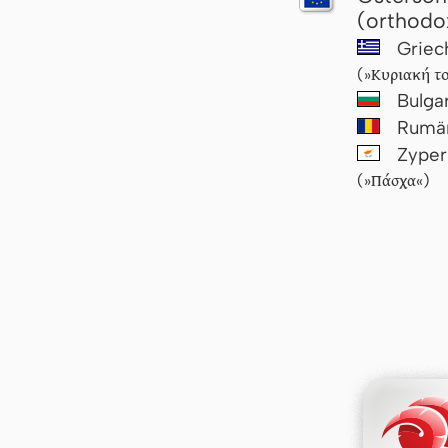
(orthodo
Griec
Κυριακή τ
(»
Bulga
Rumä
Zype
Πάσχα
(»
«)