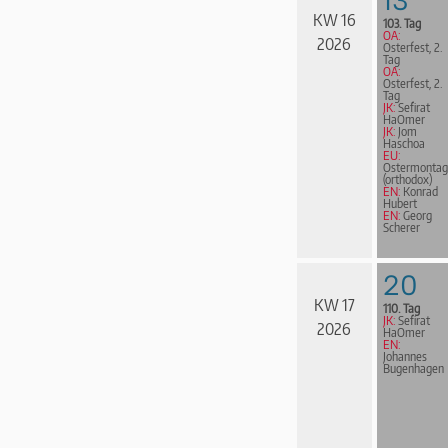
KW 16
103. Tag
OA:
2026
Osterfest, 2.
Tag
OA:
Osterfest, 2.
Tag
JK:
Sefirat
HaOmer
JK:
Jom
Haschoa
EU:
Ostermontag
(orthodox)
EN:
Konrad
Hubert
EN:
Georg
Scherer
20
KW 17
110. Tag
JK:
Sefirat
2026
HaOmer
EN:
Johannes
Bugen­ha­gen