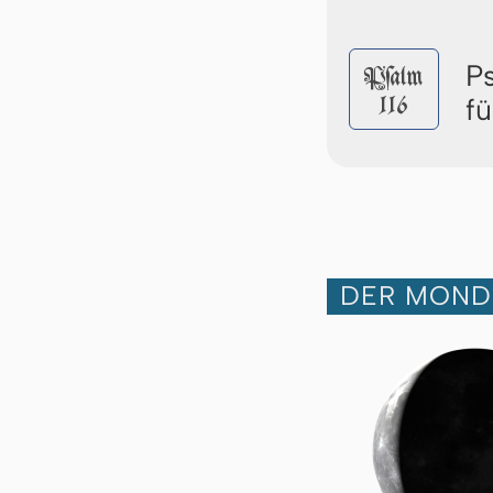
P
Pſalm
116
f
DER MOND 