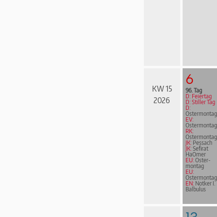
6
KW 15
96. Tag
D: Feiertag
2026
D: Stiller Tag
D:
Ostermontag
EV:
Ostermontag
RK:
Ostermontag
JK:
Pessach
JK:
Sefirat
HaOmer
EU:
Oster­
mon­tag
EU:
Ostermontag
EN:
Notker I.
Balbulus
13