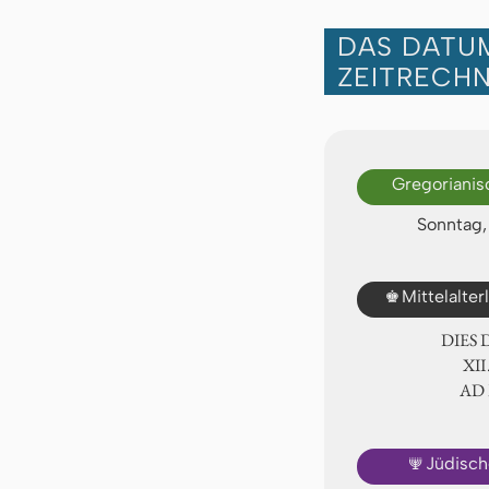
DAS DATUM
ZEITRECH
Gregorianis
Sonntag,
♚
Mittelalte
DIES
Ⅻ.
AD
🕎
Jüdisch