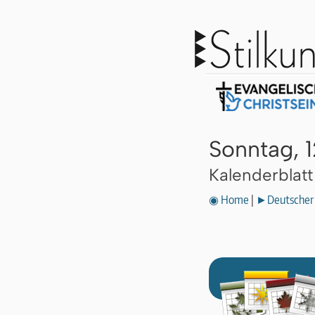
Sonntag, 1
Kalenderblat
◉ Home
|
►Deutscher 