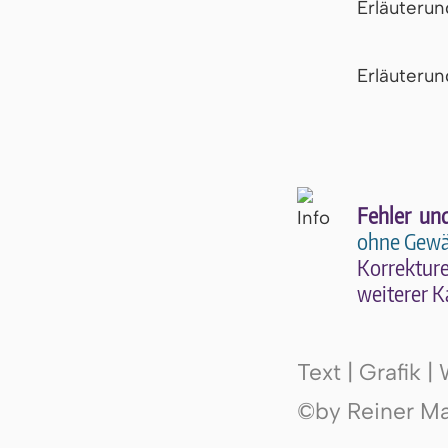
Erläuteru
Er­läu­te­r
Fehler un
ohne Gewä
Kor­rek­tu­r
wei­te­rer K
Text | Grafik 
©by Reiner Mak