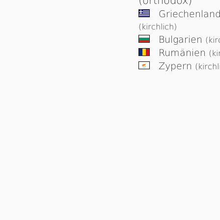
(orthodox)
Griechenlan
(kirchlich)
Bulgarien
(kir
Rumänien
(ki
Zypern
(kirchl