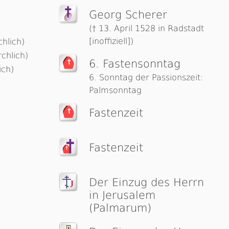
Georg Scherer
d
(† 13. April 1528 in Radstadt
[inoffiziell])
chlich)
rchlich)
6. Fas­ten­sonn­tag
ich)
6. Sonntag der Passionszeit:
Palmsonntag
Fastenzeit
Fastenzeit
Der Einzug des Herrn
in Jerusalem
(Palmarum)