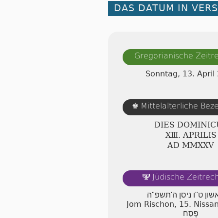
DAS DATUM IN VER
Gregorianische Zeit
Sonntag, 13. April
Mittelalterliche Be
♚
DIES DOMINIC
ⅩⅢ. APRILIS
AD ⅯⅯⅩⅩⅤ
Jüdische Zeitre
🕎
אשון ט"ו ניסן ה'תשפ"ה
Jom Rischon, 15. Nissa
פֶּסַח