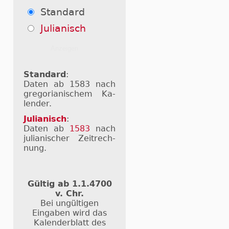
Standard
Julianisch
Standard
:
Daten ab 1583 nach
gre­go­ri­a­ni­schem Ka­
len­der.
Julianisch
:
Daten ab
1583
nach
ju­li­a­ni­scher Zeit­rech­
nung.
Gültig ab 1.1.4700
v. Chr.
Bei ungültigen
Eingaben wird das
Kalenderblatt des