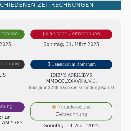
SCHIEDENEN ZEITRECHNUNGEN
rechnung
Julianische Zeitrechnung
 2025
Sonntag, 31. März 2025
zeichnung

Calendarium Romanum
US
IDIBVS APRI­LI­BVS
ⅯⅯⅮⅭⅭⅬⅩⅩⅩⅧ A.V.C.
(das Jahr 2788 nach der Gründung Roms)
chnung
Neojulianische
✙
Zeitrechnung
יום ר
n AM 5785
Sonntag, 13. April 2025