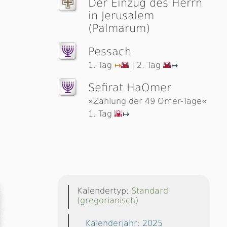
Der Einzug des Herrn
in Jerusalem
(Palmarum)
Pessach
1. Tag
| 2. Tag
↦
🌇
🌇
↦
Sefirat HaOmer
»Zählung der 49 Omer-Tage«
1. Tag
🌇
↦
Kalendertyp:
Standard
(gregorianisch)
Kalenderjahr: 2025