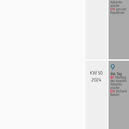
Advents­
woche
EN:
Jan van
Ruusbroec
9
KW 50
344. Tag
BT:
Montag
2024
der zweiten
Advents­
woche
EN:
Richard
Baxter