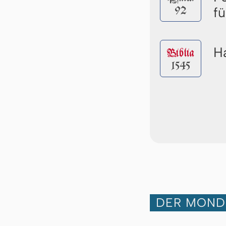
92
fü
Ha
Biblia
1545
DER MOND 