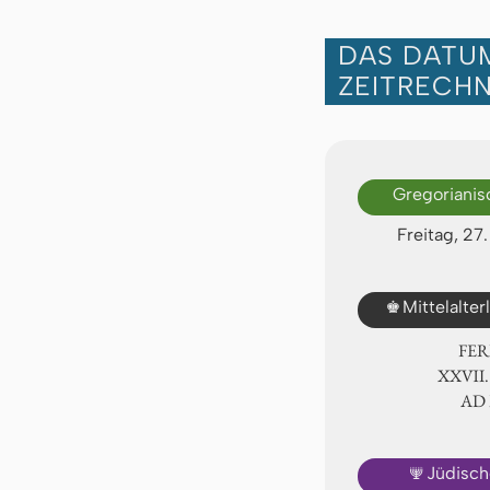
DAS DATUM
ZEITRECH
Gregorianis
Freitag, 2
♚
Mittelalte
FER
ⅩⅩⅦ.
AD
🕎
Jüdisch