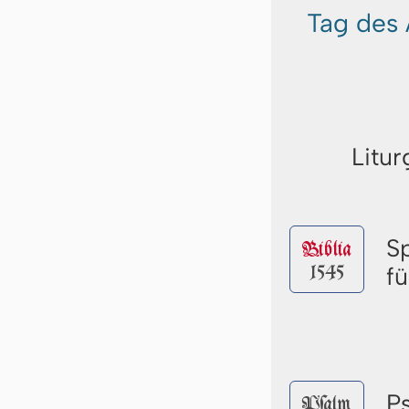
Tag des 
Litur
S
Biblia
1545
fü
P
Pſalm