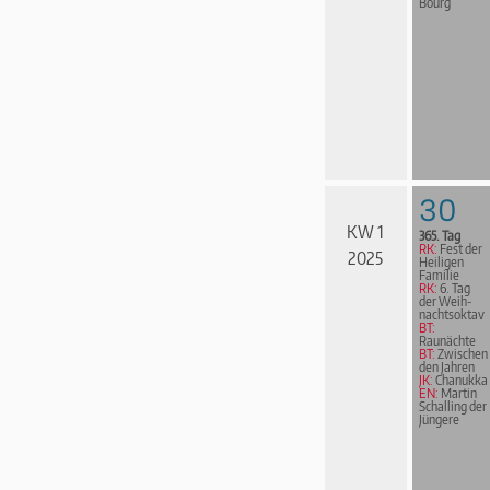
Bourg
30
KW 1
365. Tag
RK:
Fest der
2025
Heiligen
Familie
RK:
6. Tag
der Weih­
nachts­ok­tav
BT:
Raunächte
BT:
Zwischen
den Jahren
JK:
Chanukka
EN:
Martin
Schalling der
Jüngere