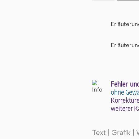
Erläuteru
Er­läu­te­r
Fehler un
ohne Gewä
Kor­rek­tu­r
wei­te­rer K
Text | Grafik 