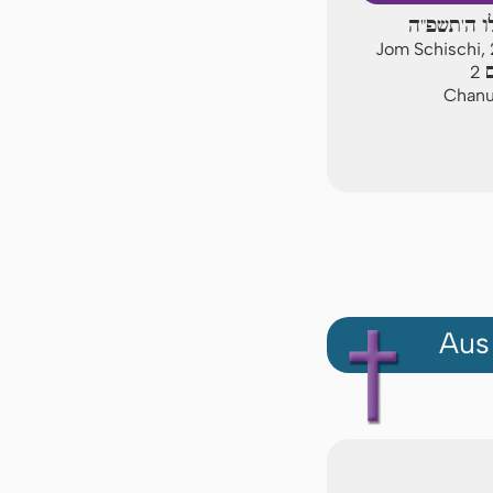
לו ה'תשפ"ה
Jom Schischi,
ם
2
Chanuk
Aus