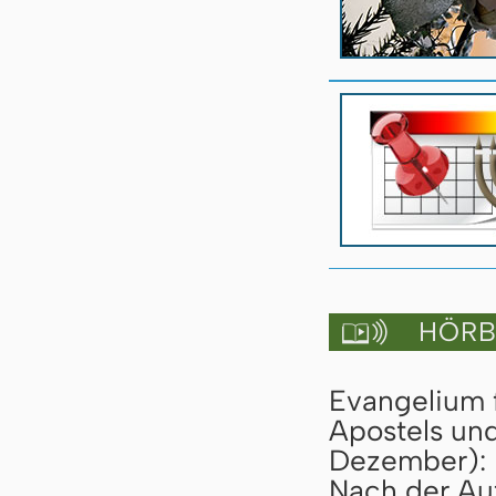
HÖRBU

Evangelium f
Apostels un
Dezember):
Nach der Au