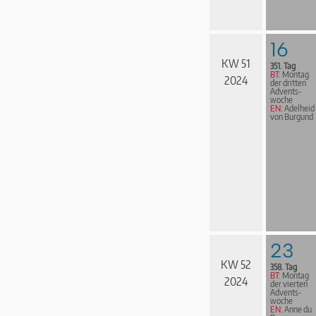
16
KW 51
351. Tag
BT:
Montag
2024
der dritten
Advents­
woche
EN:
Adelheid
von Burgund
23
KW 52
358. Tag
BT:
Montag
2024
der vierten
Advents­
woche
EN:
Anne du