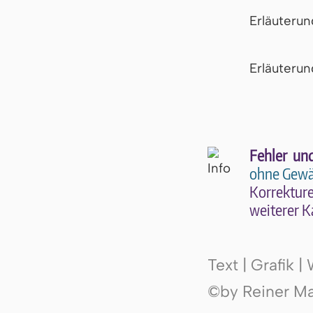
Erläuteru
Er­läu­te­r
Fehler un
ohne Gewä
Kor­rek­tu­r
wei­te­rer K
Text | Grafik 
©by Reiner Mak