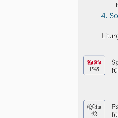
4. S
Litur
S
Biblia
1545
f
P
Pſalm
42
f