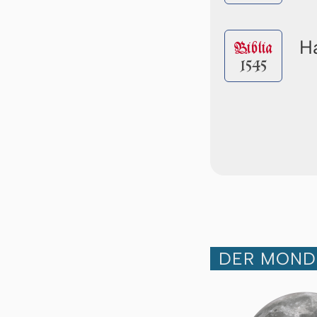
Ha
Biblia
1545
DER MOND 