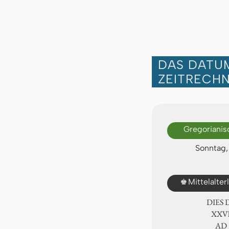
DAS DATUM
ZEITRECH
Gregorianis
Sonntag,
♚
Mittelalte
DIES
ⅩⅩⅧ
AD