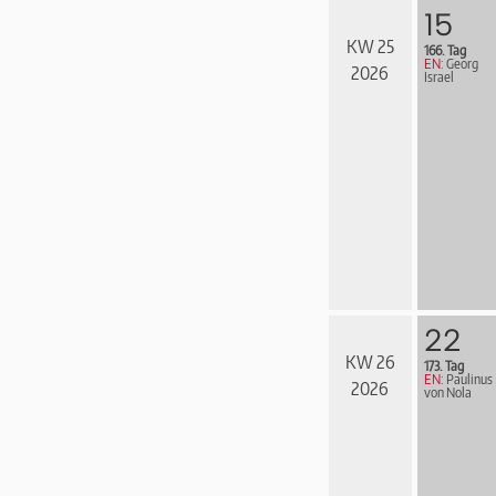
15
KW 25
166. Tag
EN:
Georg
2026
Israel
22
KW 26
173. Tag
EN:
Paulinus
2026
von Nola