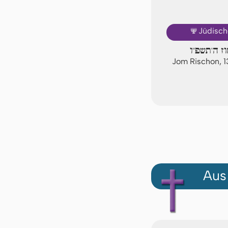
🕎
Jüdisch
וז ה'תשפ"ו
Jom Rischon, 
Aus