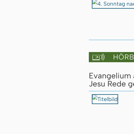
HÖRBU

Evangelium a
Jesu Rede ge