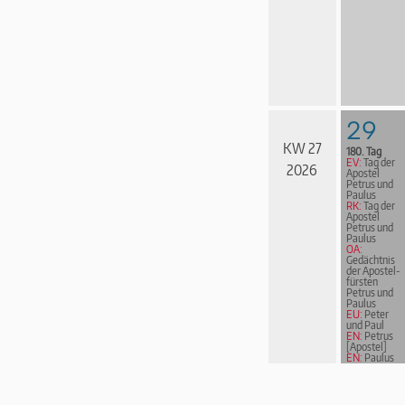
29
KW 27
180. Tag
EV:
Tag der
2026
Apostel
Petrus und
Paulus
RK:
Tag der
Apostel
Petrus und
Paulus
OA:
Gedächtnis
der Apostel­
fürs­ten
Petrus und
Paulus
EU:
Peter
und Paul
EN:
Petrus
[Apostel]
EN:
Paulus
von Tarsus