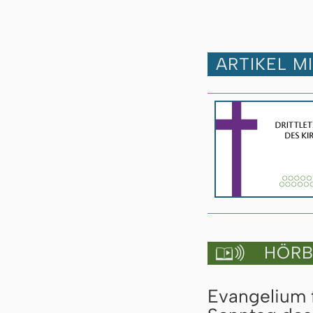
ARTIKEL M
HÖRBU

Evangelium f