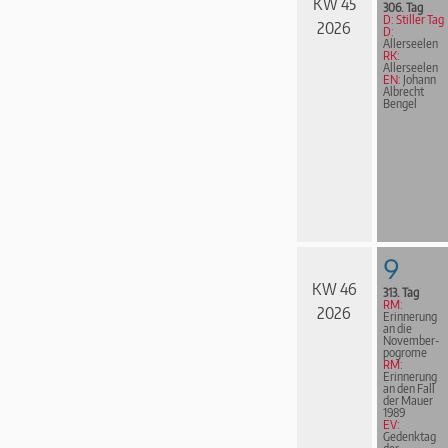
KW 45
306. Tag
D: Stiller Tag
2026
D:
Allerseelen
RK:
Allerseelen
EN:
Johann
Albrecht
Bengel
9
KW 46
313. Tag
RM:
2026
Erinnerung
an die
November­
pogrome
RM:
Erinnerung
an den Fall
der Mauer
1989
EV:
Gedenktag