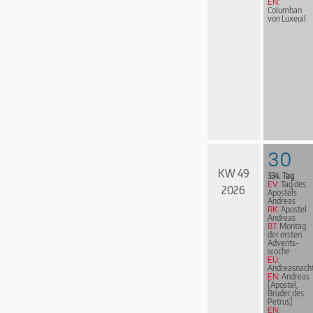
EN:
Columban
von Luxeuil
30
KW 49
334. Tag
EV:
Tag des
2026
Apostels
Andreas
RK:
Apostel
Andreas
BT:
Montag
der ersten
Advents­
woche
EU:
Andreasnach
EN:
Andreas
[Apostel,
Bruder des
Petrus]
EN: