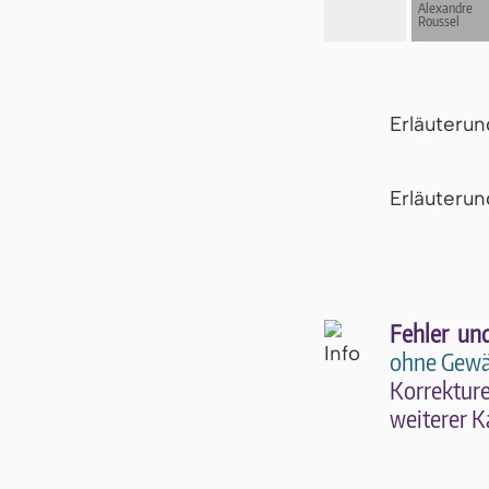
Alexandre
Roussel
Erläuteru
Er­läu­te­r
Fehler un
ohne Gewä
Kor­rek­tu­r
wei­te­rer K