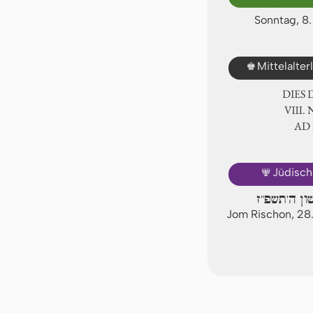
Sonntag, 8
♚
Mittelalte
DIES
Ⅷ. 
AD
🕎
Jüdisch
ון ה'תשפ"ז
Jom Rischon, 2