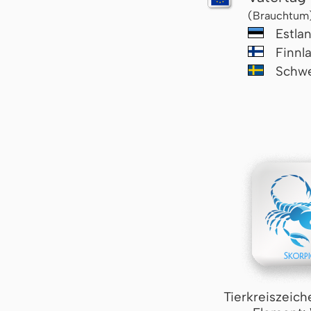
(Brauchtum
Estla
Finnl
Schw
Tierkreiszeich