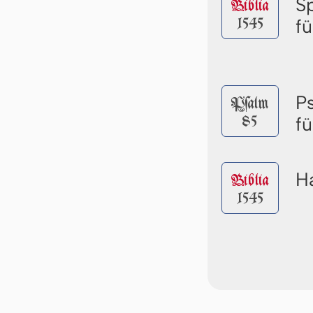
S
Biblia
1545
f
P
Pſalm
85
f
Ha
Biblia
1545