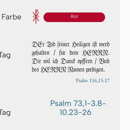
 Farbe
Rot
DEr Tod ſei­ner Heiligen iſt werd
gehalten / fur dem HERRN.
Tag
Dir wil ich Danck opffern / Vnd
des HERRN Namen predigen.
Psalm 116,15.17
Psalm 73,1-3.8-
Tag
10.23-26