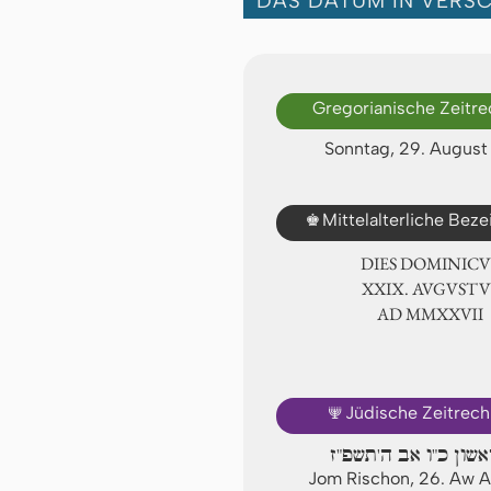
DAS DATUM IN VERS
Gregorianische Zeitr
Sonntag, 29. August
♚
Mittelalterliche Bez
DIES DOMINICU
ⅩⅩⅨ. AVGVSTV
AD ⅯⅯⅩⅩⅦ
🕎
Jüdische Zeitrec
אשון כ"ו אב ה'תשפ"ז
Jom Rischon, 26. Aw 