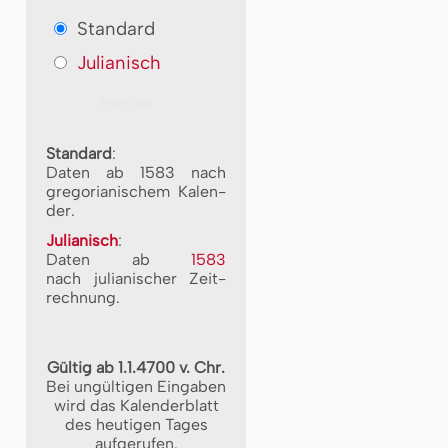
Standard
Julianisch
Standard
:
Daten ab 1583 nach
gre­go­ri­a­ni­schem Ka­len­
der.
Julianisch
:
Daten ab
1583
nach ju­li­a­ni­scher Zeit­
rech­nung.
Gültig ab 1.1.4700 v. Chr.
Bei ungültigen Eingaben
wird das Kalenderblatt
des heutigen Tages
aufgerufen.