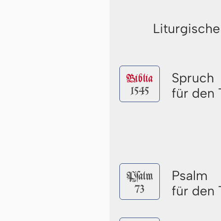
Liturgische
Spruch
Biblia
1545
für den 
Psalm
Pſalm
73
für den 