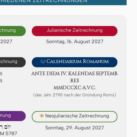
CHIEDENEN ZEITRECHNUNGEN
echnung
Julianische Zeitrechnung
 2027
Sonntag, 16. August 2027
eichnung

Calendarium Romanum
S
ANTE DIEM IV. KA­LEN­DAS SEP­TEMB­
S
RES
ⅯⅯⅮⅭⅭⅩⅭ A.V.C.
(das Jahr 2790 nach der Gründung Roms)
hnung
✙
Neojulianische Zeitrechnung
יום ר
Sonntag, 29. August 2027
AM 5787