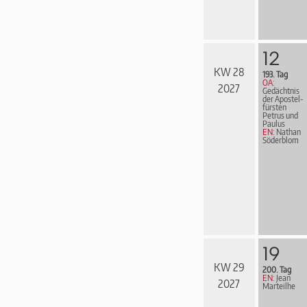
12
KW 28
193. Tag
OA:
2027
Gedächtnis
der Apostel­
fürs­ten
Petrus und
Paulus
EN:
Nathan
Söderblom
19
KW 29
200. Tag
EN:
Jean
2027
Marteilhe