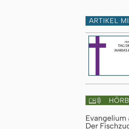
ARTIKEL M
HÖRBU

Evangelium a
Der Fischzug