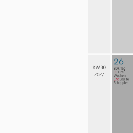
26
KW 30
207. Tag
JK:
Drei
2027
Wochen
EN:
Louise
Scheppler