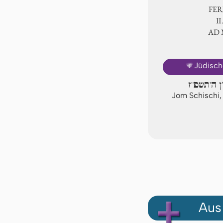
FER
Ⅱ
AD
🕎
Jüdisch
ן ה'תשפ"ז
Jom Schischi,
Aus