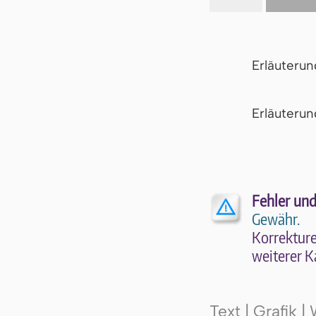
Erläuteru
Er­läu­te­r
Fehler und
Gewähr.
Kor­rek­tu­r
wei­te­rer K
Text | Grafik 