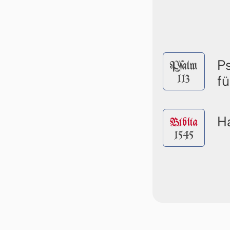
P
Pſalm
113
fü
Ha
Biblia
1545