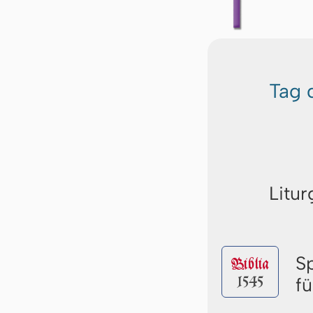
Tag 
Litur
S
Biblia
1545
fü