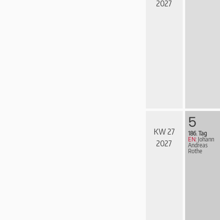
2027
5
KW 27
186. Tag
EN:
Johann
2027
Andreas
Rothe