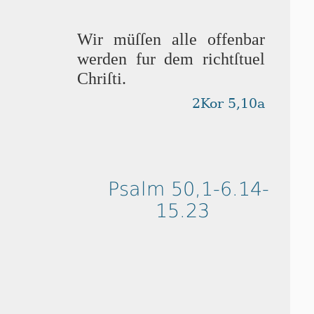
Wir müſſen alle offenbar
wer­den fur dem richtſtuel
Chri­ſti.
2Kor 5,10a
Psalm 50,1-6.14-
15.23