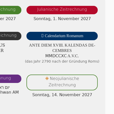
rechnung
Julianische Zeitrechnung
er 2027
Sonntag, 1. November 2027
zeichnung

Calendarium Romanum
US
ANTE DIEM XVIII. KA­LEN­DAS DE­
ER
CEMB­RES
ⅯⅯⅮⅭⅭⅩⅭ A.V.C.
(das Jahr 2790 nach der Gründung Roms)
chnung
Neojulianische
✙
Zeitrechnung
יום רא
schwan AM
Sonntag, 14. November 2027