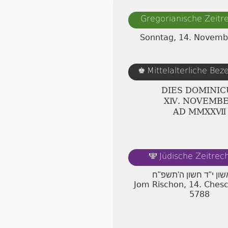
Gregorianische Zeit
Sonntag, 14. Novemb
Mittelalterliche Be
♚
DIES DOMINIC
ⅩⅣ. NOVEMB
AD ⅯⅯⅩⅩⅦ
Jüdische Zeitre
🕎
שון י"ד חשון ה'תשפ"ח
Jom Rischon, 14. Che
5788