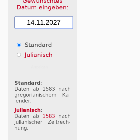
Gewünschtes
Datum eingeben:
Standard
Julianisch
Standard
:
Daten ab 1583 nach
gre­go­ri­a­ni­schem Ka­
len­der.
Julianisch
:
Daten ab
1583
nach
ju­li­a­ni­scher Zeit­rech­
nung.