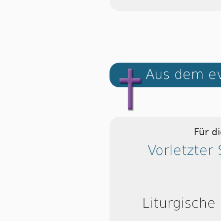
Aus dem ev
Für d
Vorletzter
Liturgische