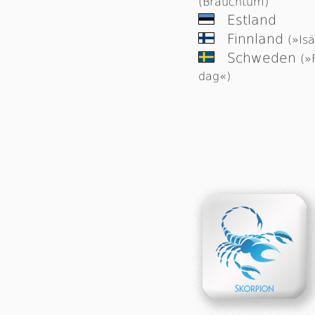
(Brauchtum)
Estland
Finnland
(»Is
Schweden
(»
dag«)