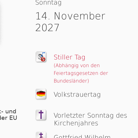
Sonntag
14. November
2027
Stiller Tag
(Abhängig von den
Feiertagsgesetzen der
Bundesländer)
Volks­trau­er­tag
- und
Vorletzter Sonntag des
der EU
Kirchenjahres
Gottfried Wilhelm