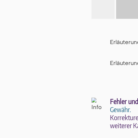
Erläuteru
Er­läu­te­r
Fehler und
Gewähr.
Kor­rek­tu­r
wei­te­rer K