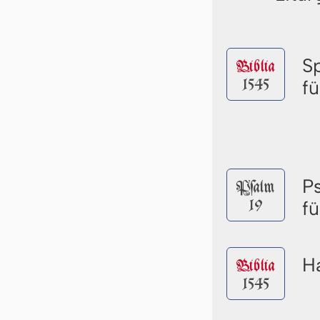
S
Biblia
1545
f
P
Pſalm
19
f
Ha
Biblia
1545