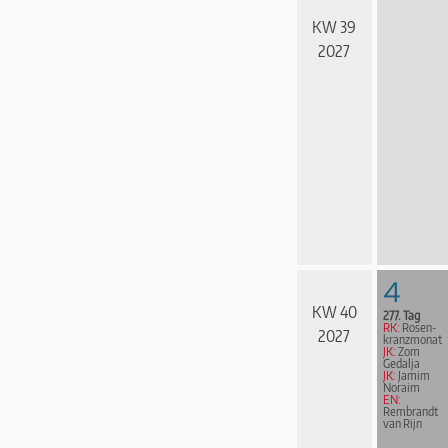
KW 39
2027
4
KW 40
277. Tag
RK:
Rosen­
2027
kranz­mo­nat
JK:
Zom
Gedalja
JK:
Jamim
Noraim
EN:
Rembrandt
van Rijn