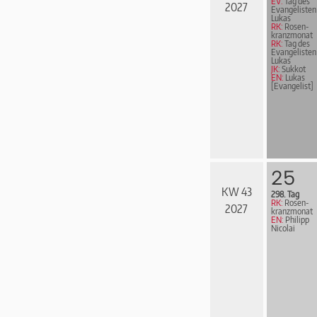
EV:
Tag des
2027
Evangelisten
Lukas
RK:
Rosen­
kranz­mo­nat
RK:
Tag des
Evangelisten
Lukas
JK:
Sukkot
EN:
Lukas
[Evangelist]
25
KW 43
298. Tag
RK:
Rosen­
2027
kranz­mo­nat
EN:
Philipp
Nicolai