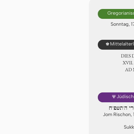
Gregorianis
Sonntag, 1
♚
Mittelalte
DIES
ⅩⅦ.
AD
🕎
Jüdisch
רי ה'תשפ"ח
Jom Rischon, 
Sukk