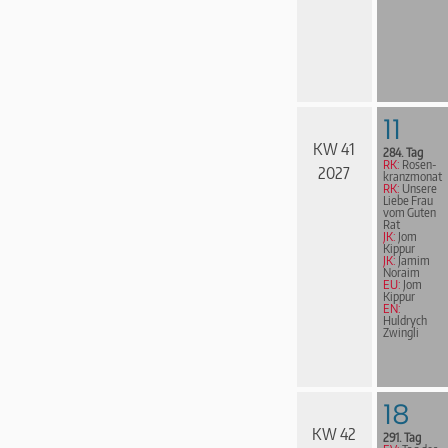
11
KW 41
284. Tag
RK:
Rosen­
2027
kranz­mo­nat
RK:
Unsere
Liebe Frau
vom Guten
Rat
JK:
Jom
Kippur
JK:
Jamim
Noraim
EU:
Jom
Kippur
EN:
Huldrych
Zwingli
18
KW 42
291. Tag