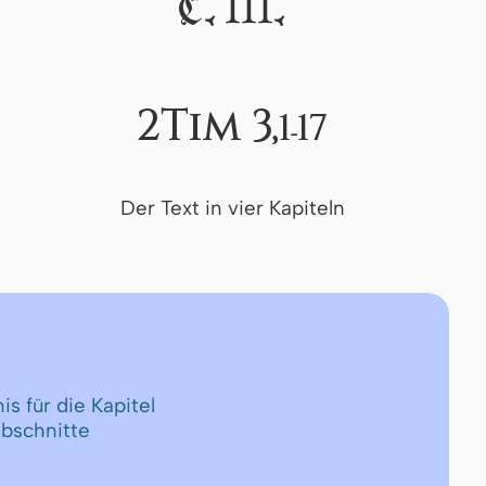
III
C.
.
2Tim 3,
1-17
Der Text in vier Kapiteln
is für die Kapitel
Abschnitte