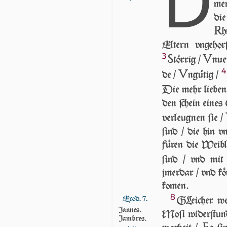
D
me
die
R
h
El­tern vn­ge­ho
3
S
V
tör­rig /
n­ue
4
V
de /
n­gü­tig /
Die mehr lie­be
den ſchein eines
ver­leug­nen ſie /
ſind / die hin v
füren die Weib­li
ſind / vnd mit m
jmer­dar / vnd kön
ko­men.
8
Exod. 7.
GLeicher we
Jannes.
Moſi widerſtun­
Jambres.