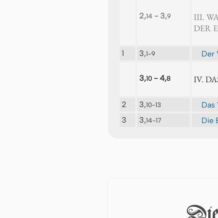
2,
- 3,
III.
14
9
DER 
1
3,
Der 
1-9
3,
- 4,
IV. D
10
8
2
3,
Das 
10-13
3
3,
Die 
14-17
Die