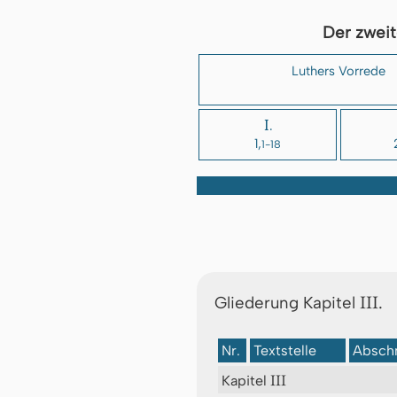
Der zweit
Luthers Vorrede
I.
1,
1-18
III.
Gliederung Kapitel
Nr.
Textstelle
Abschn
III
Kapitel