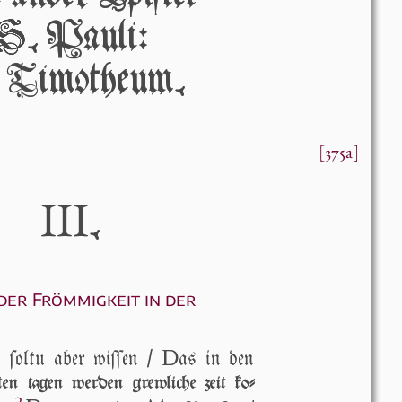
S. Páuli:
 Timótheum.
[375a]
III
.
der Frömmigkeit in der
D
 ſoltu aber wi­ſſen /
as in den
zten ta­gen wer­den grewliche zeit ko­