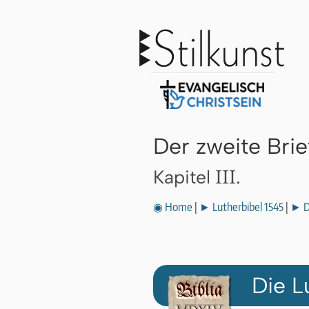
Der zweite Bri
III.
Kapitel
◉ Home
|
► Lutherbibel 1545
|
► D
Die L