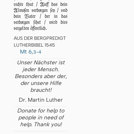
rechte thut / Auff das dein
Almoſen verborgen ſey / vnd
dein Vater / der in das
verborgen ſihet / wird dirs
vergelten öffentlich.
AUS DER BERGPREDIGT
LUTHERBIBEL 1545
Mt 6,
3-4
Unser Nächster ist
jeder Mensch.
Besonders aber der,
der unsere Hilfe
braucht!
Dr. Martin Luther
Donate for help to
people in need of
help. Thank you!