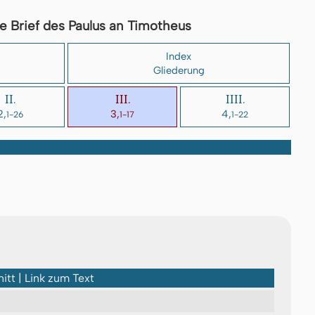
e Brief des Paulus an Timotheus
Index
Gliederung
II.
III.
IIII.
2,
3,
4,
1-26
1-17
1-22
itt | Link zum Text