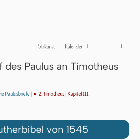
ef des Paulus an Timotheus
III.
ie Paulusbriefe
|
► 2. Timotheus | Kapitel
utherbibel von 1545