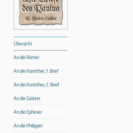
Übersicht
An die Römer
An die Korinther, 1. Brief
An die Korinther, 2. Brief
An die Galater
An die Epheser
An die Philipper