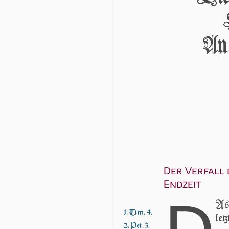
An
Der Verfall 
Endzeit
As
1. Tim. 4.
let
2. Pet. 3.