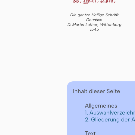
Die gantze Heilige Schrifft
Deudsch
D. Martin Luther, Wittenberg
1545
Inhalt dieser Seite
Allgemeines
1. Auswahlverzeichn
2. Gliederung der 
Text