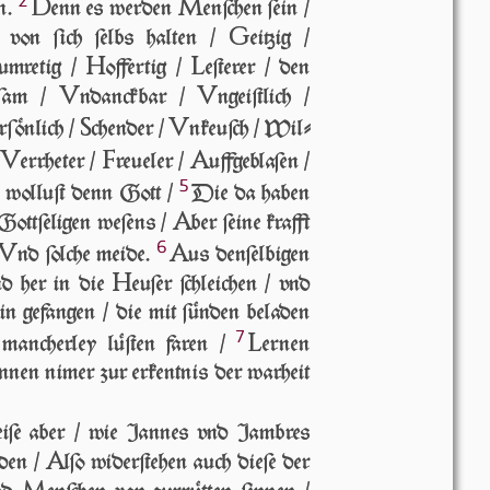
2
D
M
n.
enn es wer­den
en­ſchen ſein /
G
 von ſich ſelbs hal­ten /
ei­tzig /
H
L
um­re­tig /
o­ffer­tig /
e­ſte­rer / den
V
V
r­ſam /
n­danck­bar /
n­geiſt­lich /
S
V
r­ſön­lich /
chen­der /
n­keuſch / Wil­
V
F
A
er­rhe­ter /
re­ue­ler /
uff­ge­bla­ſen /
5
n wolluſt denn Gott /
Die da haben
A
 Gottſeligen we­ſens /
ber ſei­ne krafft
6
V
A
nd ſol­che meide.
us den­ſel­bi­gen
H
nd her in die
eu­ſer ſchlei­chen / vnd
n ge­fan­gen / die mit ſün­den be­la­den
7
L
an­cher­ley lü­ſten fa­ren /
er­nen
­nen ni­mer zur er­kent­nis der war­heit
iſe aber / wie Jannes vnd Jambres
A
den /
l­ſo wi­der­ſte­hen auch die­ſe der