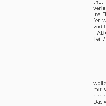
thut
verle
ins F
ſer w
vnd ſ
ALſ
Teil 
woll
mit 
behel
Das 