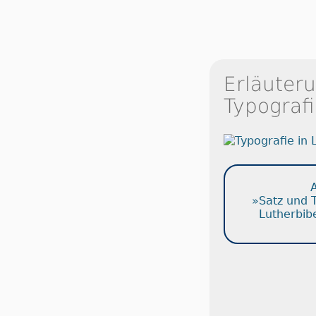
Erläuter
Typografi
A
»Satz und 
Lutherbib