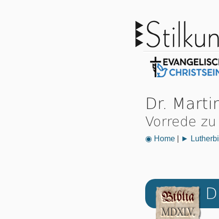
Dr. Marti
Vorrede zu
◉ Home
|
► Lutherbi
D