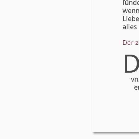
ſünde
wenn
Liebe
alles
Der z
vn
e