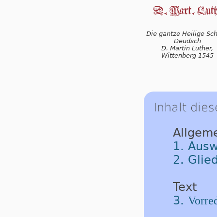
Die gantze Heilige Schr
Deudsch
D. Martin Luther,
Wittenberg 1545
Inhalt dies
Allgem
1. Ausw
2. Glie
Text
3.
Vorred