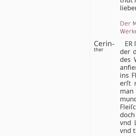
lie­be
Der M
Werk
Cerin-
ER 
ther
der d
des W
anfie
ins F
erſt
man 
mun­
Flei
doch
vnd 
vnd t