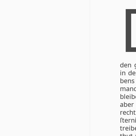
den g
in de
bens
manch
blei­
aber 
recht
ſter­
trei­b
thut 