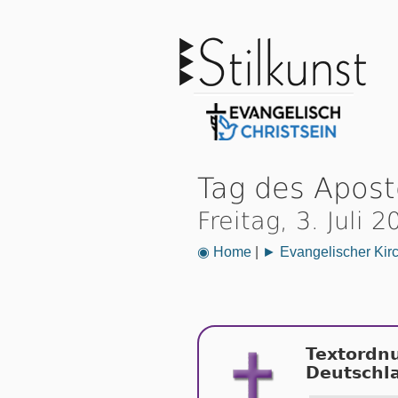
Tag des Apos
Freitag, 3. Juli 
◉ Home
|
► Evangelischer Kir
Textordn
Deutschl