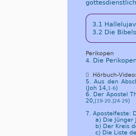
gottesdienstli
3.1
Halleluja
3.2
Die Bibels
Perikopen
Die Perikope
4.

Hörbuch-Video
5. Aus den Absch
(Joh 14,
)
1-6
6. Der Apostel T
20,
)
[19-20.]24-29
7. Apostelfeste:
a) Die Jünger 
b) Der Kreis d
c) Die Liste 