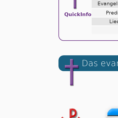
Evange
Pred
QuickInfo
Lie
Das evan