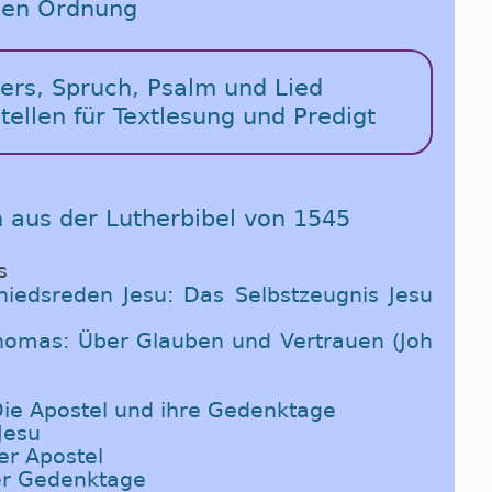
chen Ordnung
vers, Spruch, Psalm und Lied
tellen für Textlesung und Predigt
n aus der Lutherbibel von 1545
s
iedsreden Jesu: Das Selbstzeugnis Jesu
homas: Über Glauben und Vertrauen (Joh
 Die Apostel und ihre Gedenktage
Jesu
er Apostel
der Gedenktage