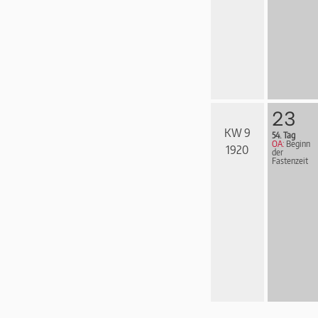
23
KW 9
54. Tag
OA:
Beginn
1920
der
Fastenzeit