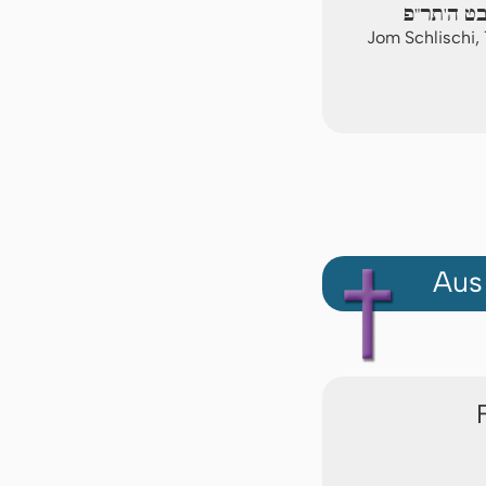
בט ה'תר"פ
Jom Schlischi,
Aus