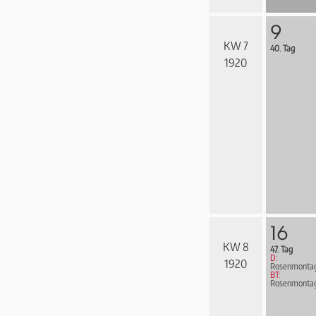
9
KW 7
40. Tag
1920
16
KW 8
47. Tag
D:
1920
Rosenmonta
BT:
Rosenmonta