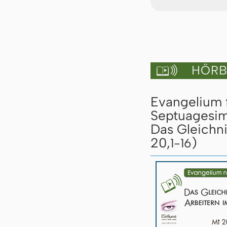
HÖRBU

Evangelium 
Septuagesim
Das Gleichn
20,
)
1-16