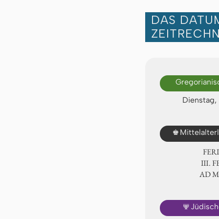
DAS DATUM
ZEITRECH
Gregorianis
Dienstag, 
♚
Mittelalte
FER
Ⅲ. F
AD 
🕎
Jüdisch