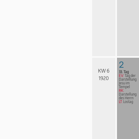
2
KW 6
33. Tag
EV:
Tag der
1920
Darstellung
Jesu im
Tempel
RK:
Darstellung
des Herrn
LT:
Lostag