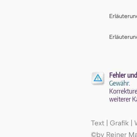
Erläuteru
Er­läu­te­r
Fehler und
Gewähr.
Kor­rek­tu­r
wei­te­rer K
Text | Grafik 
©by Reiner Mak