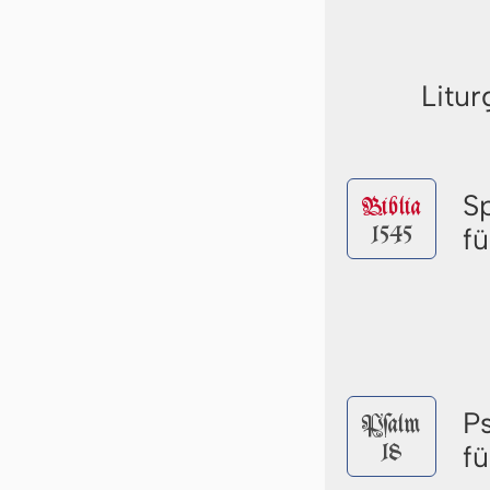
Litur
S
Biblia
1545
f
P
Pſalm
18
f