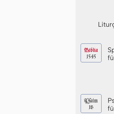
Litur
S
Biblia
1545
f
P
Pſalm
18
f