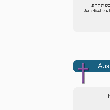
בט ה'תר"פ
Jom Rischon, 
Aus