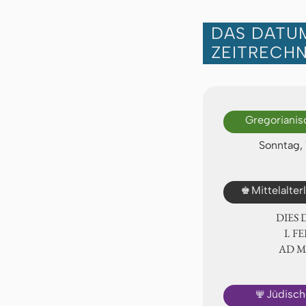
DAS DATUM
ZEITRECH
Gregorianis
Sonntag, 
♚
Mittelalte
DIES
Ⅰ. F
AD 
🕎
Jüdisch