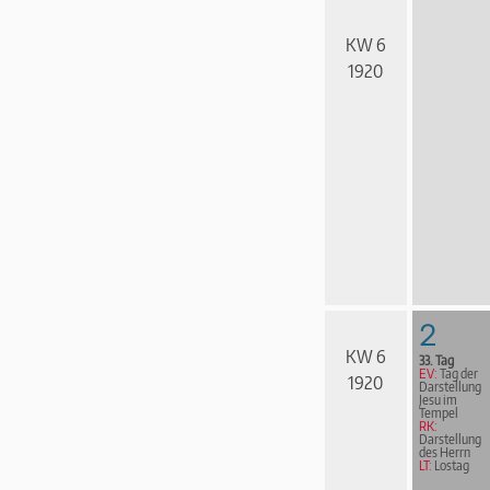
KW 6
1920
2
KW 6
33. Tag
EV:
Tag der
1920
Darstellung
Jesu im
Tempel
RK:
Darstellung
des Herrn
LT:
Lostag