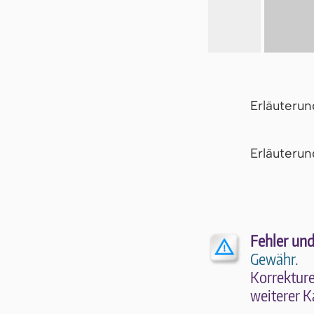
Erläuteru
Er­läu­te­r
Fehler und
Gewähr.
Kor­rek­tu­r
wei­te­rer K