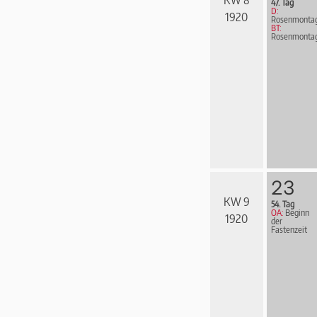
KW 8
47. Tag
D:
1920
Rosenmonta
BT:
Rosenmonta
23
KW 9
54. Tag
OA:
Beginn
1920
der
Fastenzeit