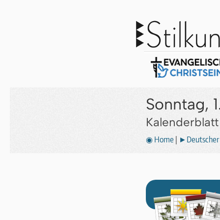
Sonntag, 1
Kalenderblat
◉ Home
|
►Deutscher 