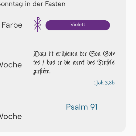
 Sonntag in der Fasten
 Farbe
Violett
Dazu iſt erſchienen der Son Got­
tes / das er die werck des Teufels
 Woche
zurſtöre.
1Joh 3,8b
Psalm 91
 Woche