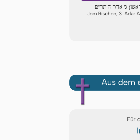
אשון ג' אדר ה'תר"פ
Jom Rischon, 3. Adar
Aus dem e
Für 
I