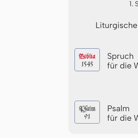
1.
Liturgische
Spruch
Biblia
1545
für die
Psalm
Pſalm
91
für die