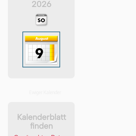
2026
Ewiger Kalender
Kalenderblatt
finden