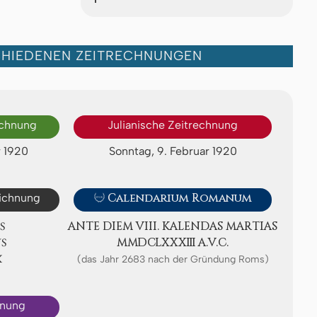
CHIEDENEN ZEITRECHNUNGEN
echnung
Julianische Zeitrechnung
r 1920
Sonntag, 9. Februar 1920
eichnung

Calendarium Romanum
S
ANTE DIEM VIII. KA­LEN­DAS MAR­TI­AS
S
ⅯⅯⅮⅭⅬⅩⅩⅩⅢ A.V.C.
Ⅹ
(das Jahr 2683 nach der Gründung Roms)
hnung