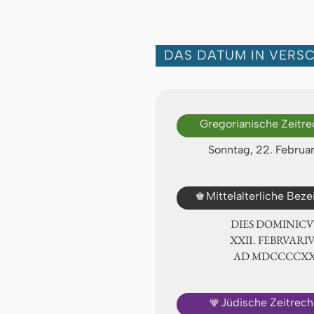
DAS DATUM IN VERS
Gregorianische Zeitr
Sonntag, 22. Februa
♚
Mittelalterliche Bez
DIES DOMINICU
ⅩⅫ. FEBRVARIV
AD ⅯⅮⅭⅭⅭⅭⅩ
🕎
Jüdische Zeitrec