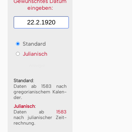
Gewünschtes Datum
eingeben:
Standard
Julianisch
Standard
:
Daten ab 1583 nach
gre­go­ri­a­ni­schem Ka­len­
der.
Julianisch
:
Daten ab
1583
nach ju­li­a­ni­scher Zeit­
rech­nung.