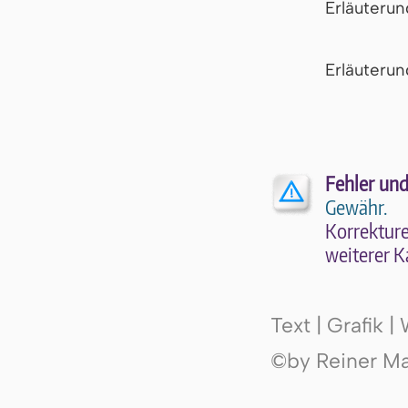
Erläuteru
Er­läu­te­r
Fehler und
Gewähr.
Kor­rek­tu­r
wei­te­rer K
Text | Grafik 
©by Reiner Mak