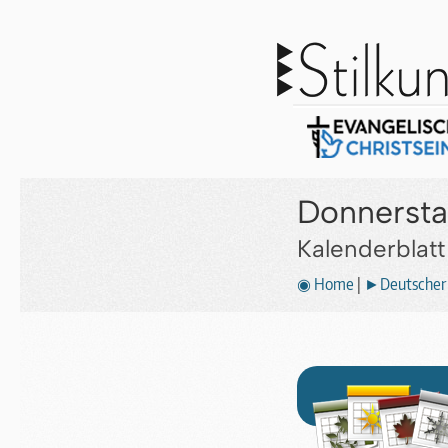
Donnerstag
Kalenderblat
◉ Home
|
►Deutscher 