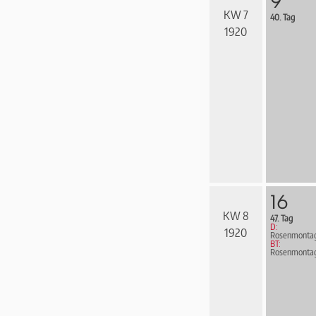
9
KW 7
40. Tag
1920
16
KW 8
47. Tag
D:
1920
Rosenmonta
BT:
Rosenmonta