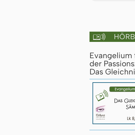
HÖRBU

Evangelium 
der Passions
Das Gleichn