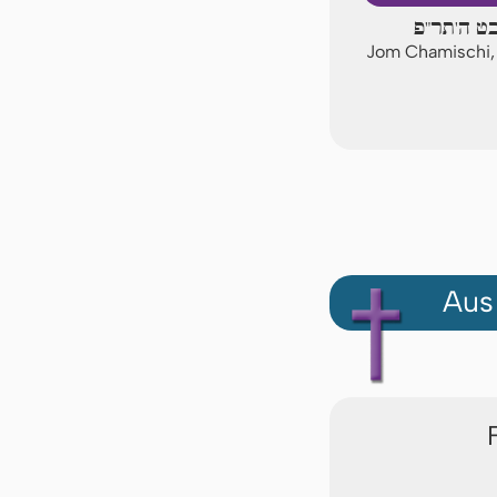
בט ה'תר"פ
Jom Chamischi,
Aus