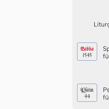
Litur
S
Biblia
1545
f
P
Pſalm
44
f