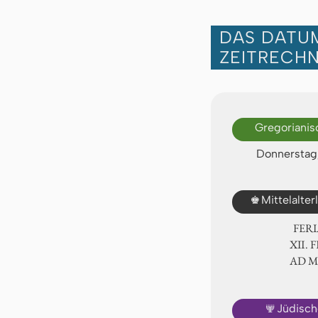
DAS DATUM
ZEITRECH
Gregorianis
Donnerstag,
♚
Mittelalte
FER
Ⅻ. F
AD 
🕎
Jüdisch