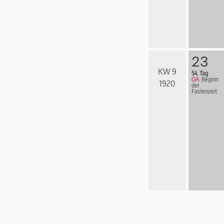
23
KW 9
54. Tag
OA:
Beginn
1920
der
Fastenzeit