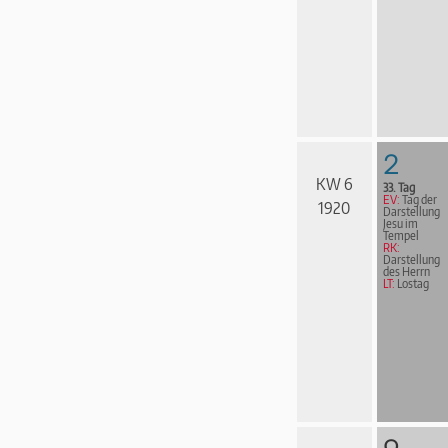
2
KW 6
33. Tag
EV:
Tag der
1920
Darstellung
Jesu im
Tempel
RK:
Darstellung
des Herrn
LT:
Lostag