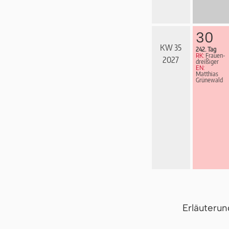
30
KW 35
242. Tag
RK:
Frau­en­
2027
drei­ßi­ger
EN:
Matthias
Grünewald
Erläuteru