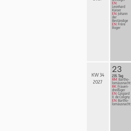
EN:
Leonhard
Kaiser
EN:
Johann
der
Beständige
EN:
Frère
Roger
23
KW 34
235. Tag
RM:
Bar­tho­
2027
lo­mä­us­nacht
RK:
Frau­en­
drei­ßi­ger
EN:
Gaspard
II. de Coligny
EN:
Bartho­
lo­mä­us­nacht