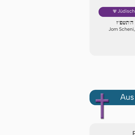
🕎
Jüdisch
 ה'תשפ"ז
Jom Scheni
Aus