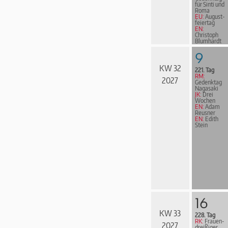
für Sinti und
Roma
EU:
August­
fei­er­tag
EN:
Christoph
Blumhardt
9
KW 32
221. Tag
RM:
2027
Gedenktag
Nagasaki
JK:
Drei
Wochen
EN:
Adam
Reusner
EN:
Edith
Stein
16
KW 33
228. Tag
RK:
Frau­en­
2027
drei­ßi­ger