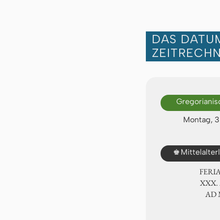
DAS DATUM
ZEITRECH
Gregorianis
Montag, 3
♚
Mittelalte
FERI
ⅩⅩⅩ.
AD