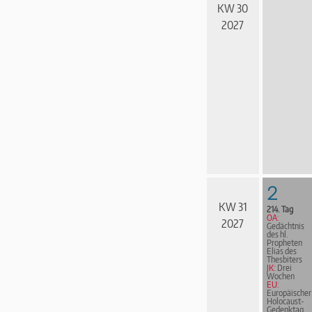
KW 30
2027
2
KW 31
214. Tag
OA:
2027
Gedächtnis
des hl.
Propheten
Elias des
Thesbiters
JK:
Drei
Wochen
EU:
Europäischer
Holocaust-
Gedenktag