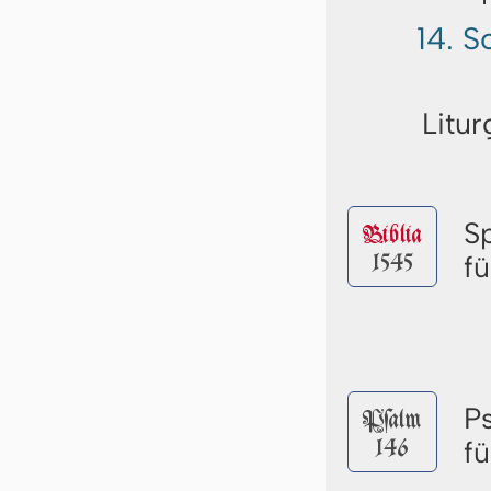
14. S
Litur
S
Biblia
1545
f
P
Pſalm
146
f