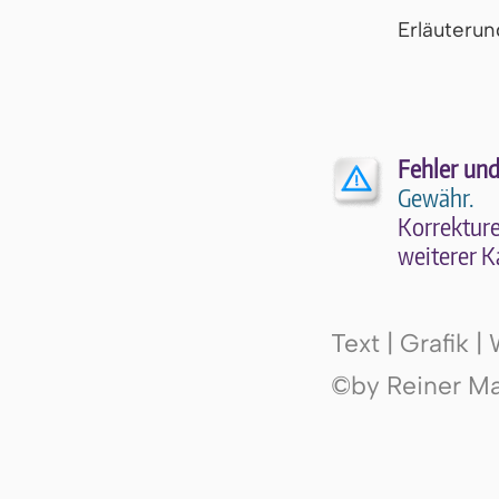
Er­läu­te­r
Fehler und
Gewähr.
Kor­rek­tu­r
wei­te­rer K
Text | Grafik 
©by Reiner Mak