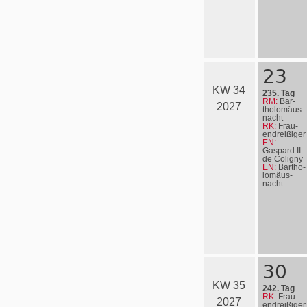
23
KW 34
235. Tag
RM:
Bar­
2027
tho­lo­mä­us­
nacht
RK:
Frau­
en­drei­ßi­ger
EN:
Gaspard II.
de Coligny
EN:
Bartho­
lo­mä­us­
nacht
30
KW 35
242. Tag
RK:
Frau­
2027
en­drei­ßi­ger