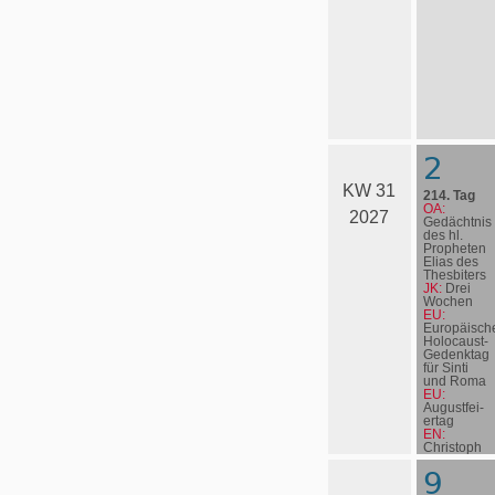
2
KW 31
214. Tag
OA:
2027
Gedächtnis
des hl.
Propheten
Elias des
Thesbiters
JK:
Drei
Wochen
EU:
Europäisch
Holocaust-
Gedenktag
für Sinti
und Roma
EU:
August­fei­
er­tag
EN:
Christoph
Blumhardt
9