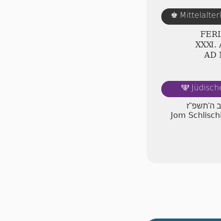
Mittelalte
♚
FERI
ⅩⅩⅪ.
AD
Jüdisch
🕎
ב ה'תשפ"ז
Jom Schlisch