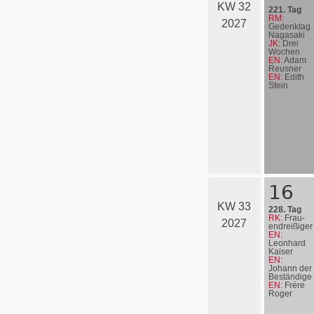
KW 32
221. Tag
RM:
2027
Gedenktag
Nagasaki
JK:
Drei
Wochen
EN:
Adam
Reusner
EN:
Edith
Stein
16
KW 33
228. Tag
RK:
Frau­
2027
en­drei­ßi­ger
EN:
Leonhard
Kaiser
EN:
Johann der
Beständige
EN:
Frère
Roger