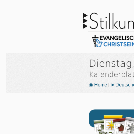
Dienstag
Kalenderbla
◉ Home
|
►Deutsche