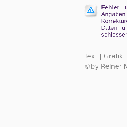
Fehler 
Angaben
Kor­rek­tu
Da­ten un
schlos­se
Text | Grafik
©by Reiner M