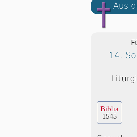
Aus d
F
14. So
Liturg
Biblia
1545