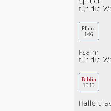
Spruch
für die W
Pſalm
146
Psalm
für die W
Biblia
1545
Halleluja