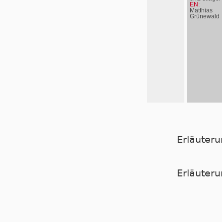
EN:
Matthias
Grünewald
Erläuter
Er­läu­te­