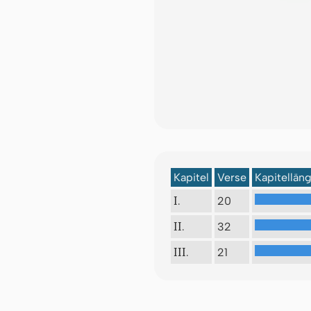
Kapitel
Verse
Kapitellän
20
I.
32
II.
21
III.