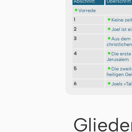
Abschnitt
Überschrift
Vorrede
1
Keine zei
2
Joel ist 
3
Aus dem B
christliche
4
Die erste
Jerusalem
5
Die zweit
heiligen Ge
6
Joels »Tal
Gliede