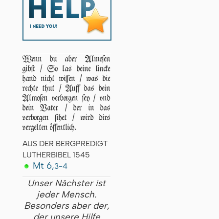
Wenn du aber Almoſen
gibſt / So las deine lincke
hand nicht wiſſen / was die
rechte thut / Auff das dein
Almoſen verborgen ſey / vnd
dein Vater / der in das
verborgen ſihet / wird dirs
vergelten öffentlich.
AUS DER BERGPREDIGT
LUTHERBIBEL 1545
Mt 6,
3-4
Unser Nächster ist
jeder Mensch.
Besonders aber der,
der unsere Hilfe