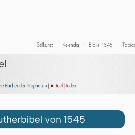
el
ie Bücher der Propheten
|
► Joel | Index
utherbibel von 1545