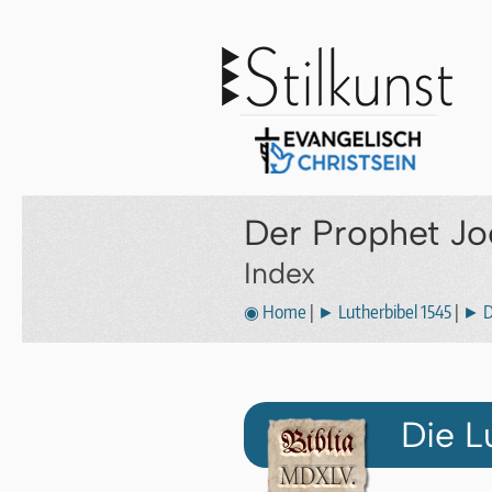
Der Prophet Jo
Index
◉ Home
|
► Lutherbibel 1545
|
► D
Die L